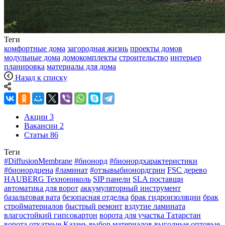
Теги
комфортные дома
загородная жизнь
проекты домов
модульные дома
домокомплекты
строительство
интерьер
планировка
материалы для дома
Назад к списку
Акции
3
Вакансии
2
Статьи
86
Теги
#DiffusionMembrane
#бионорд
#бионордхарактеристики
#бионордцена
#ламинат
#отзывыбионордгрин
FSC дерево
HAUBERG Технониколь
SIP панели
SLA поставщи
автоматика для ворот
аккумуляторный инструмент
базальтовая вата
безопасная отделка
брак гидроизоляции
брак
стройматериалов
быстрый ремонт
вздутие ламината
влагостойкий гипсокартон
ворота для участка Татарстан
ворота откатные Казань
выбор материалов
выгодные оптовые