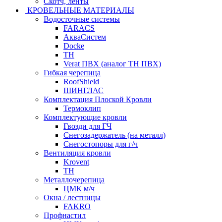
Скотч, ленты
КРОВЕЛЬНЫЕ МАТЕРИАЛЫ
Водосточные системы
FARACS
АкваСистем
Docke
ТН
Verat ПВХ (аналог ТН ПВХ)
Гибкая черепица
RoofShield
ШИНГЛАС
Комплектация Плоской Кровли
Термоклип
Комплектующие кровли
Гвозди для ГЧ
Снегозадержатель (на металл)
Снегостопоры для г/ч
Вентиляция кровли
Krovent
ТН
Металлочерепица
ЦМК м/ч
Окна / лестницы
FAKRO
Профнастил