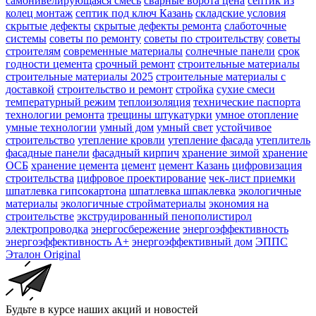
самонивелирующаяся смесь
сварные ворота цена
септик из
колец монтаж
септик под ключ Казань
складские условия
скрытые дефекты
скрытые дефекты ремонта
слаботочные
системы
советы по ремонту
советы по строительству
советы
строителям
современные материалы
солнечные панели
срок
годности цемента
срочный ремонт
строительные материалы
строительные материалы 2025
строительные материалы с
доставкой
строительство и ремонт
стройка
сухие смеси
температурный режим
теплоизоляция
технические паспорта
технологии ремонта
трещины штукатурки
умное отопление
умные технологии
умный дом
умный свет
устойчивое
строительство
утепление кровли
утепление фасада
утеплитель
фасадные панели
фасадный кирпич
хранение зимой
хранение
ОСБ
хранение цемента
цемент
цемент Казань
цифровизация
строительства
цифровое проектирование
чек-лист приемки
шпатлевка гипсокартона
шпатлевка шпаклевка
экологичные
материалы
экологичные стройматериалы
экономия на
строительстве
экструдированный пенополистирол
электропроводка
энергосбережение
энергоэффективность
энергоэффективность А+
энергоэффективный дом
ЭППС
Эталон Original
Будьте в курсе наших акций и новостей