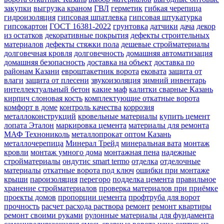
закупки
выгрузка краном
ГВЛ
герметик
гибкая черепица
гидроизоляция
гипсовая шпатлевка
гипсовая штукатурка
гипсокартон
ГОСТ 16381-2022
грунтовка
датчики
дача
декор
из остатков
декоративные покрытия
дефекты строительных
материалов
дефекты стяжки пола
дешевые стройматериалы
долговечная кровля
долговечность
домашняя автоматизация
домашняя безопасность
доставка на объект
доставка по
районам Казани
евроштакетник ворота
ековата
защита от
влаги
защита от плесени
звукоизоляция
зимний инвентарь
интеллектуальный бетон
какие маф
калитки сварные Казань
кирпич слоновая кость
комплектующие откатные ворота
комфорт в доме
контроль качества
коррозия
металлоконструкций
кровельные материалы
купить цемент
лопата Эталон
маркировка цемента
материалы для ремонта
МАФ Технониколь
металлопрокат оптом Казань
металлочерепица
Минерал Трейд
минеральная вата
монтаж
кровли
монтаж умного дома
монтажная пена
надежные
стройматериалы
ондутис smart termo
отделка
отделочные
материалы
откатные ворота под ключ
ошибки при монтаже
крыши
пароизоляция
перегоро
подделка цемента
правильное
хранение стройматериалов
проверка материалов при приёмке
проекты домов
пропорции цемента
профтруба для ворот
прочность
расчет расхода раствора
ремонт
ремонт квартиры
ремонт своими руками
рулонные материалы для фундамента