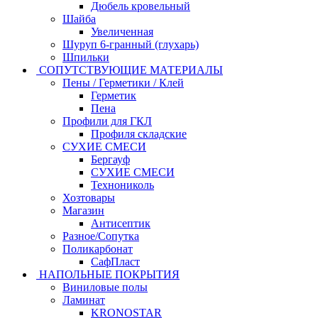
Дюбель кровельный
Шайба
Увеличенная
Шуруп 6-гранный (глухарь)
Шпильки
СОПУТСТВУЮЩИЕ МАТЕРИАЛЫ
Пены / Герметики / Клей
Герметик
Пена
Профили для ГКЛ
Профиля складские
СУХИЕ СМЕСИ
Бергауф
СУХИЕ СМЕСИ
Технониколь
Хозтовары
Магазин
Антисептик
Разное/Сопутка
Поликарбонат
СафПласт
НАПОЛЬНЫЕ ПОКРЫТИЯ
Виниловые полы
Ламинат
KRONOSTAR