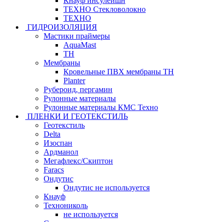
Кнауф инсулейшн
ТЕХНО Стекловолокно
ТЕХНО
ГИДРОИЗОЛЯЦИЯ
Мастики праймеры
AquaMast
ТН
Мембраны
Кровельные ПВХ мембраны ТН
Planter
Рубероид, пергамин
Рулонные материалы
Рулонные материалы КМС Техно
ПЛЕНКИ И ГЕОТЕКСТИЛЬ
Геотекстиль
Delta
Изоспан
Ардманол
Мегафлекс/Скиптон
Faracs
Ондутис
Ондутис не используется
Кнауф
Технониколь
не используется