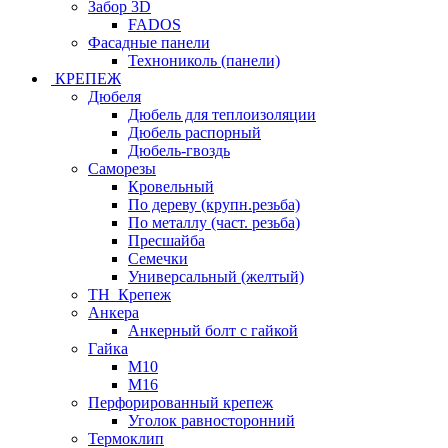
Забор 3D
FADOS
Фасадные панели
Технониколь (панели)
КРЕПЕЖ
Дюбеля
Дюбель для теплоизоляции
Дюбель распорный
Дюбель-гвоздь
Саморезы
Кровельный
По дереву (крупн.резьба)
По металлу (част. резьба)
Пресшайба
Семечки
Универсальный (желтый)
ТН_Крепеж
Анкера
Анкерный болт с гайкой
Гайка
М10
М16
Перфорированный крепеж
Уголок равносторонний
Термоклип