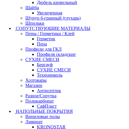
Дюбель кровельный
Шайба
Увеличенная
Шуруп 6-гранный (глухарь)
Шпильки
СОПУТСТВУЮЩИЕ МАТЕРИАЛЫ
Пены / Герметики / Клей
Герметик
Пена
Профили для ГКЛ
Профиля складские
СУХИЕ СМЕСИ
Бергауф
СУХИЕ СМЕСИ
Технониколь
Хозтовары
Магазин
Антисептик
Разное/Сопутка
Поликарбонат
СафПласт
НАПОЛЬНЫЕ ПОКРЫТИЯ
Виниловые полы
Ламинат
KRONOSTAR