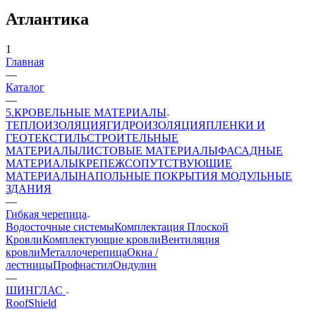
Атлантика
1
Главная
—
Каталог
—
5.КРОВЕЛЬНЫЕ МАТЕРИАЛЫ
ТЕПЛОИЗОЛЯЦИЯ
ГИДРОИЗОЛЯЦИЯ
ПЛЕНКИ И
ГЕОТЕКСТИЛЬ
СТРОИТЕЛЬНЫЕ
МАТЕРИАЛЫ
ЛИСТОВЫЕ МАТЕРИАЛЫ
ФАСАДНЫЕ
МАТЕРИАЛЫ
КРЕПЕЖ
СОПУТСТВУЮЩИЕ
МАТЕРИАЛЫ
НАПОЛЬНЫЕ ПОКРЫТИЯ
МОДУЛЬНЫЕ
ЗДАНИЯ
—
Гибкая черепица
Водосточные системы
Комплектация Плоской
Кровли
Комплектующие кровли
Вентиляция
кровли
Металлочерепица
Окна /
лестницы
Профнастил
Ондулин
—
ШИНГЛАС
RoofShield
—