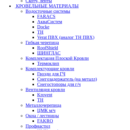
Скотч, ленты
КРОВЕЛЬНЫЕ МАТЕРИАЛЫ
Водосточные системы
FARACS
АкваСистем
Docke
ТН
Verat ПВХ (аналог ТН ПВХ)
Гибкая черепица
RoofShield
ШИНГЛАС
Комплектация Плоской Кровли
Термоклип
Комплектующие кровли
Гвозди для ГЧ
Снегозадержатель (на металл)
Снегостопоры для г/ч
Вентиляция кровли
Krovent
ТН
Металлочерепица
ЦМК м/ч
Окна / лестницы
FAKRO
Профнастил