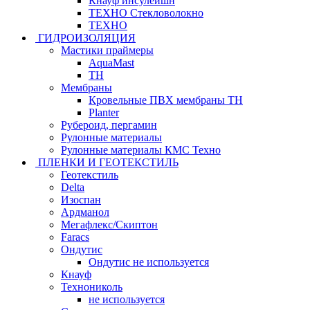
Кнауф инсулейшн
ТЕХНО Стекловолокно
ТЕХНО
ГИДРОИЗОЛЯЦИЯ
Мастики праймеры
AquaMast
ТН
Мембраны
Кровельные ПВХ мембраны ТН
Planter
Рубероид, пергамин
Рулонные материалы
Рулонные материалы КМС Техно
ПЛЕНКИ И ГЕОТЕКСТИЛЬ
Геотекстиль
Delta
Изоспан
Ардманол
Мегафлекс/Скиптон
Faracs
Ондутис
Ондутис не используется
Кнауф
Технониколь
не используется