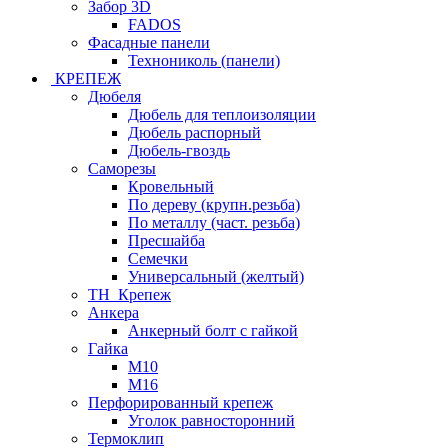
Забор 3D
FADOS
Фасадные панели
Технониколь (панели)
КРЕПЕЖ
Дюбеля
Дюбель для теплоизоляции
Дюбель распорный
Дюбель-гвоздь
Саморезы
Кровельный
По дереву (крупн.резьба)
По металлу (част. резьба)
Пресшайба
Семечки
Универсальный (желтый)
ТН_Крепеж
Анкера
Анкерный болт с гайкой
Гайка
М10
М16
Перфорированный крепеж
Уголок равносторонний
Термоклип