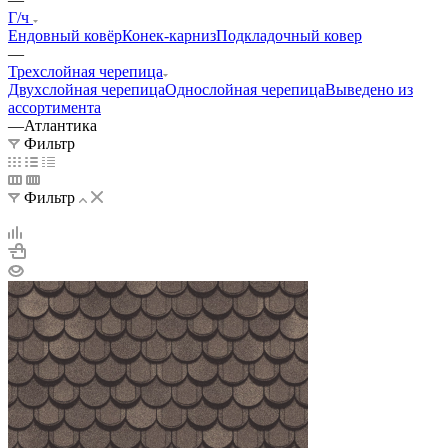
Г/ч
Ендовный ковёр
Конек-карниз
Подкладочный ковер
—
Трехслойная черепица
Двухслойная черепица
Однослойная черепица
Выведено из
ассортимента
—
Атлантика
Фильтр
Фильтр