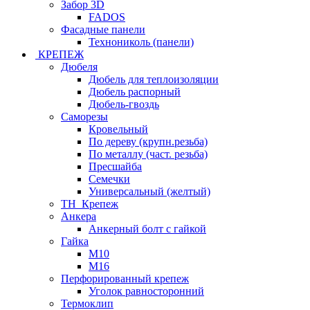
Забор 3D
FADOS
Фасадные панели
Технониколь (панели)
КРЕПЕЖ
Дюбеля
Дюбель для теплоизоляции
Дюбель распорный
Дюбель-гвоздь
Саморезы
Кровельный
По дереву (крупн.резьба)
По металлу (част. резьба)
Пресшайба
Семечки
Универсальный (желтый)
ТН_Крепеж
Анкера
Анкерный болт с гайкой
Гайка
М10
М16
Перфорированный крепеж
Уголок равносторонний
Термоклип