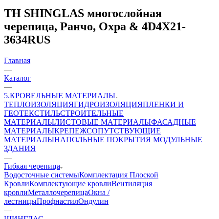
ТН SHINGLAS многослойная
черепица, Ранчо, Охра & 4D4X21-
3634RUS
Главная
—
Каталог
—
5.КРОВЕЛЬНЫЕ МАТЕРИАЛЫ
ТЕПЛОИЗОЛЯЦИЯ
ГИДРОИЗОЛЯЦИЯ
ПЛЕНКИ И
ГЕОТЕКСТИЛЬ
СТРОИТЕЛЬНЫЕ
МАТЕРИАЛЫ
ЛИСТОВЫЕ МАТЕРИАЛЫ
ФАСАДНЫЕ
МАТЕРИАЛЫ
КРЕПЕЖ
СОПУТСТВУЮЩИЕ
МАТЕРИАЛЫ
НАПОЛЬНЫЕ ПОКРЫТИЯ
МОДУЛЬНЫЕ
ЗДАНИЯ
—
Гибкая черепица
Водосточные системы
Комплектация Плоской
Кровли
Комплектующие кровли
Вентиляция
кровли
Металлочерепица
Окна /
лестницы
Профнастил
Ондулин
—
ШИНГЛАС