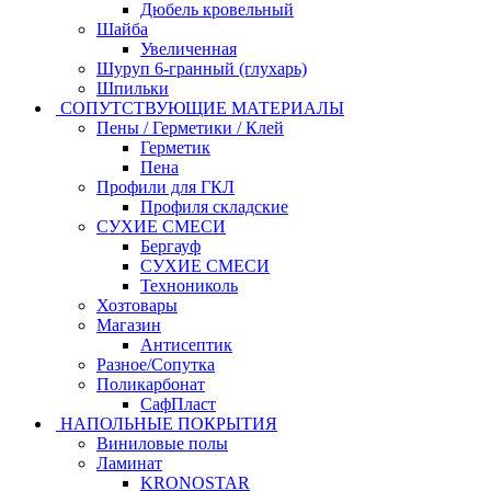
Дюбель кровельный
Шайба
Увеличенная
Шуруп 6-гранный (глухарь)
Шпильки
СОПУТСТВУЮЩИЕ МАТЕРИАЛЫ
Пены / Герметики / Клей
Герметик
Пена
Профили для ГКЛ
Профиля складские
СУХИЕ СМЕСИ
Бергауф
СУХИЕ СМЕСИ
Технониколь
Хозтовары
Магазин
Антисептик
Разное/Сопутка
Поликарбонат
СафПласт
НАПОЛЬНЫЕ ПОКРЫТИЯ
Виниловые полы
Ламинат
KRONOSTAR