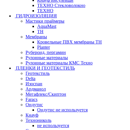
Кнауф инсулейшн
ТЕХНО Стекловолокно
ТЕХНО
ГИДРОИЗОЛЯЦИЯ
Мастики праймеры
AquaMast
ТН
Мембраны
Кровельные ПВХ мембраны ТН
Planter
Рубероид, пергамин
Рулонные материалы
Рулонные материалы КМС Техно
ПЛЕНКИ И ГЕОТЕКСТИЛЬ
Геотекстиль
Delta
Изоспан
Ардманол
Мегафлекс/Скиптон
Faracs
Ондутис
Ондутис не используется
Кнауф
Технониколь
не используется