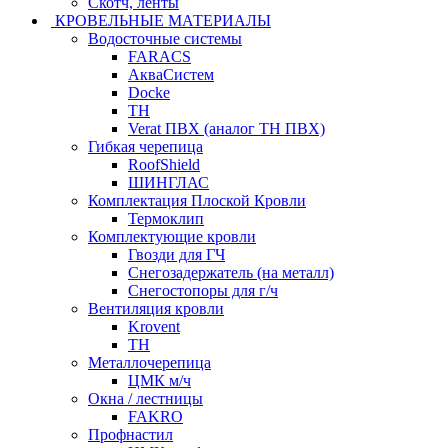
Скотч, ленты
КРОВЕЛЬНЫЕ МАТЕРИАЛЫ
Водосточные системы
FARACS
АкваСистем
Docke
ТН
Verat ПВХ (аналог ТН ПВХ)
Гибкая черепица
RoofShield
ШИНГЛАС
Комплектация Плоской Кровли
Термоклип
Комплектующие кровли
Гвозди для ГЧ
Снегозадержатель (на металл)
Снегостопоры для г/ч
Вентиляция кровли
Krovent
ТН
Металлочерепица
ЦМК м/ч
Окна / лестницы
FAKRO
Профнастил