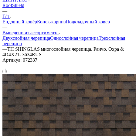
RoofShield
—
Г/ч
Ендовный ковёр
Конек-карниз
Подкладочный ковер
—
Выведено из ассортимента
Двухслойная черепица
Однослойная черепица
Трехслойная
черепица
—
ТН SHINGLAS многослойная черепица, Ранчо, Охра &
4D4X21- 3634RUS
Артикул:
072337