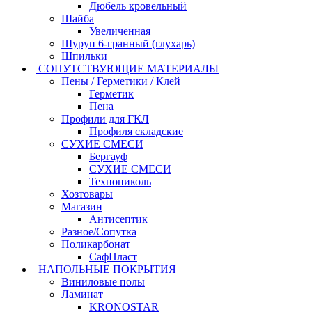
Дюбель кровельный
Шайба
Увеличенная
Шуруп 6-гранный (глухарь)
Шпильки
СОПУТСТВУЮЩИЕ МАТЕРИАЛЫ
Пены / Герметики / Клей
Герметик
Пена
Профили для ГКЛ
Профиля складские
СУХИЕ СМЕСИ
Бергауф
СУХИЕ СМЕСИ
Технониколь
Хозтовары
Магазин
Антисептик
Разное/Сопутка
Поликарбонат
СафПласт
НАПОЛЬНЫЕ ПОКРЫТИЯ
Виниловые полы
Ламинат
KRONOSTAR