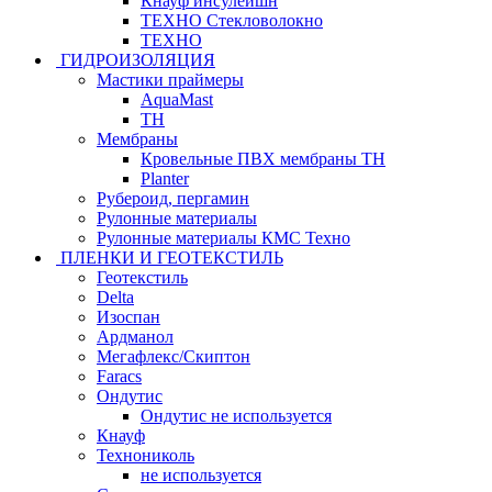
Кнауф инсулейшн
ТЕХНО Стекловолокно
ТЕХНО
ГИДРОИЗОЛЯЦИЯ
Мастики праймеры
AquaMast
ТН
Мембраны
Кровельные ПВХ мембраны ТН
Planter
Рубероид, пергамин
Рулонные материалы
Рулонные материалы КМС Техно
ПЛЕНКИ И ГЕОТЕКСТИЛЬ
Геотекстиль
Delta
Изоспан
Ардманол
Мегафлекс/Скиптон
Faracs
Ондутис
Ондутис не используется
Кнауф
Технониколь
не используется