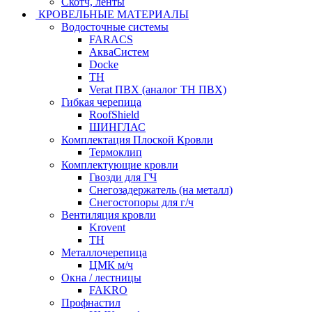
Скотч, ленты
КРОВЕЛЬНЫЕ МАТЕРИАЛЫ
Водосточные системы
FARACS
АкваСистем
Docke
ТН
Verat ПВХ (аналог ТН ПВХ)
Гибкая черепица
RoofShield
ШИНГЛАС
Комплектация Плоской Кровли
Термоклип
Комплектующие кровли
Гвозди для ГЧ
Снегозадержатель (на металл)
Снегостопоры для г/ч
Вентиляция кровли
Krovent
ТН
Металлочерепица
ЦМК м/ч
Окна / лестницы
FAKRO
Профнастил