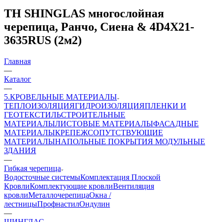
ТН SHINGLAS многослойная
черепица, Ранчо, Сиена & 4D4X21-
3635RUS (2м2)
Главная
—
Каталог
—
5.КРОВЕЛЬНЫЕ МАТЕРИАЛЫ
ТЕПЛОИЗОЛЯЦИЯ
ГИДРОИЗОЛЯЦИЯ
ПЛЕНКИ И
ГЕОТЕКСТИЛЬ
СТРОИТЕЛЬНЫЕ
МАТЕРИАЛЫ
ЛИСТОВЫЕ МАТЕРИАЛЫ
ФАСАДНЫЕ
МАТЕРИАЛЫ
КРЕПЕЖ
СОПУТСТВУЮЩИЕ
МАТЕРИАЛЫ
НАПОЛЬНЫЕ ПОКРЫТИЯ
МОДУЛЬНЫЕ
ЗДАНИЯ
—
Гибкая черепица
Водосточные системы
Комплектация Плоской
Кровли
Комплектующие кровли
Вентиляция
кровли
Металлочерепица
Окна /
лестницы
Профнастил
Ондулин
—
ШИНГЛАС