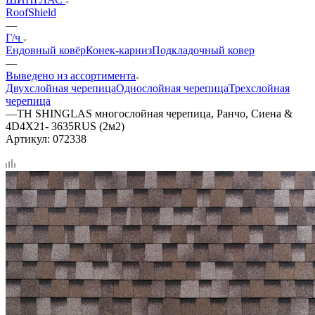
RoofShield
—
Г/ч
Ендовный ковёр
Конек-карниз
Подкладочный ковер
—
Выведено из ассортимента
Двухслойная черепица
Однослойная черепица
Трехслойная
черепица
—
ТН SHINGLAS многослойная черепица, Ранчо, Сиена &
4D4X21- 3635RUS (2м2)
Артикул:
072338