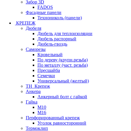
Забор 3D
FADOS
Фасадные панели
Технониколь (панели)
КРЕПЕЖ
Дюбеля
Дюбель для теплоизоляции
Дюбель распорный
Дюбель-гвоздь
Саморезы
Кровельный
По дереву (крупн.резьба)
По металлу (част. резьба)
Пресшайба
Семечки
Универсальный (желтый)
ТН_Крепеж
Анкера
Анкерный болт с гайкой
Гайка
М10
М16
Перфорированный крепеж
Уголок равносторонний
Термоклип