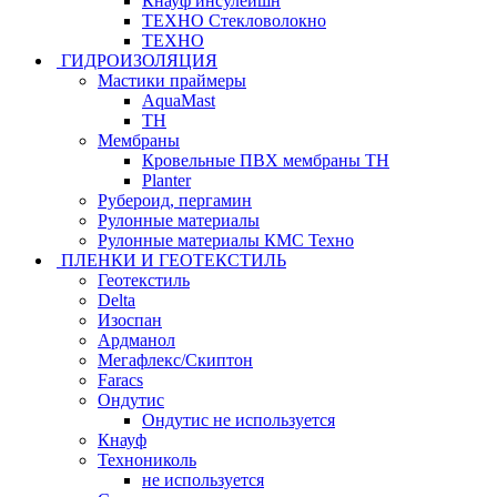
Кнауф инсулейшн
ТЕХНО Стекловолокно
ТЕХНО
ГИДРОИЗОЛЯЦИЯ
Мастики праймеры
AquaMast
ТН
Мембраны
Кровельные ПВХ мембраны ТН
Planter
Рубероид, пергамин
Рулонные материалы
Рулонные материалы КМС Техно
ПЛЕНКИ И ГЕОТЕКСТИЛЬ
Геотекстиль
Delta
Изоспан
Ардманол
Мегафлекс/Скиптон
Faracs
Ондутис
Ондутис не используется
Кнауф
Технониколь
не используется