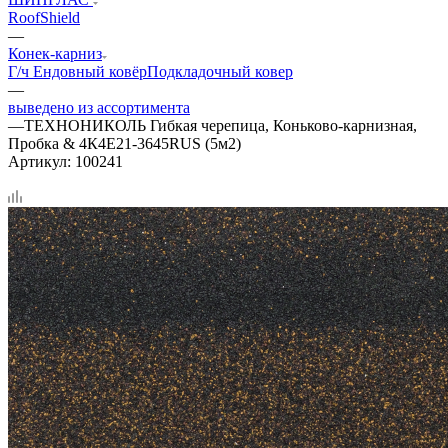
RoofShield
—
Конек-карниз
Г/ч
Ендовный ковёр
Подкладочный ковер
—
выведено из ассортимента
—
ТЕХНОНИКОЛЬ Гибкая черепица, Коньково-карнизная,
Пробка & 4К4Е21-3645RUS (5м2)
Артикул:
100241