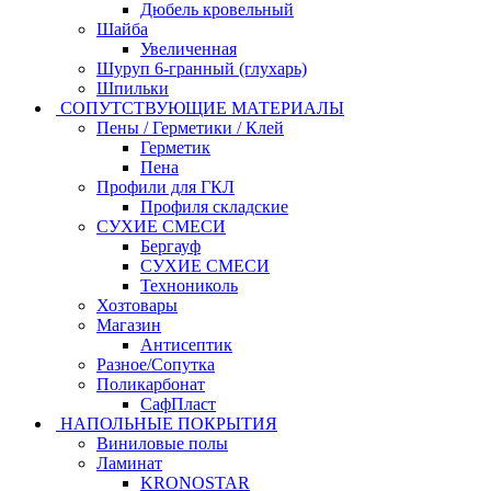
Дюбель кровельный
Шайба
Увеличенная
Шуруп 6-гранный (глухарь)
Шпильки
СОПУТСТВУЮЩИЕ МАТЕРИАЛЫ
Пены / Герметики / Клей
Герметик
Пена
Профили для ГКЛ
Профиля складские
СУХИЕ СМЕСИ
Бергауф
СУХИЕ СМЕСИ
Технониколь
Хозтовары
Магазин
Антисептик
Разное/Сопутка
Поликарбонат
СафПласт
НАПОЛЬНЫЕ ПОКРЫТИЯ
Виниловые полы
Ламинат
KRONOSTAR