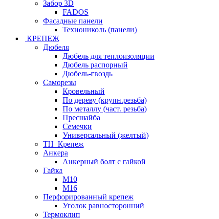
Забор 3D
FADOS
Фасадные панели
Технониколь (панели)
КРЕПЕЖ
Дюбеля
Дюбель для теплоизоляции
Дюбель распорный
Дюбель-гвоздь
Саморезы
Кровельный
По дереву (крупн.резьба)
По металлу (част. резьба)
Пресшайба
Семечки
Универсальный (желтый)
ТН_Крепеж
Анкера
Анкерный болт с гайкой
Гайка
М10
М16
Перфорированный крепеж
Уголок равносторонний
Термоклип