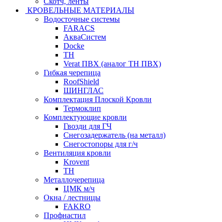
Скотч, ленты
КРОВЕЛЬНЫЕ МАТЕРИАЛЫ
Водосточные системы
FARACS
АкваСистем
Docke
ТН
Verat ПВХ (аналог ТН ПВХ)
Гибкая черепица
RoofShield
ШИНГЛАС
Комплектация Плоской Кровли
Термоклип
Комплектующие кровли
Гвозди для ГЧ
Снегозадержатель (на металл)
Снегостопоры для г/ч
Вентиляция кровли
Krovent
ТН
Металлочерепица
ЦМК м/ч
Окна / лестницы
FAKRO
Профнастил