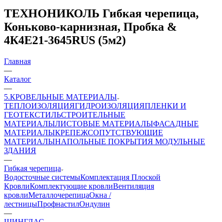
ТЕХНОНИКОЛЬ Гибкая черепица,
Коньково-карнизная, Пробка &
4К4Е21-3645RUS (5м2)
Главная
—
Каталог
—
5.КРОВЕЛЬНЫЕ МАТЕРИАЛЫ
ТЕПЛОИЗОЛЯЦИЯ
ГИДРОИЗОЛЯЦИЯ
ПЛЕНКИ И
ГЕОТЕКСТИЛЬ
СТРОИТЕЛЬНЫЕ
МАТЕРИАЛЫ
ЛИСТОВЫЕ МАТЕРИАЛЫ
ФАСАДНЫЕ
МАТЕРИАЛЫ
КРЕПЕЖ
СОПУТСТВУЮЩИЕ
МАТЕРИАЛЫ
НАПОЛЬНЫЕ ПОКРЫТИЯ
МОДУЛЬНЫЕ
ЗДАНИЯ
—
Гибкая черепица
Водосточные системы
Комплектация Плоской
Кровли
Комплектующие кровли
Вентиляция
кровли
Металлочерепица
Окна /
лестницы
Профнастил
Ондулин
—
ШИНГЛАС