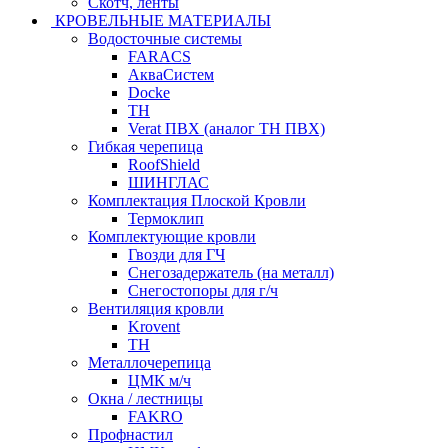
Скотч, ленты
КРОВЕЛЬНЫЕ МАТЕРИАЛЫ
Водосточные системы
FARACS
АкваСистем
Docke
ТН
Verat ПВХ (аналог ТН ПВХ)
Гибкая черепица
RoofShield
ШИНГЛАС
Комплектация Плоской Кровли
Термоклип
Комплектующие кровли
Гвозди для ГЧ
Снегозадержатель (на металл)
Снегостопоры для г/ч
Вентиляция кровли
Krovent
ТН
Металлочерепица
ЦМК м/ч
Окна / лестницы
FAKRO
Профнастил