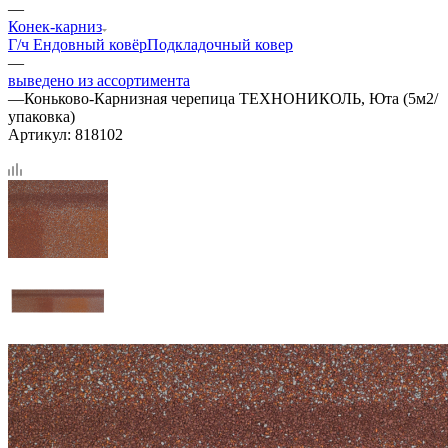
—
Конек-карниз
Г/ч
Ендовный ковёр
Подкладочный ковер
—
выведено из ассортимента
—
Коньково-Карнизная черепица ТЕХНОНИКОЛЬ, Юта (5м2/
упаковка)
Артикул:
818102