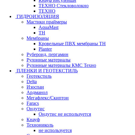
Кнауф инсулейшн
ТЕХНО Стекловолокно
ТЕХНО
ГИДРОИЗОЛЯЦИЯ
Мастики праймеры
AquaMast
ТН
Мембраны
Кровельные ПВХ мембраны ТН
Planter
Рубероид, пергамин
Рулонные материалы
Рулонные материалы КМС Техно
ПЛЕНКИ И ГЕОТЕКСТИЛЬ
Геотекстиль
Delta
Изоспан
Ардманол
Мегафлекс/Скиптон
Faracs
Ондутис
Ондутис не используется
Кнауф
Технониколь
не используется