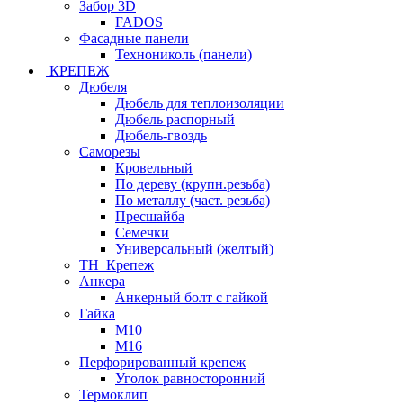
Забор 3D
FADOS
Фасадные панели
Технониколь (панели)
КРЕПЕЖ
Дюбеля
Дюбель для теплоизоляции
Дюбель распорный
Дюбель-гвоздь
Саморезы
Кровельный
По дереву (крупн.резьба)
По металлу (част. резьба)
Пресшайба
Семечки
Универсальный (желтый)
ТН_Крепеж
Анкера
Анкерный болт с гайкой
Гайка
М10
М16
Перфорированный крепеж
Уголок равносторонний
Термоклип