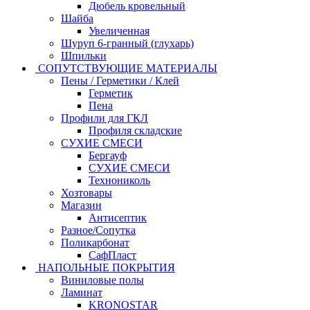
Дюбель кровельный
Шайба
Увеличенная
Шуруп 6-гранный (глухарь)
Шпильки
СОПУТСТВУЮЩИЕ МАТЕРИАЛЫ
Пены / Герметики / Клей
Герметик
Пена
Профили для ГКЛ
Профиля складские
СУХИЕ СМЕСИ
Бергауф
СУХИЕ СМЕСИ
Технониколь
Хозтовары
Магазин
Антисептик
Разное/Сопутка
Поликарбонат
СафПласт
НАПОЛЬНЫЕ ПОКРЫТИЯ
Виниловые полы
Ламинат
KRONOSTAR