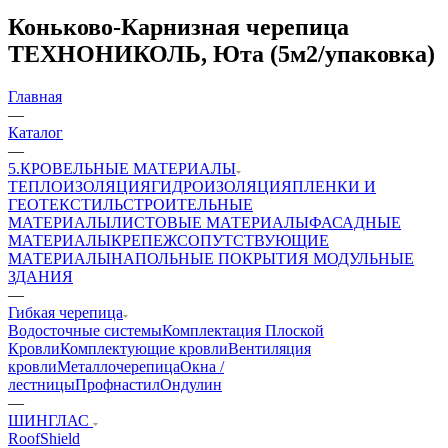
Коньково-Карнизная черепица
ТЕХНОНИКОЛЬ, Юта (5м2/упаковка)
Главная
—
Каталог
—
5.КРОВЕЛЬНЫЕ МАТЕРИАЛЫ
ТЕПЛОИЗОЛЯЦИЯ
ГИДРОИЗОЛЯЦИЯ
ПЛЕНКИ И
ГЕОТЕКСТИЛЬ
СТРОИТЕЛЬНЫЕ
МАТЕРИАЛЫ
ЛИСТОВЫЕ МАТЕРИАЛЫ
ФАСАДНЫЕ
МАТЕРИАЛЫ
КРЕПЕЖ
СОПУТСТВУЮЩИЕ
МАТЕРИАЛЫ
НАПОЛЬНЫЕ ПОКРЫТИЯ
МОДУЛЬНЫЕ
ЗДАНИЯ
—
Гибкая черепица
Водосточные системы
Комплектация Плоской
Кровли
Комплектующие кровли
Вентиляция
кровли
Металлочерепица
Окна /
лестницы
Профнастил
Ондулин
—
ШИНГЛАС
RoofShield