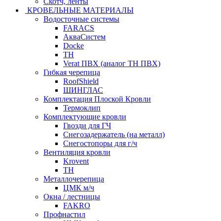
Скотч, ленты
КРОВЕЛЬНЫЕ МАТЕРИАЛЫ
Водосточные системы
FARACS
АкваСистем
Docke
ТН
Verat ПВХ (аналог ТН ПВХ)
Гибкая черепица
RoofShield
ШИНГЛАС
Комплектация Плоской Кровли
Термоклип
Комплектующие кровли
Гвозди для ГЧ
Снегозадержатель (на металл)
Снегостопоры для г/ч
Вентиляция кровли
Krovent
ТН
Металлочерепица
ЦМК м/ч
Окна / лестницы
FAKRO
Профнастил