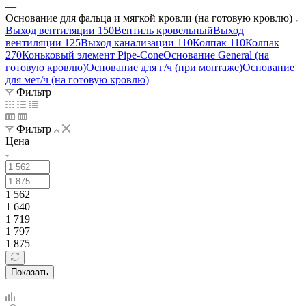
—
Основание для фальца и мягкой кровли (на готовую кровлю)
Выход вентиляции 150
Вентиль кровельный
Выход
вентиляции 125
Выход канализации 110
Колпак 110
Колпак
270
Коньковый элемент Pipe-Cone
Основание General (на
готовую кровлю)
Основание для г/ч (при монтаже)
Основание
для мет/ч (на готовую кровлю)
Фильтр
Фильтр
Цена
1 562
1 640
1 719
1 797
1 875
Показать