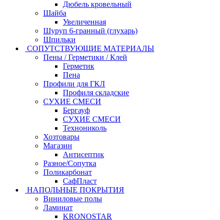
Дюбель кровельный
Шайба
Увеличенная
Шуруп 6-гранный (глухарь)
Шпильки
СОПУТСТВУЮЩИЕ МАТЕРИАЛЫ
Пены / Герметики / Клей
Герметик
Пена
Профили для ГКЛ
Профиля складские
СУХИЕ СМЕСИ
Бергауф
СУХИЕ СМЕСИ
Технониколь
Хозтовары
Магазин
Антисептик
Разное/Сопутка
Поликарбонат
СафПласт
НАПОЛЬНЫЕ ПОКРЫТИЯ
Виниловые полы
Ламинат
KRONOSTAR