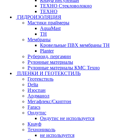
Кнауф инсулейшн
ТЕХНО Стекловолокно
ТЕХНО
ГИДРОИЗОЛЯЦИЯ
Мастики праймеры
AquaMast
ТН
Мембраны
Кровельные ПВХ мембраны ТН
Planter
Рубероид, пергамин
Рулонные материалы
Рулонные материалы КМС Техно
ПЛЕНКИ И ГЕОТЕКСТИЛЬ
Геотекстиль
Delta
Изоспан
Ардманол
Мегафлекс/Скиптон
Faracs
Ондутис
Ондутис не используется
Кнауф
Технониколь
не используется