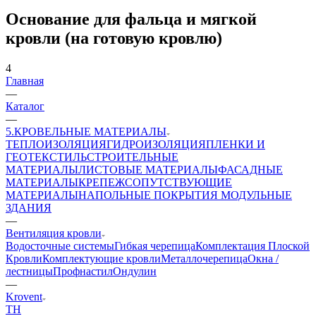
Основание для фальца и мягкой
кровли (на готовую кровлю)
4
Главная
—
Каталог
—
5.КРОВЕЛЬНЫЕ МАТЕРИАЛЫ
ТЕПЛОИЗОЛЯЦИЯ
ГИДРОИЗОЛЯЦИЯ
ПЛЕНКИ И
ГЕОТЕКСТИЛЬ
СТРОИТЕЛЬНЫЕ
МАТЕРИАЛЫ
ЛИСТОВЫЕ МАТЕРИАЛЫ
ФАСАДНЫЕ
МАТЕРИАЛЫ
КРЕПЕЖ
СОПУТСТВУЮЩИЕ
МАТЕРИАЛЫ
НАПОЛЬНЫЕ ПОКРЫТИЯ
МОДУЛЬНЫЕ
ЗДАНИЯ
—
Вентиляция кровли
Водосточные системы
Гибкая черепица
Комплектация Плоской
Кровли
Комплектующие кровли
Металлочерепица
Окна /
лестницы
Профнастил
Ондулин
—
Krovent
ТН