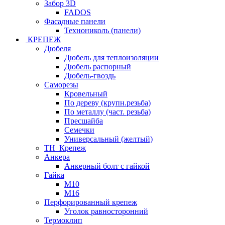
Забор 3D
FADOS
Фасадные панели
Технониколь (панели)
КРЕПЕЖ
Дюбеля
Дюбель для теплоизоляции
Дюбель распорный
Дюбель-гвоздь
Саморезы
Кровельный
По дереву (крупн.резьба)
По металлу (част. резьба)
Пресшайба
Семечки
Универсальный (желтый)
ТН_Крепеж
Анкера
Анкерный болт с гайкой
Гайка
М10
М16
Перфорированный крепеж
Уголок равносторонний
Термоклип