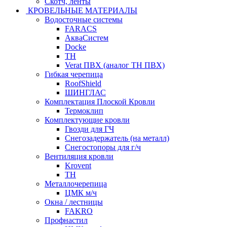
Скотч, ленты
КРОВЕЛЬНЫЕ МАТЕРИАЛЫ
Водосточные системы
FARACS
АкваСистем
Docke
ТН
Verat ПВХ (аналог ТН ПВХ)
Гибкая черепица
RoofShield
ШИНГЛАС
Комплектация Плоской Кровли
Термоклип
Комплектующие кровли
Гвозди для ГЧ
Снегозадержатель (на металл)
Снегостопоры для г/ч
Вентиляция кровли
Krovent
ТН
Металлочерепица
ЦМК м/ч
Окна / лестницы
FAKRO
Профнастил