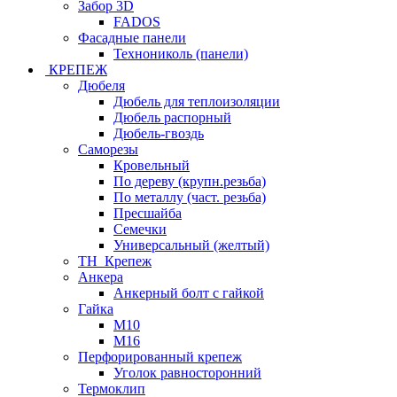
Забор 3D
FADOS
Фасадные панели
Технониколь (панели)
КРЕПЕЖ
Дюбеля
Дюбель для теплоизоляции
Дюбель распорный
Дюбель-гвоздь
Саморезы
Кровельный
По дереву (крупн.резьба)
По металлу (част. резьба)
Пресшайба
Семечки
Универсальный (желтый)
ТН_Крепеж
Анкера
Анкерный болт с гайкой
Гайка
М10
М16
Перфорированный крепеж
Уголок равносторонний
Термоклип