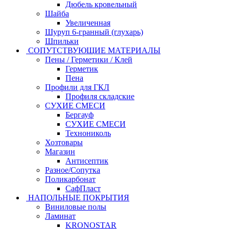
Дюбель кровельный
Шайба
Увеличенная
Шуруп 6-гранный (глухарь)
Шпильки
СОПУТСТВУЮЩИЕ МАТЕРИАЛЫ
Пены / Герметики / Клей
Герметик
Пена
Профили для ГКЛ
Профиля складские
СУХИЕ СМЕСИ
Бергауф
СУХИЕ СМЕСИ
Технониколь
Хозтовары
Магазин
Антисептик
Разное/Сопутка
Поликарбонат
СафПласт
НАПОЛЬНЫЕ ПОКРЫТИЯ
Виниловые полы
Ламинат
KRONOSTAR