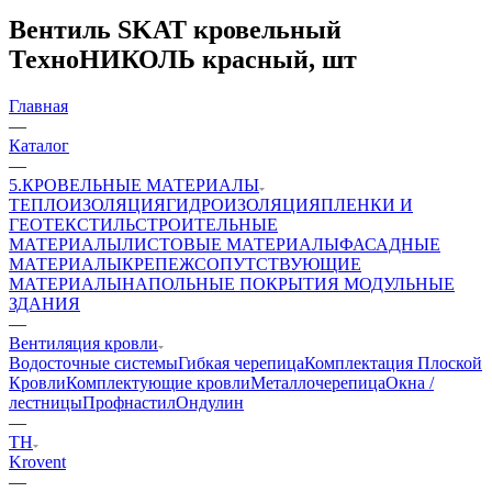
Вентиль SKAT кровельный
ТехноНИКОЛЬ красный, шт
Главная
—
Каталог
—
5.КРОВЕЛЬНЫЕ МАТЕРИАЛЫ
ТЕПЛОИЗОЛЯЦИЯ
ГИДРОИЗОЛЯЦИЯ
ПЛЕНКИ И
ГЕОТЕКСТИЛЬ
СТРОИТЕЛЬНЫЕ
МАТЕРИАЛЫ
ЛИСТОВЫЕ МАТЕРИАЛЫ
ФАСАДНЫЕ
МАТЕРИАЛЫ
КРЕПЕЖ
СОПУТСТВУЮЩИЕ
МАТЕРИАЛЫ
НАПОЛЬНЫЕ ПОКРЫТИЯ
МОДУЛЬНЫЕ
ЗДАНИЯ
—
Вентиляция кровли
Водосточные системы
Гибкая черепица
Комплектация Плоской
Кровли
Комплектующие кровли
Металлочерепица
Окна /
лестницы
Профнастил
Ондулин
—
ТН
Krovent
—