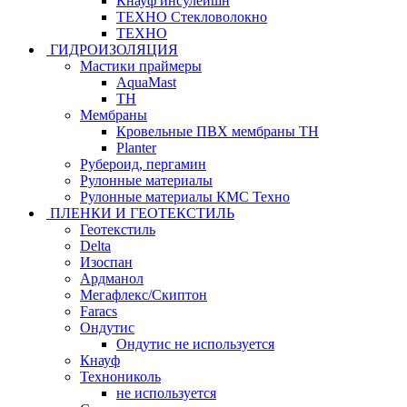
Кнауф инсулейшн
ТЕХНО Стекловолокно
ТЕХНО
ГИДРОИЗОЛЯЦИЯ
Мастики праймеры
AquaMast
ТН
Мембраны
Кровельные ПВХ мембраны ТН
Planter
Рубероид, пергамин
Рулонные материалы
Рулонные материалы КМС Техно
ПЛЕНКИ И ГЕОТЕКСТИЛЬ
Геотекстиль
Delta
Изоспан
Ардманол
Мегафлекс/Скиптон
Faracs
Ондутис
Ондутис не используется
Кнауф
Технониколь
не используется