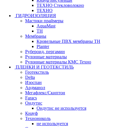
Кнауф инсулейшн
ТЕХНО Стекловолокно
ТЕХНО
ГИДРОИЗОЛЯЦИЯ
Мастики праймеры
AquaMast
ТН
Мембраны
Кровельные ПВХ мембраны ТН
Planter
Рубероид, пергамин
Рулонные материалы
Рулонные материалы КМС Техно
ПЛЕНКИ И ГЕОТЕКСТИЛЬ
Геотекстиль
Delta
Изоспан
Ардманол
Мегафлекс/Скиптон
Faracs
Ондутис
Ондутис не используется
Кнауф
Технониколь
не используется