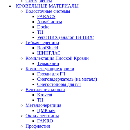
Скотч, ленты
КРОВЕЛЬНЫЕ МАТЕРИАЛЫ
Водосточные системы
FARACS
АкваСистем
Docke
ТН
Verat ПВХ (аналог ТН ПВХ)
Гибкая черепица
RoofShield
ШИНГЛАС
Комплектация Плоской Кровли
Термоклип
Комплектующие кровли
Гвозди для ГЧ
Снегозадержатель (на металл)
Снегостопоры для г/ч
Вентиляция кровли
Krovent
ТН
Металлочерепица
ЦМК м/ч
Окна / лестницы
FAKRO
Профнастил