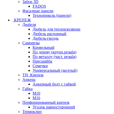
Забор 3D
FADOS
Фасадные панели
Технониколь (панели)
КРЕПЕЖ
Дюбеля
Дюбель для теплоизоляции
Дюбель распорный
Дюбель-гвоздь
Саморезы
Кровельный
По дереву (крупн.резьба)
По металлу (част. резьба)
Пресшайба
Семечки
Универсальный (желтый)
ТН_Крепеж
Анкера
Анкерный болт с гайкой
Гайка
М10
М16
Перфорированный крепеж
Уголок равносторонний
Термоклип