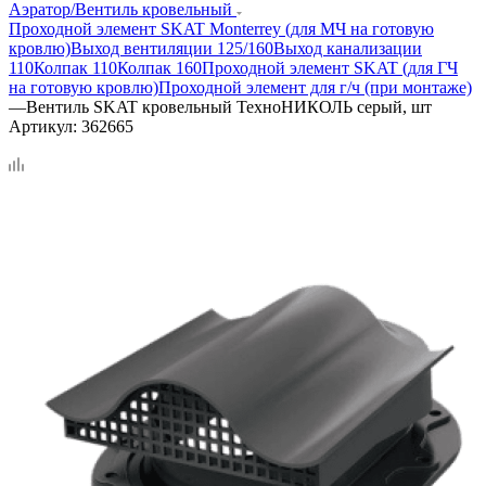
Аэратор/Вентиль кровельный
Проходной элемент SKAT Monterrey (для МЧ на готовую
кровлю)
Выход вентиляции 125/160
Выход канализации
110
Колпак 110
Колпак 160
Проходной элемент SKAT (для ГЧ
на готовую кровлю)
Проходной элемент для г/ч (при монтаже)
—
Вентиль SKAT кровельный ТехноНИКОЛЬ серый, шт
Артикул:
362665