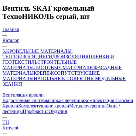
Вентиль SKAT кровельный
ТехноНИКОЛЬ серый, шт
Главная
—
Каталог
—
5.КРОВЕЛЬНЫЕ МАТЕРИАЛЫ
ТЕПЛОИЗОЛЯЦИЯ
ГИДРОИЗОЛЯЦИЯ
ПЛЕНКИ И
ГЕОТЕКСТИЛЬ
СТРОИТЕЛЬНЫЕ
МАТЕРИАЛЫ
ЛИСТОВЫЕ МАТЕРИАЛЫ
ФАСАДНЫЕ
МАТЕРИАЛЫ
КРЕПЕЖ
СОПУТСТВУЮЩИЕ
МАТЕРИАЛЫ
НАПОЛЬНЫЕ ПОКРЫТИЯ
МОДУЛЬНЫЕ
ЗДАНИЯ
—
Вентиляция кровли
Водосточные системы
Гибкая черепица
Комплектация Плоской
Кровли
Комплектующие кровли
Металлочерепица
Окна /
лестницы
Профнастил
Ондулин
—
ТН
Krovent
—