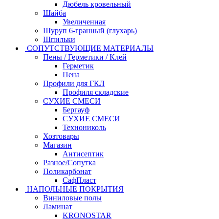
Дюбель кровельный
Шайба
Увеличенная
Шуруп 6-гранный (глухарь)
Шпильки
СОПУТСТВУЮЩИЕ МАТЕРИАЛЫ
Пены / Герметики / Клей
Герметик
Пена
Профили для ГКЛ
Профиля складские
СУХИЕ СМЕСИ
Бергауф
СУХИЕ СМЕСИ
Технониколь
Хозтовары
Магазин
Антисептик
Разное/Сопутка
Поликарбонат
СафПласт
НАПОЛЬНЫЕ ПОКРЫТИЯ
Виниловые полы
Ламинат
KRONOSTAR