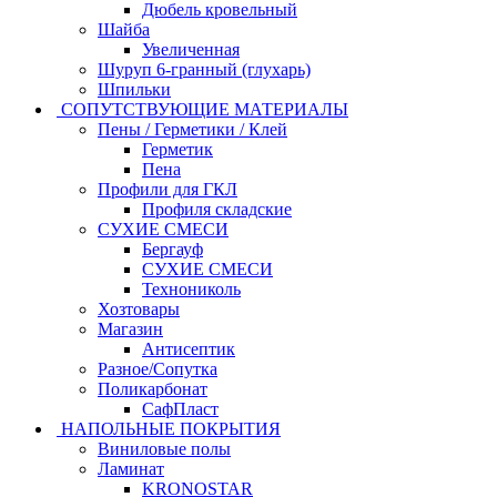
Дюбель кровельный
Шайба
Увеличенная
Шуруп 6-гранный (глухарь)
Шпильки
СОПУТСТВУЮЩИЕ МАТЕРИАЛЫ
Пены / Герметики / Клей
Герметик
Пена
Профили для ГКЛ
Профиля складские
СУХИЕ СМЕСИ
Бергауф
СУХИЕ СМЕСИ
Технониколь
Хозтовары
Магазин
Антисептик
Разное/Сопутка
Поликарбонат
СафПласт
НАПОЛЬНЫЕ ПОКРЫТИЯ
Виниловые полы
Ламинат
KRONOSTAR