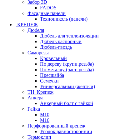
Забор 3D
FADOS
Фасадные панели
Технониколь (панели)
КРЕПЕЖ
Дюбеля
Дюбель для теплоизоляции
Дюбель распорный
Дюбель-гвоздь
Саморезы
Кровельный
По дереву (крупн.резьба)
По металлу (част. резьба)
Пресшайба
Семечки
Универсальный (желтый)
ТН_Крепеж
Анкера
Анкерный болт с гайкой
Гайка
М10
М16
Перфорированный крепеж
Уголок равносторонний
Термоклип