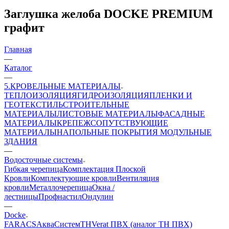
Заглушка желоба DOCKE PREMIUM
графит
Главная
—
Каталог
—
5.КРОВЕЛЬНЫЕ МАТЕРИАЛЫ
ТЕПЛОИЗОЛЯЦИЯ
ГИДРОИЗОЛЯЦИЯ
ПЛЕНКИ И
ГЕОТЕКСТИЛЬ
СТРОИТЕЛЬНЫЕ
МАТЕРИАЛЫ
ЛИСТОВЫЕ МАТЕРИАЛЫ
ФАСАДНЫЕ
МАТЕРИАЛЫ
КРЕПЕЖ
СОПУТСТВУЮЩИЕ
МАТЕРИАЛЫ
НАПОЛЬНЫЕ ПОКРЫТИЯ
МОДУЛЬНЫЕ
ЗДАНИЯ
—
Водосточные системы
Гибкая черепица
Комплектация Плоской
Кровли
Комплектующие кровли
Вентиляция
кровли
Металлочерепица
Окна /
лестницы
Профнастил
Ондулин
—
Docke
FARACS
АкваСистем
ТН
Verat ПВХ (аналог ТН ПВХ)