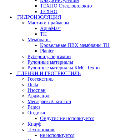
Кнауф инсулейшн
ТЕХНО Стекловолокно
ТЕХНО
ГИДРОИЗОЛЯЦИЯ
Мастики праймеры
AquaMast
ТН
Мембраны
Кровельные ПВХ мембраны ТН
Planter
Рубероид, пергамин
Рулонные материалы
Рулонные материалы КМС Техно
ПЛЕНКИ И ГЕОТЕКСТИЛЬ
Геотекстиль
Delta
Изоспан
Ардманол
Мегафлекс/Скиптон
Faracs
Ондутис
Ондутис не используется
Кнауф
Технониколь
не используется