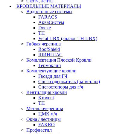
Скотч, ленты
КРОВЕЛЬНЫЕ МАТЕРИАЛЫ
Водосточные системы
FARACS
АкваСистем
Docke
ТН
Verat ПВХ (аналог ТН ПВХ)
Гибкая черепица
RoofShield
ШИНГЛАС
Комплектация Плоской Кровли
Термоклип
Комплектующие кровли
Гвозди для ГЧ
Снегозадержатель (на металл)
Снегостопоры для г/ч
Вентиляция кровли
Krovent
ТН
Металлочерепица
ЦМК м/ч
Окна / лестницы
FAKRO
Профнастил