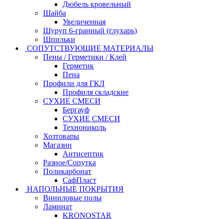
Дюбель кровельный
Шайба
Увеличенная
Шуруп 6-гранный (глухарь)
Шпильки
СОПУТСТВУЮЩИЕ МАТЕРИАЛЫ
Пены / Герметики / Клей
Герметик
Пена
Профили для ГКЛ
Профиля складские
СУХИЕ СМЕСИ
Бергауф
СУХИЕ СМЕСИ
Технониколь
Хозтовары
Магазин
Антисептик
Разное/Сопутка
Поликарбонат
СафПласт
НАПОЛЬНЫЕ ПОКРЫТИЯ
Виниловые полы
Ламинат
KRONOSTAR