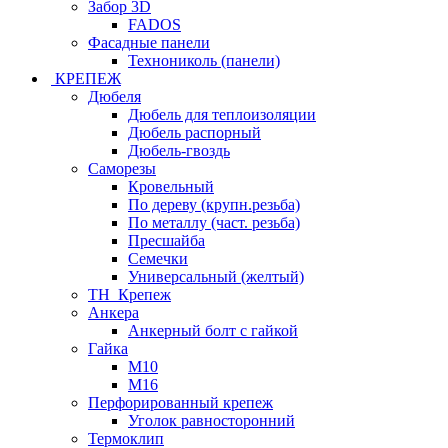
Забор 3D
FADOS
Фасадные панели
Технониколь (панели)
КРЕПЕЖ
Дюбеля
Дюбель для теплоизоляции
Дюбель распорный
Дюбель-гвоздь
Саморезы
Кровельный
По дереву (крупн.резьба)
По металлу (част. резьба)
Пресшайба
Семечки
Универсальный (желтый)
ТН_Крепеж
Анкера
Анкерный болт с гайкой
Гайка
М10
М16
Перфорированный крепеж
Уголок равносторонний
Термоклип