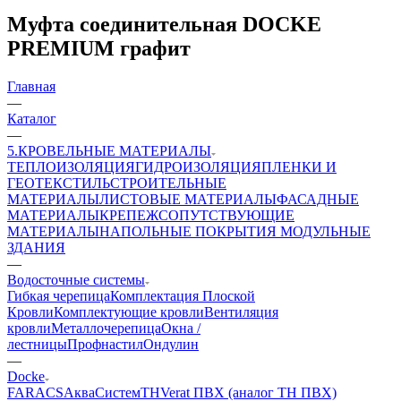
Муфта соединительная DOCKE
PREMIUM графит
Главная
—
Каталог
—
5.КРОВЕЛЬНЫЕ МАТЕРИАЛЫ
ТЕПЛОИЗОЛЯЦИЯ
ГИДРОИЗОЛЯЦИЯ
ПЛЕНКИ И
ГЕОТЕКСТИЛЬ
СТРОИТЕЛЬНЫЕ
МАТЕРИАЛЫ
ЛИСТОВЫЕ МАТЕРИАЛЫ
ФАСАДНЫЕ
МАТЕРИАЛЫ
КРЕПЕЖ
СОПУТСТВУЮЩИЕ
МАТЕРИАЛЫ
НАПОЛЬНЫЕ ПОКРЫТИЯ
МОДУЛЬНЫЕ
ЗДАНИЯ
—
Водосточные системы
Гибкая черепица
Комплектация Плоской
Кровли
Комплектующие кровли
Вентиляция
кровли
Металлочерепица
Окна /
лестницы
Профнастил
Ондулин
—
Docke
FARACS
АкваСистем
ТН
Verat ПВХ (аналог ТН ПВХ)