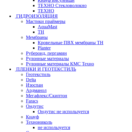
Кнауф инсулейшн
ТЕХНО Стекловолокно
ТЕХНО
ГИДРОИЗОЛЯЦИЯ
Мастики праймеры
AquaMast
ТН
Мембраны
Кровельные ПВХ мембраны ТН
Planter
Рубероид, пергамин
Рулонные материалы
Рулонные материалы КМС Техно
ПЛЕНКИ И ГЕОТЕКСТИЛЬ
Геотекстиль
Delta
Изоспан
Ардманол
Мегафлекс/Скиптон
Faracs
Ондутис
Ондутис не используется
Кнауф
Технониколь
не используется