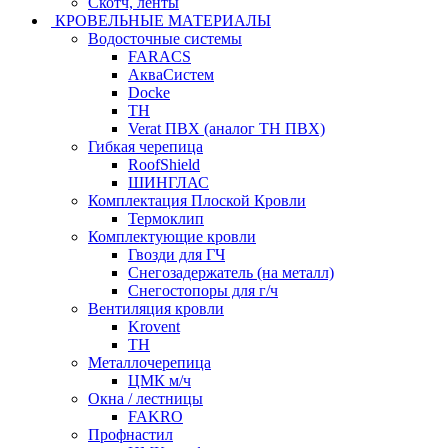
Скотч, ленты
КРОВЕЛЬНЫЕ МАТЕРИАЛЫ
Водосточные системы
FARACS
АкваСистем
Docke
ТН
Verat ПВХ (аналог ТН ПВХ)
Гибкая черепица
RoofShield
ШИНГЛАС
Комплектация Плоской Кровли
Термоклип
Комплектующие кровли
Гвозди для ГЧ
Снегозадержатель (на металл)
Снегостопоры для г/ч
Вентиляция кровли
Krovent
ТН
Металлочерепица
ЦМК м/ч
Окна / лестницы
FAKRO
Профнастил