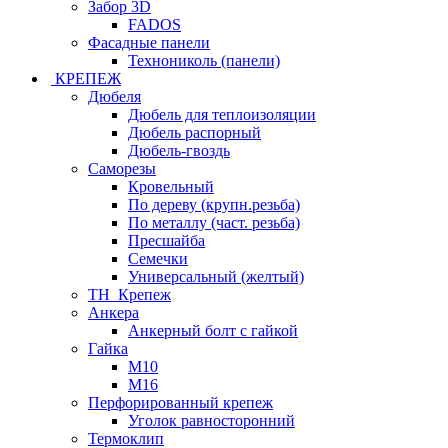
Забор 3D
FADOS
Фасадные панели
Технониколь (панели)
КРЕПЕЖ
Дюбеля
Дюбель для теплоизоляции
Дюбель распорный
Дюбель-гвоздь
Саморезы
Кровельный
По дереву (крупн.резьба)
По металлу (част. резьба)
Пресшайба
Семечки
Универсальный (желтый)
ТН_Крепеж
Анкера
Анкерный болт с гайкой
Гайка
М10
М16
Перфорированный крепеж
Уголок равносторонний
Термоклип