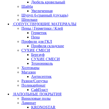
Дюбель кровельный
Шайба
Увеличенная
Шуруп 6-гранный (глухарь)
Шпильки
СОПУТСТВУЮЩИЕ МАТЕРИАЛЫ
Пены / Герметики / Клей
Герметик
Пена
Профили для ГКЛ
Профиля складские
СУХИЕ СМЕСИ
Бергауф
СУХИЕ СМЕСИ
Технониколь
Хозтовары
Магазин
Антисептик
Разное/Сопутка
Поликарбонат
СафПласт
НАПОЛЬНЫЕ ПОКРЫТИЯ
Виниловые полы
Ламинат
KRONOSTAR