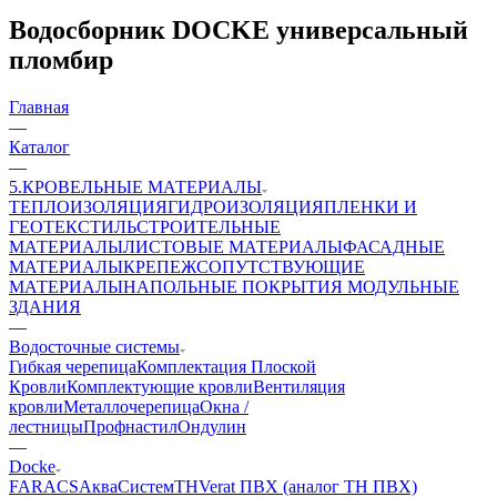
Водосборник DOCKE универсальный
пломбир
Главная
—
Каталог
—
5.КРОВЕЛЬНЫЕ МАТЕРИАЛЫ
ТЕПЛОИЗОЛЯЦИЯ
ГИДРОИЗОЛЯЦИЯ
ПЛЕНКИ И
ГЕОТЕКСТИЛЬ
СТРОИТЕЛЬНЫЕ
МАТЕРИАЛЫ
ЛИСТОВЫЕ МАТЕРИАЛЫ
ФАСАДНЫЕ
МАТЕРИАЛЫ
КРЕПЕЖ
СОПУТСТВУЮЩИЕ
МАТЕРИАЛЫ
НАПОЛЬНЫЕ ПОКРЫТИЯ
МОДУЛЬНЫЕ
ЗДАНИЯ
—
Водосточные системы
Гибкая черепица
Комплектация Плоской
Кровли
Комплектующие кровли
Вентиляция
кровли
Металлочерепица
Окна /
лестницы
Профнастил
Ондулин
—
Docke
FARACS
АкваСистем
ТН
Verat ПВХ (аналог ТН ПВХ)