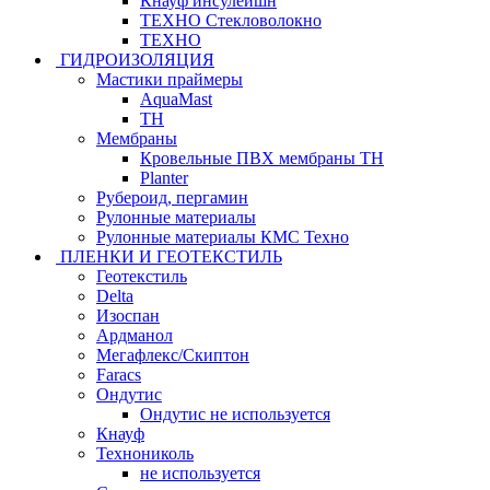
Кнауф инсулейшн
ТЕХНО Стекловолокно
ТЕХНО
ГИДРОИЗОЛЯЦИЯ
Мастики праймеры
AquaMast
ТН
Мембраны
Кровельные ПВХ мембраны ТН
Planter
Рубероид, пергамин
Рулонные материалы
Рулонные материалы КМС Техно
ПЛЕНКИ И ГЕОТЕКСТИЛЬ
Геотекстиль
Delta
Изоспан
Ардманол
Мегафлекс/Скиптон
Faracs
Ондутис
Ондутис не используется
Кнауф
Технониколь
не используется