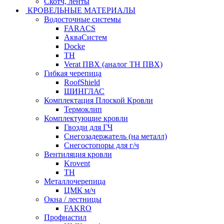
Скотч, ленты
КРОВЕЛЬНЫЕ МАТЕРИАЛЫ
Водосточные системы
FARACS
АкваСистем
Docke
ТН
Verat ПВХ (аналог ТН ПВХ)
Гибкая черепица
RoofShield
ШИНГЛАС
Комплектация Плоской Кровли
Термоклип
Комплектующие кровли
Гвозди для ГЧ
Снегозадержатель (на металл)
Снегостопоры для г/ч
Вентиляция кровли
Krovent
ТН
Металлочерепица
ЦМК м/ч
Окна / лестницы
FAKRO
Профнастил