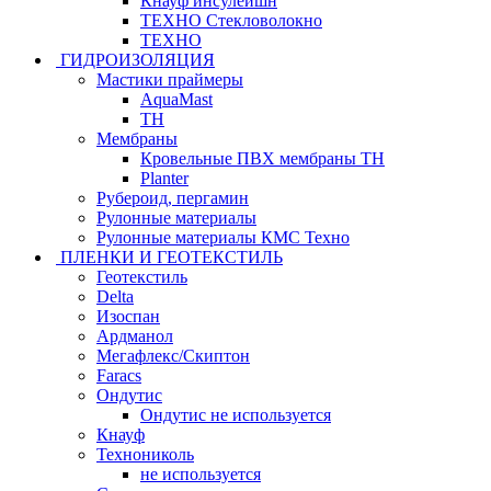
Кнауф инсулейшн
ТЕХНО Стекловолокно
ТЕХНО
ГИДРОИЗОЛЯЦИЯ
Мастики праймеры
AquaMast
ТН
Мембраны
Кровельные ПВХ мембраны ТН
Planter
Рубероид, пергамин
Рулонные материалы
Рулонные материалы КМС Техно
ПЛЕНКИ И ГЕОТЕКСТИЛЬ
Геотекстиль
Delta
Изоспан
Ардманол
Мегафлекс/Скиптон
Faracs
Ондутис
Ондутис не используется
Кнауф
Технониколь
не используется