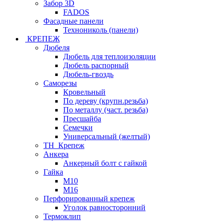
Забор 3D
FADOS
Фасадные панели
Технониколь (панели)
КРЕПЕЖ
Дюбеля
Дюбель для теплоизоляции
Дюбель распорный
Дюбель-гвоздь
Саморезы
Кровельный
По дереву (крупн.резьба)
По металлу (част. резьба)
Пресшайба
Семечки
Универсальный (желтый)
ТН_Крепеж
Анкера
Анкерный болт с гайкой
Гайка
М10
М16
Перфорированный крепеж
Уголок равносторонний
Термоклип