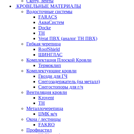
Скотч, ленты
КРОВЕЛЬНЫЕ МАТЕРИАЛЫ
Водосточные системы
FARACS
АкваСистем
Docke
ТН
Verat ПВХ (аналог ТН ПВХ)
Гибкая черепица
RoofShield
ШИНГЛАС
Комплектация Плоской Кровли
Термоклип
Комплектующие кровли
Гвозди для ГЧ
Снегозадержатель (на металл)
Снегостопоры для г/ч
Вентиляция кровли
Krovent
ТН
Металлочерепица
ЦМК м/ч
Окна / лестницы
FAKRO
Профнастил