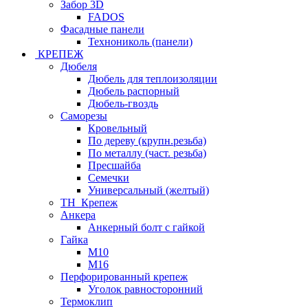
Забор 3D
FADOS
Фасадные панели
Технониколь (панели)
КРЕПЕЖ
Дюбеля
Дюбель для теплоизоляции
Дюбель распорный
Дюбель-гвоздь
Саморезы
Кровельный
По дереву (крупн.резьба)
По металлу (част. резьба)
Пресшайба
Семечки
Универсальный (желтый)
ТН_Крепеж
Анкера
Анкерный болт с гайкой
Гайка
М10
М16
Перфорированный крепеж
Уголок равносторонний
Термоклип