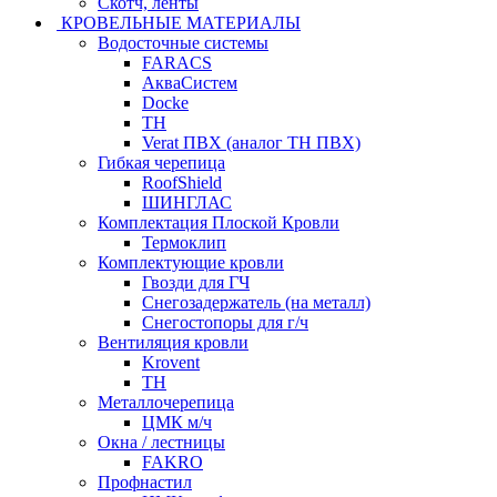
Скотч, ленты
КРОВЕЛЬНЫЕ МАТЕРИАЛЫ
Водосточные системы
FARACS
АкваСистем
Docke
ТН
Verat ПВХ (аналог ТН ПВХ)
Гибкая черепица
RoofShield
ШИНГЛАС
Комплектация Плоской Кровли
Термоклип
Комплектующие кровли
Гвозди для ГЧ
Снегозадержатель (на металл)
Снегостопоры для г/ч
Вентиляция кровли
Krovent
ТН
Металлочерепица
ЦМК м/ч
Окна / лестницы
FAKRO
Профнастил