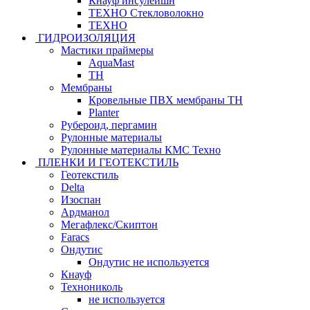
Кнауф инсулейшн
ТЕХНО Стекловолокно
ТЕХНО
ГИДРОИЗОЛЯЦИЯ
Мастики праймеры
AquaMast
ТН
Мембраны
Кровельные ПВХ мембраны ТН
Planter
Рубероид, пергамин
Рулонные материалы
Рулонные материалы КМС Техно
ПЛЕНКИ И ГЕОТЕКСТИЛЬ
Геотекстиль
Delta
Изоспан
Ардманол
Мегафлекс/Скиптон
Faracs
Ондутис
Ондутис не используется
Кнауф
Технониколь
не используется