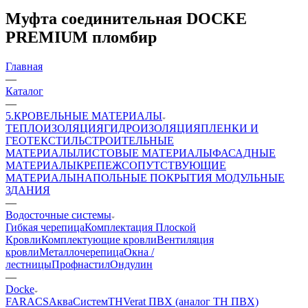
Муфта соединительная DOCKE
PREMIUM пломбир
Главная
—
Каталог
—
5.КРОВЕЛЬНЫЕ МАТЕРИАЛЫ
ТЕПЛОИЗОЛЯЦИЯ
ГИДРОИЗОЛЯЦИЯ
ПЛЕНКИ И
ГЕОТЕКСТИЛЬ
СТРОИТЕЛЬНЫЕ
МАТЕРИАЛЫ
ЛИСТОВЫЕ МАТЕРИАЛЫ
ФАСАДНЫЕ
МАТЕРИАЛЫ
КРЕПЕЖ
СОПУТСТВУЮЩИЕ
МАТЕРИАЛЫ
НАПОЛЬНЫЕ ПОКРЫТИЯ
МОДУЛЬНЫЕ
ЗДАНИЯ
—
Водосточные системы
Гибкая черепица
Комплектация Плоской
Кровли
Комплектующие кровли
Вентиляция
кровли
Металлочерепица
Окна /
лестницы
Профнастил
Ондулин
—
Docke
FARACS
АкваСистем
ТН
Verat ПВХ (аналог ТН ПВХ)