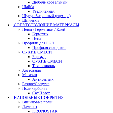
Дюбель кровельный
Шайба
Увеличенная
Шуруп 6-гранный (глухарь)
Шпильки
СОПУТСТВУЮЩИЕ МАТЕРИАЛЫ
Пены / Герметики / Клей
Герметик
Пена
Профили для ГКЛ
Профиля складские
СУХИЕ СМЕСИ
Бергауф
СУХИЕ СМЕСИ
Технониколь
Хозтовары
Магазин
Антисептик
Разное/Сопутка
Поликарбонат
СафПласт
НАПОЛЬНЫЕ ПОКРЫТИЯ
Виниловые полы
Ламинат
KRONOSTAR