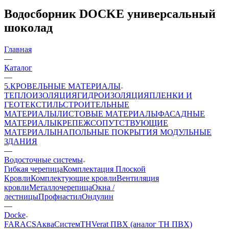
Водосборник DOCKE универсальный
шоколад
Главная
—
Каталог
—
5.КРОВЕЛЬНЫЕ МАТЕРИАЛЫ
ТЕПЛОИЗОЛЯЦИЯ
ГИДРОИЗОЛЯЦИЯ
ПЛЕНКИ И
ГЕОТЕКСТИЛЬ
СТРОИТЕЛЬНЫЕ
МАТЕРИАЛЫ
ЛИСТОВЫЕ МАТЕРИАЛЫ
ФАСАДНЫЕ
МАТЕРИАЛЫ
КРЕПЕЖ
СОПУТСТВУЮЩИЕ
МАТЕРИАЛЫ
НАПОЛЬНЫЕ ПОКРЫТИЯ
МОДУЛЬНЫЕ
ЗДАНИЯ
—
Водосточные системы
Гибкая черепица
Комплектация Плоской
Кровли
Комплектующие кровли
Вентиляция
кровли
Металлочерепица
Окна /
лестницы
Профнастил
Ондулин
—
Docke
FARACS
АкваСистем
ТН
Verat ПВХ (аналог ТН ПВХ)