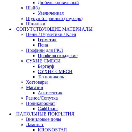
Дюбель кровельный
Шайба
Увеличенная
Шуруп 6-гранный (глухарь)
Шпильки
СОПУТСТВУЮЩИЕ МАТЕРИАЛЫ
Пены / Герметики / Клей
Герметик
Пена
Профили для ГКЛ
Профиля складские
СУХИЕ СМЕСИ
Бергауф
СУХИЕ СМЕСИ
Технониколь
Хозтовары
Магазин
Антисептик
Разное/Сопутка
Поликарбонат
СафПласт
НАПОЛЬНЫЕ ПОКРЫТИЯ
Виниловые полы
Ламинат
KRONOSTAR