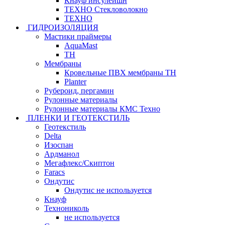
Кнауф инсулейшн
ТЕХНО Стекловолокно
ТЕХНО
ГИДРОИЗОЛЯЦИЯ
Мастики праймеры
AquaMast
ТН
Мембраны
Кровельные ПВХ мембраны ТН
Planter
Рубероид, пергамин
Рулонные материалы
Рулонные материалы КМС Техно
ПЛЕНКИ И ГЕОТЕКСТИЛЬ
Геотекстиль
Delta
Изоспан
Ардманол
Мегафлекс/Скиптон
Faracs
Ондутис
Ондутис не используется
Кнауф
Технониколь
не используется