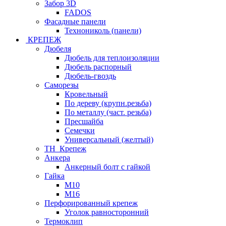
Забор 3D
FADOS
Фасадные панели
Технониколь (панели)
КРЕПЕЖ
Дюбеля
Дюбель для теплоизоляции
Дюбель распорный
Дюбель-гвоздь
Саморезы
Кровельный
По дереву (крупн.резьба)
По металлу (част. резьба)
Пресшайба
Семечки
Универсальный (желтый)
ТН_Крепеж
Анкера
Анкерный болт с гайкой
Гайка
М10
М16
Перфорированный крепеж
Уголок равносторонний
Термоклип