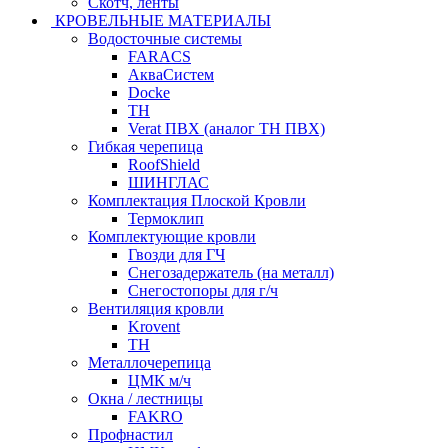
Скотч, ленты
КРОВЕЛЬНЫЕ МАТЕРИАЛЫ
Водосточные системы
FARACS
АкваСистем
Docke
ТН
Verat ПВХ (аналог ТН ПВХ)
Гибкая черепица
RoofShield
ШИНГЛАС
Комплектация Плоской Кровли
Термоклип
Комплектующие кровли
Гвозди для ГЧ
Снегозадержатель (на металл)
Снегостопоры для г/ч
Вентиляция кровли
Krovent
ТН
Металлочерепица
ЦМК м/ч
Окна / лестницы
FAKRO
Профнастил