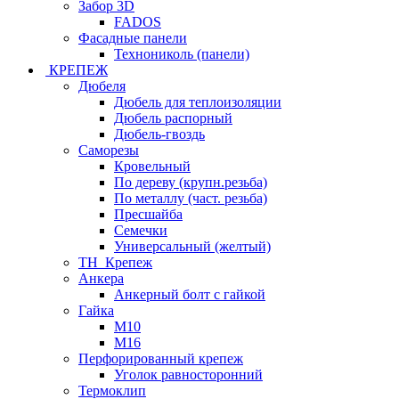
Забор 3D
FADOS
Фасадные панели
Технониколь (панели)
КРЕПЕЖ
Дюбеля
Дюбель для теплоизоляции
Дюбель распорный
Дюбель-гвоздь
Саморезы
Кровельный
По дереву (крупн.резьба)
По металлу (част. резьба)
Пресшайба
Семечки
Универсальный (желтый)
ТН_Крепеж
Анкера
Анкерный болт с гайкой
Гайка
М10
М16
Перфорированный крепеж
Уголок равносторонний
Термоклип