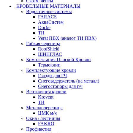
Скотч, ленты
КРОВЕЛЬНЫЕ МАТЕРИАЛЫ
Водосточные системы
FARACS
АкваСистем
Docke
ТН
Verat ПВХ (аналог ТН ПВХ)
Гибкая черепица
RoofShield
ШИНГЛАС
Комплектация Плоской Кровли
Термоклип
Комплектующие кровли
Гвозди для ГЧ
Снегозадержатель (на металл)
Снегостопоры для г/ч
Вентиляция кровли
Krovent
ТН
Металлочерепица
ЦМК м/ч
Окна / лестницы
FAKRO
Профнастил