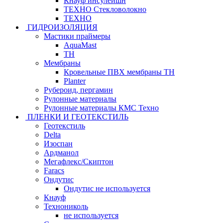
Кнауф инсулейшн
ТЕХНО Стекловолокно
ТЕХНО
ГИДРОИЗОЛЯЦИЯ
Мастики праймеры
AquaMast
ТН
Мембраны
Кровельные ПВХ мембраны ТН
Planter
Рубероид, пергамин
Рулонные материалы
Рулонные материалы КМС Техно
ПЛЕНКИ И ГЕОТЕКСТИЛЬ
Геотекстиль
Delta
Изоспан
Ардманол
Мегафлекс/Скиптон
Faracs
Ондутис
Ондутис не используется
Кнауф
Технониколь
не используется