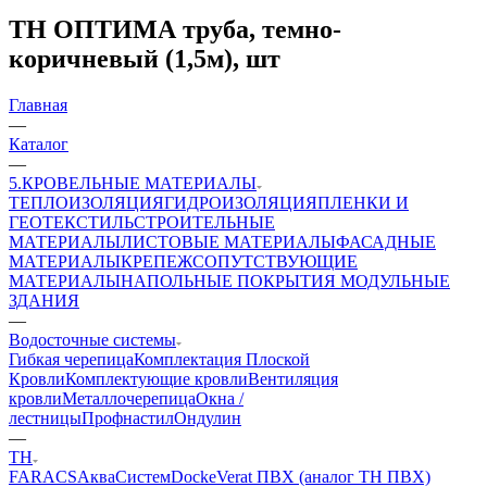
ТН ОПТИМА труба, темно-
коричневый (1,5м), шт
Главная
—
Каталог
—
5.КРОВЕЛЬНЫЕ МАТЕРИАЛЫ
ТЕПЛОИЗОЛЯЦИЯ
ГИДРОИЗОЛЯЦИЯ
ПЛЕНКИ И
ГЕОТЕКСТИЛЬ
СТРОИТЕЛЬНЫЕ
МАТЕРИАЛЫ
ЛИСТОВЫЕ МАТЕРИАЛЫ
ФАСАДНЫЕ
МАТЕРИАЛЫ
КРЕПЕЖ
СОПУТСТВУЮЩИЕ
МАТЕРИАЛЫ
НАПОЛЬНЫЕ ПОКРЫТИЯ
МОДУЛЬНЫЕ
ЗДАНИЯ
—
Водосточные системы
Гибкая черепица
Комплектация Плоской
Кровли
Комплектующие кровли
Вентиляция
кровли
Металлочерепица
Окна /
лестницы
Профнастил
Ондулин
—
ТН
FARACS
АкваСистем
Docke
Verat ПВХ (аналог ТН ПВХ)