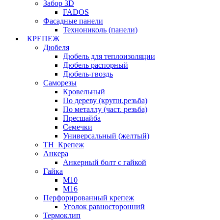
Забор 3D
FADOS
Фасадные панели
Технониколь (панели)
КРЕПЕЖ
Дюбеля
Дюбель для теплоизоляции
Дюбель распорный
Дюбель-гвоздь
Саморезы
Кровельный
По дереву (крупн.резьба)
По металлу (част. резьба)
Пресшайба
Семечки
Универсальный (желтый)
ТН_Крепеж
Анкера
Анкерный болт с гайкой
Гайка
М10
М16
Перфорированный крепеж
Уголок равносторонний
Термоклип