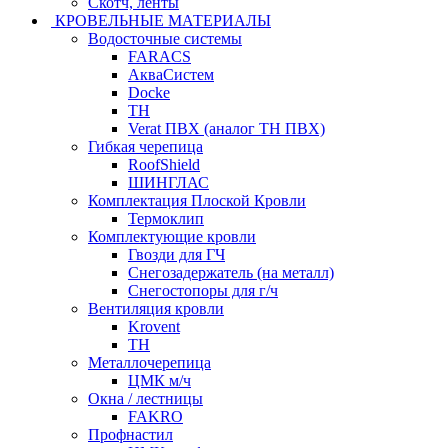
Скотч, ленты
КРОВЕЛЬНЫЕ МАТЕРИАЛЫ
Водосточные системы
FARACS
АкваСистем
Docke
ТН
Verat ПВХ (аналог ТН ПВХ)
Гибкая черепица
RoofShield
ШИНГЛАС
Комплектация Плоской Кровли
Термоклип
Комплектующие кровли
Гвозди для ГЧ
Снегозадержатель (на металл)
Снегостопоры для г/ч
Вентиляция кровли
Krovent
ТН
Металлочерепица
ЦМК м/ч
Окна / лестницы
FAKRO
Профнастил