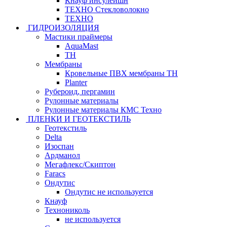
Кнауф инсулейшн
ТЕХНО Стекловолокно
ТЕХНО
ГИДРОИЗОЛЯЦИЯ
Мастики праймеры
AquaMast
ТН
Мембраны
Кровельные ПВХ мембраны ТН
Planter
Рубероид, пергамин
Рулонные материалы
Рулонные материалы КМС Техно
ПЛЕНКИ И ГЕОТЕКСТИЛЬ
Геотекстиль
Delta
Изоспан
Ардманол
Мегафлекс/Скиптон
Faracs
Ондутис
Ондутис не используется
Кнауф
Технониколь
не используется