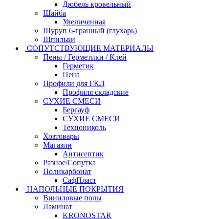
Дюбель кровельный
Шайба
Увеличенная
Шуруп 6-гранный (глухарь)
Шпильки
СОПУТСТВУЮЩИЕ МАТЕРИАЛЫ
Пены / Герметики / Клей
Герметик
Пена
Профили для ГКЛ
Профиля складские
СУХИЕ СМЕСИ
Бергауф
СУХИЕ СМЕСИ
Технониколь
Хозтовары
Магазин
Антисептик
Разное/Сопутка
Поликарбонат
СафПласт
НАПОЛЬНЫЕ ПОКРЫТИЯ
Виниловые полы
Ламинат
KRONOSTAR