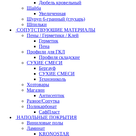
Дюбель кровельный
Шайба
Увеличенная
Шуруп 6-гранный (глухарь)
Шпильки
СОПУТСТВУЮЩИЕ МАТЕРИАЛЫ
Пены / Герметики / Клей
Герметик
Пена
Профили для ГКЛ
Профиля складские
СУХИЕ СМЕСИ
Бергауф
СУХИЕ СМЕСИ
Технониколь
Хозтовары
Магазин
Антисептик
Разное/Сопутка
Поликарбонат
СафПласт
НАПОЛЬНЫЕ ПОКРЫТИЯ
Виниловые полы
Ламинат
KRONOSTAR