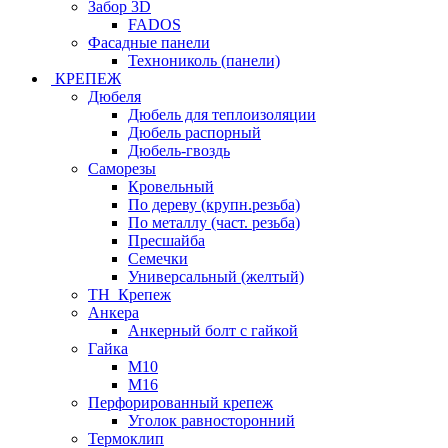
Забор 3D
FADOS
Фасадные панели
Технониколь (панели)
КРЕПЕЖ
Дюбеля
Дюбель для теплоизоляции
Дюбель распорный
Дюбель-гвоздь
Саморезы
Кровельный
По дереву (крупн.резьба)
По металлу (част. резьба)
Пресшайба
Семечки
Универсальный (желтый)
ТН_Крепеж
Анкера
Анкерный болт с гайкой
Гайка
М10
М16
Перфорированный крепеж
Уголок равносторонний
Термоклип