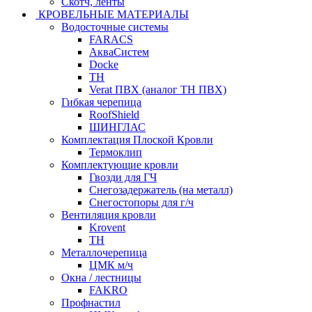
Скотч, ленты
КРОВЕЛЬНЫЕ МАТЕРИАЛЫ
Водосточные системы
FARACS
АкваСистем
Docke
ТН
Verat ПВХ (аналог ТН ПВХ)
Гибкая черепица
RoofShield
ШИНГЛАС
Комплектация Плоской Кровли
Термоклип
Комплектующие кровли
Гвозди для ГЧ
Снегозадержатель (на металл)
Снегостопоры для г/ч
Вентиляция кровли
Krovent
ТН
Металлочерепица
ЦМК м/ч
Окна / лестницы
FAKRO
Профнастил