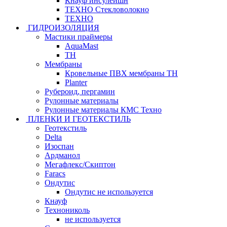
Кнауф инсулейшн
ТЕХНО Стекловолокно
ТЕХНО
ГИДРОИЗОЛЯЦИЯ
Мастики праймеры
AquaMast
ТН
Мембраны
Кровельные ПВХ мембраны ТН
Planter
Рубероид, пергамин
Рулонные материалы
Рулонные материалы КМС Техно
ПЛЕНКИ И ГЕОТЕКСТИЛЬ
Геотекстиль
Delta
Изоспан
Ардманол
Мегафлекс/Скиптон
Faracs
Ондутис
Ондутис не используется
Кнауф
Технониколь
не используется