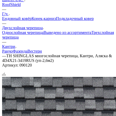
RoofShield
—
Г/ч
Ендовный ковёр
Конек-карниз
Подкладочный ковер
—
Двухслойная черепица
Однослойная черепица
Выведено из ассортимента
Трехслойная
черепица
—
Кантри
Ранчо
Фазенда
Вестерн
—
ТН SHINGLAS многослойная черепица, Кантри, Аляска &
4D4X21-3419RUS (уп-2,6м2)
Артикул:
090120