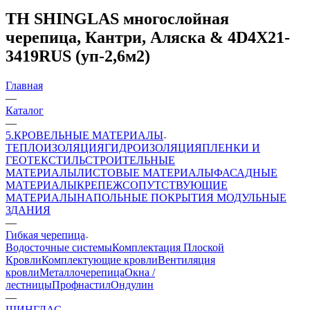
ТН SHINGLAS многослойная
черепица, Кантри, Аляска & 4D4X21-
3419RUS (уп-2,6м2)
Главная
—
Каталог
—
5.КРОВЕЛЬНЫЕ МАТЕРИАЛЫ
ТЕПЛОИЗОЛЯЦИЯ
ГИДРОИЗОЛЯЦИЯ
ПЛЕНКИ И
ГЕОТЕКСТИЛЬ
СТРОИТЕЛЬНЫЕ
МАТЕРИАЛЫ
ЛИСТОВЫЕ МАТЕРИАЛЫ
ФАСАДНЫЕ
МАТЕРИАЛЫ
КРЕПЕЖ
СОПУТСТВУЮЩИЕ
МАТЕРИАЛЫ
НАПОЛЬНЫЕ ПОКРЫТИЯ
МОДУЛЬНЫЕ
ЗДАНИЯ
—
Гибкая черепица
Водосточные системы
Комплектация Плоской
Кровли
Комплектующие кровли
Вентиляция
кровли
Металлочерепица
Окна /
лестницы
Профнастил
Ондулин
—
ШИНГЛАС