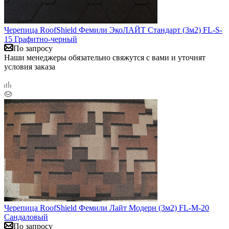
Черепица RoofShield Фемили ЭкоЛАЙТ Стандарт (3м2) FL-S-
15 Графитно-черный
По запросу
Наши менеджеры обязательно свяжутся с вами и уточнят
условия заказа
Черепица RoofShield Фемили Лайт Модерн (3м2) FL-M-20
Сандаловый
По запросу