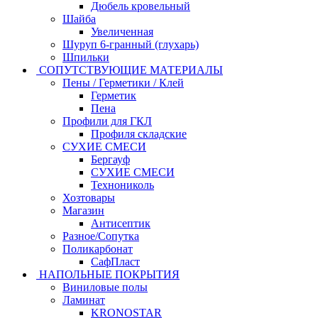
Дюбель кровельный
Шайба
Увеличенная
Шуруп 6-гранный (глухарь)
Шпильки
СОПУТСТВУЮЩИЕ МАТЕРИАЛЫ
Пены / Герметики / Клей
Герметик
Пена
Профили для ГКЛ
Профиля складские
СУХИЕ СМЕСИ
Бергауф
СУХИЕ СМЕСИ
Технониколь
Хозтовары
Магазин
Антисептик
Разное/Сопутка
Поликарбонат
СафПласт
НАПОЛЬНЫЕ ПОКРЫТИЯ
Виниловые полы
Ламинат
KRONOSTAR