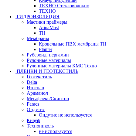
Кнауф инсулейшн
ТЕХНО Стекловолокно
ТЕХНО
ГИДРОИЗОЛЯЦИЯ
Мастики праймеры
AquaMast
ТН
Мембраны
Кровельные ПВХ мембраны ТН
Planter
Рубероид, пергамин
Рулонные материалы
Рулонные материалы КМС Техно
ПЛЕНКИ И ГЕОТЕКСТИЛЬ
Геотекстиль
Delta
Изоспан
Ардманол
Мегафлекс/Скиптон
Faracs
Ондутис
Ондутис не используется
Кнауф
Технониколь
не используется