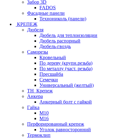
Забор 3D
FADOS
Фасадные панели
Технониколь (панели)
КРЕПЕЖ
Дюбеля
Дюбель для теплоизоляции
Дюбель распорный
Дюбель-гвоздь
Саморезы
Кровельный
По дереву (крупн.резьба)
По металлу (част. резьба)
Пресшайба
Семечки
Универсальный (желтый)
ТН_Крепеж
Анкера
Анкерный болт с гайкой
Гайка
М10
М16
Перфорированный крепеж
Уголок равносторонний
Термоклип