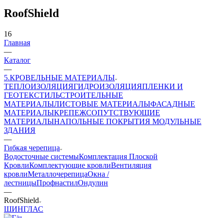
RoofShield
16
Главная
—
Каталог
—
5.КРОВЕЛЬНЫЕ МАТЕРИАЛЫ
ТЕПЛОИЗОЛЯЦИЯ
ГИДРОИЗОЛЯЦИЯ
ПЛЕНКИ И
ГЕОТЕКСТИЛЬ
СТРОИТЕЛЬНЫЕ
МАТЕРИАЛЫ
ЛИСТОВЫЕ МАТЕРИАЛЫ
ФАСАДНЫЕ
МАТЕРИАЛЫ
КРЕПЕЖ
СОПУТСТВУЮЩИЕ
МАТЕРИАЛЫ
НАПОЛЬНЫЕ ПОКРЫТИЯ
МОДУЛЬНЫЕ
ЗДАНИЯ
—
Гибкая черепица
Водосточные системы
Комплектация Плоской
Кровли
Комплектующие кровли
Вентиляция
кровли
Металлочерепица
Окна /
лестницы
Профнастил
Ондулин
—
RoofShield
ШИНГЛАС