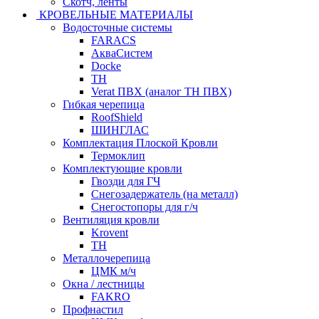
Скотч, ленты
КРОВЕЛЬНЫЕ МАТЕРИАЛЫ
Водосточные системы
FARACS
АкваСистем
Docke
ТН
Verat ПВХ (аналог ТН ПВХ)
Гибкая черепица
RoofShield
ШИНГЛАС
Комплектация Плоской Кровли
Термоклип
Комплектующие кровли
Гвозди для ГЧ
Снегозадержатель (на металл)
Снегостопоры для г/ч
Вентиляция кровли
Krovent
ТН
Металлочерепица
ЦМК м/ч
Окна / лестницы
FAKRO
Профнастил