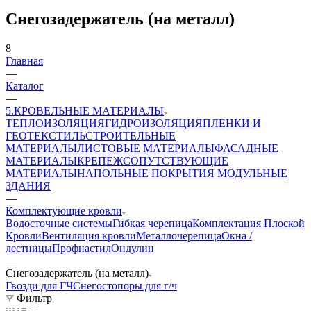
Снегозадержатель (на металл)
8
Главная
—
Каталог
—
5.КРОВЕЛЬНЫЕ МАТЕРИАЛЫ
ТЕПЛОИЗОЛЯЦИЯ
ГИДРОИЗОЛЯЦИЯ
ПЛЕНКИ И
ГЕОТЕКСТИЛЬ
СТРОИТЕЛЬНЫЕ
МАТЕРИАЛЫ
ЛИСТОВЫЕ МАТЕРИАЛЫ
ФАСАДНЫЕ
МАТЕРИАЛЫ
КРЕПЕЖ
СОПУТСТВУЮЩИЕ
МАТЕРИАЛЫ
НАПОЛЬНЫЕ ПОКРЫТИЯ
МОДУЛЬНЫЕ
ЗДАНИЯ
—
Комплектующие кровли
Водосточные системы
Гибкая черепица
Комплектация Плоской
Кровли
Вентиляция кровли
Металлочерепица
Окна /
лестницы
Профнастил
Ондулин
—
Снегозадержатель (на металл)
Гвозди для ГЧ
Снегостопоры для г/ч
Фильтр