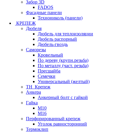
Забор 3D
FADOS
Фасадные панели
Технониколь (панели)
КРЕПЕЖ
Дюбеля
Дюбель для теплоизоляции
Дюбель распорный
Дюбель-гвоздь
Саморезы
Кровельный
По дереву (крупн.резьба)
По металлу (част. резьба)
Пресшайба
Семечки
Универсальный (желтый)
ТН_Крепеж
Анкера
Анкерный болт с гайкой
Гайка
М10
М16
Перфорированный крепеж
Уголок равносторонний
Термоклип