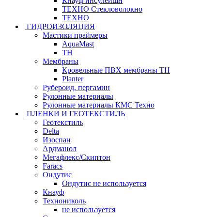
Кнауф инсулейшн
ТЕХНО Стекловолокно
ТЕХНО
ГИДРОИЗОЛЯЦИЯ
Мастики праймеры
AquaMast
ТН
Мембраны
Кровельные ПВХ мембраны ТН
Planter
Рубероид, пергамин
Рулонные материалы
Рулонные материалы КМС Техно
ПЛЕНКИ И ГЕОТЕКСТИЛЬ
Геотекстиль
Delta
Изоспан
Ардманол
Мегафлекс/Скиптон
Faracs
Ондутис
Ондутис не используется
Кнауф
Технониколь
не используется