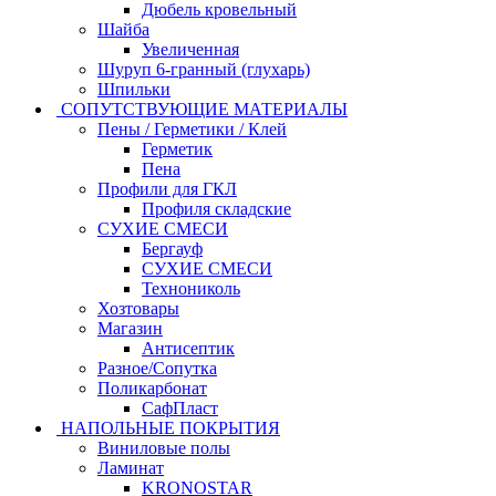
Дюбель кровельный
Шайба
Увеличенная
Шуруп 6-гранный (глухарь)
Шпильки
СОПУТСТВУЮЩИЕ МАТЕРИАЛЫ
Пены / Герметики / Клей
Герметик
Пена
Профили для ГКЛ
Профиля складские
СУХИЕ СМЕСИ
Бергауф
СУХИЕ СМЕСИ
Технониколь
Хозтовары
Магазин
Антисептик
Разное/Сопутка
Поликарбонат
СафПласт
НАПОЛЬНЫЕ ПОКРЫТИЯ
Виниловые полы
Ламинат
KRONOSTAR