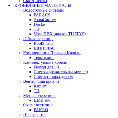
Скотч, ленты
КРОВЕЛЬНЫЕ МАТЕРИАЛЫ
Водосточные системы
FARACS
АкваСистем
Docke
ТН
Verat ПВХ (аналог ТН ПВХ)
Гибкая черепица
RoofShield
ШИНГЛАС
Комплектация Плоской Кровли
Термоклип
Комплектующие кровли
Гвозди для ГЧ
Снегозадержатель (на металл)
Снегостопоры для г/ч
Вентиляция кровли
Krovent
ТН
Металлочерепица
ЦМК м/ч
Окна / лестницы
FAKRO
Профнастил