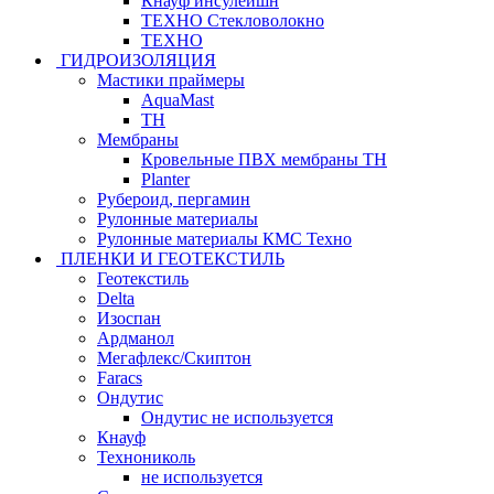
Кнауф инсулейшн
ТЕХНО Стекловолокно
ТЕХНО
ГИДРОИЗОЛЯЦИЯ
Мастики праймеры
AquaMast
ТН
Мембраны
Кровельные ПВХ мембраны ТН
Planter
Рубероид, пергамин
Рулонные материалы
Рулонные материалы КМС Техно
ПЛЕНКИ И ГЕОТЕКСТИЛЬ
Геотекстиль
Delta
Изоспан
Ардманол
Мегафлекс/Скиптон
Faracs
Ондутис
Ондутис не используется
Кнауф
Технониколь
не используется