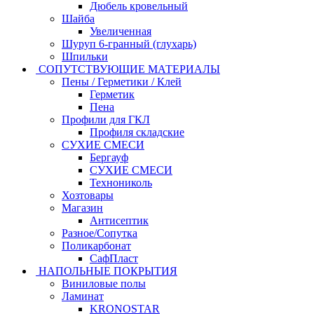
Дюбель кровельный
Шайба
Увеличенная
Шуруп 6-гранный (глухарь)
Шпильки
СОПУТСТВУЮЩИЕ МАТЕРИАЛЫ
Пены / Герметики / Клей
Герметик
Пена
Профили для ГКЛ
Профиля складские
СУХИЕ СМЕСИ
Бергауф
СУХИЕ СМЕСИ
Технониколь
Хозтовары
Магазин
Антисептик
Разное/Сопутка
Поликарбонат
СафПласт
НАПОЛЬНЫЕ ПОКРЫТИЯ
Виниловые полы
Ламинат
KRONOSTAR