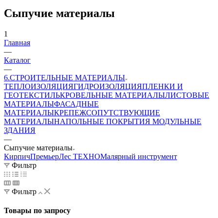
Сыпучие материалы
1
Главная
—
Каталог
—
6.СТРОИТЕЛЬНЫЕ МАТЕРИАЛЫ
ТЕПЛОИЗОЛЯЦИЯ
ГИДРОИЗОЛЯЦИЯ
ПЛЕНКИ И
ГЕОТЕКСТИЛЬ
КРОВЕЛЬНЫЕ МАТЕРИАЛЫ
ЛИСТОВЫЕ
МАТЕРИАЛЫ
ФАСАДНЫЕ
МАТЕРИАЛЫ
КРЕПЕЖ
СОПУТСТВУЮЩИЕ
МАТЕРИАЛЫ
НАПОЛЬНЫЕ ПОКРЫТИЯ
МОДУЛЬНЫЕ
ЗДАНИЯ
—
Сыпучие материалы
Кирпич
ПремьерЛес ТЕХНО
Малярный инструмент
Фильтр
Фильтр
Товары по запросу