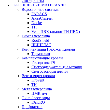
Скотч, ленты
КРОВЕЛЬНЫЕ МАТЕРИАЛЫ
Водосточные системы
FARACS
АкваСистем
Docke
ТН
Verat ПВХ (аналог ТН ПВХ)
Гибкая черепица
RoofShield
ШИНГЛАС
Комплектация Плоской Кровли
Термоклип
Комплектующие кровли
Гвозди для ГЧ
Снегозадержатель (на металл)
Снегостопоры для г/ч
Вентиляция кровли
Krovent
ТН
Металлочерепица
ЦМК м/ч
Окна / лестницы
FAKRO
Профнастил