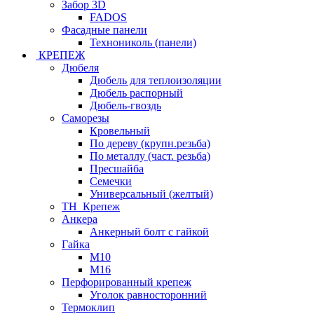
Забор 3D
FADOS
Фасадные панели
Технониколь (панели)
КРЕПЕЖ
Дюбеля
Дюбель для теплоизоляции
Дюбель распорный
Дюбель-гвоздь
Саморезы
Кровельный
По дереву (крупн.резьба)
По металлу (част. резьба)
Пресшайба
Семечки
Универсальный (желтый)
ТН_Крепеж
Анкера
Анкерный болт с гайкой
Гайка
М10
М16
Перфорированный крепеж
Уголок равносторонний
Термоклип