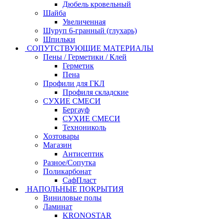
Дюбель кровельный
Шайба
Увеличенная
Шуруп 6-гранный (глухарь)
Шпильки
СОПУТСТВУЮЩИЕ МАТЕРИАЛЫ
Пены / Герметики / Клей
Герметик
Пена
Профили для ГКЛ
Профиля складские
СУХИЕ СМЕСИ
Бергауф
СУХИЕ СМЕСИ
Технониколь
Хозтовары
Магазин
Антисептик
Разное/Сопутка
Поликарбонат
СафПласт
НАПОЛЬНЫЕ ПОКРЫТИЯ
Виниловые полы
Ламинат
KRONOSTAR