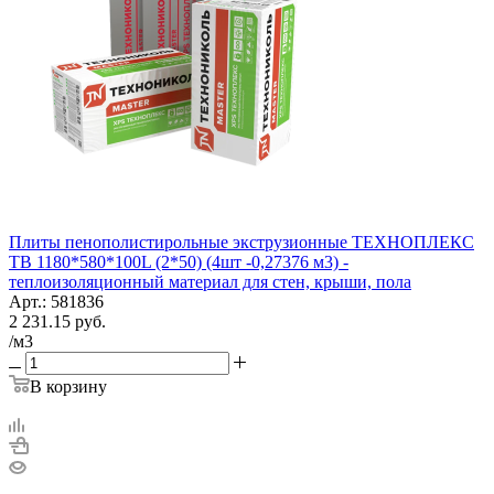
Плиты пенополистирольные экструзионные ТЕХНОПЛЕКС
TB 1180*580*100L (2*50) (4шт -0,27376 м3) -
теплоизоляционный материал для стен, крыши, пола
Арт.: 581836
2 231.15
руб.
/м3
В корзину