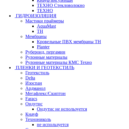
Кнауф инсулейшн
ТЕХНО Стекловолокно
ТЕХНО
ГИДРОИЗОЛЯЦИЯ
Мастики праймеры
AquaMast
ТН
Мембраны
Кровельные ПВХ мембраны ТН
Planter
Рубероид, пергамин
Рулонные материалы
Рулонные материалы КМС Техно
ПЛЕНКИ И ГЕОТЕКСТИЛЬ
Геотекстиль
Delta
Изоспан
Ардманол
Мегафлекс/Скиптон
Faracs
Ондутис
Ондутис не используется
Кнауф
Технониколь
не используется