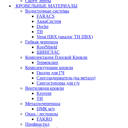
Скотч, ленты
КРОВЕЛЬНЫЕ МАТЕРИАЛЫ
Водосточные системы
FARACS
АкваСистем
Docke
ТН
Verat ПВХ (аналог ТН ПВХ)
Гибкая черепица
RoofShield
ШИНГЛАС
Комплектация Плоской Кровли
Термоклип
Комплектующие кровли
Гвозди для ГЧ
Снегозадержатель (на металл)
Снегостопоры для г/ч
Вентиляция кровли
Krovent
ТН
Металлочерепица
ЦМК м/ч
Окна / лестницы
FAKRO
Профнастил