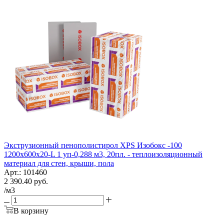
Экструзионный пенополистирол XPS Изобокс -100
1200x600x20-L 1 уп-0,288 м3, 20пл. - теплоизоляционный
материал для стен, крыши, пола
Арт.: 101460
2 390.40
руб.
/м3
В корзину