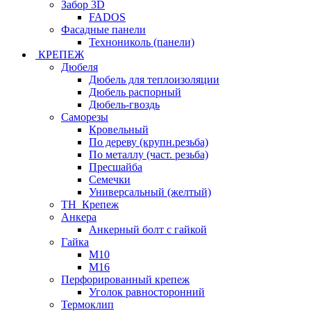
Забор 3D
FADOS
Фасадные панели
Технониколь (панели)
КРЕПЕЖ
Дюбеля
Дюбель для теплоизоляции
Дюбель распорный
Дюбель-гвоздь
Саморезы
Кровельный
По дереву (крупн.резьба)
По металлу (част. резьба)
Пресшайба
Семечки
Универсальный (желтый)
ТН_Крепеж
Анкера
Анкерный болт с гайкой
Гайка
М10
М16
Перфорированный крепеж
Уголок равносторонний
Термоклип