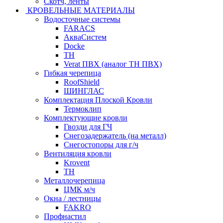
Скотч, ленты
КРОВЕЛЬНЫЕ МАТЕРИАЛЫ
Водосточные системы
FARACS
АкваСистем
Docke
ТН
Verat ПВХ (аналог ТН ПВХ)
Гибкая черепица
RoofShield
ШИНГЛАС
Комплектация Плоской Кровли
Термоклип
Комплектующие кровли
Гвозди для ГЧ
Снегозадержатель (на металл)
Снегостопоры для г/ч
Вентиляция кровли
Krovent
ТН
Металлочерепица
ЦМК м/ч
Окна / лестницы
FAKRO
Профнастил