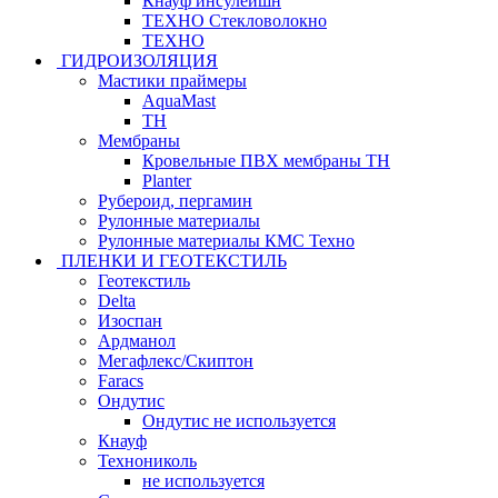
Кнауф инсулейшн
ТЕХНО Стекловолокно
ТЕХНО
ГИДРОИЗОЛЯЦИЯ
Мастики праймеры
AquaMast
ТН
Мембраны
Кровельные ПВХ мембраны ТН
Planter
Рубероид, пергамин
Рулонные материалы
Рулонные материалы КМС Техно
ПЛЕНКИ И ГЕОТЕКСТИЛЬ
Геотекстиль
Delta
Изоспан
Ардманол
Мегафлекс/Скиптон
Faracs
Ондутис
Ондутис не используется
Кнауф
Технониколь
не используется