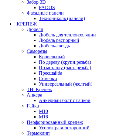
Забор 3D
FADOS
Фасадные панели
Технониколь (панели)
КРЕПЕЖ
Дюбеля
Дюбель для теплоизоляции
Дюбель распорный
Дюбель-гвоздь
Саморезы
Кровельный
По дереву (крупн.резьба)
По металлу (част. резьба)
Пресшайба
Семечки
Универсальный (желтый)
ТН_Крепеж
Анкера
Анкерный болт с гайкой
Гайка
М10
М16
Перфорированный крепеж
Уголок равносторонний
Термоклип