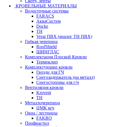
Скотч, ленты
КРОВЕЛЬНЫЕ МАТЕРИАЛЫ
Водосточные системы
FARACS
АкваСистем
Docke
ТН
Verat ПВХ (аналог ТН ПВХ)
Гибкая черепица
RoofShield
ШИНГЛАС
Комплектация Плоской Кровли
Термоклип
Комплектующие кровли
Гвозди для ГЧ
Снегозадержатель (на металл)
Снегостопоры для г/ч
Вентиляция кровли
Krovent
ТН
Металлочерепица
ЦМК м/ч
Окна / лестницы
FAKRO
Профнастил