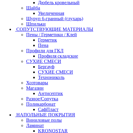
Дюбель кровельный
Шайба
Увеличенная
Шуруп 6-гранный (глухарь)
Шпильки
СОПУТСТВУЮЩИЕ МАТЕРИАЛЫ
Пены / Герметики / Клей
Герметик
Пена
Профили для ГКЛ
Профиля складские
СУХИЕ СМЕСИ
Бергауф
СУХИЕ СМЕСИ
Технониколь
Хозтовары
Магазин
Антисептик
Разное/Сопутка
Поликарбонат
СафПласт
НАПОЛЬНЫЕ ПОКРЫТИЯ
Виниловые полы
Ламинат
KRONOSTAR