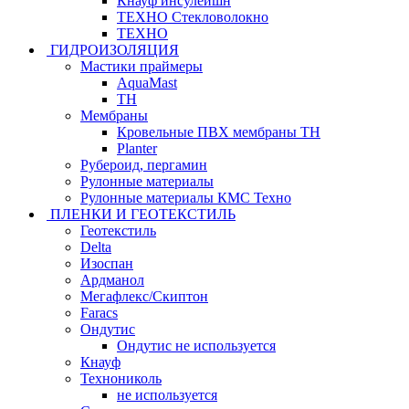
Кнауф инсулейшн
ТЕХНО Стекловолокно
ТЕХНО
ГИДРОИЗОЛЯЦИЯ
Мастики праймеры
AquaMast
ТН
Мембраны
Кровельные ПВХ мембраны ТН
Planter
Рубероид, пергамин
Рулонные материалы
Рулонные материалы КМС Техно
ПЛЕНКИ И ГЕОТЕКСТИЛЬ
Геотекстиль
Delta
Изоспан
Ардманол
Мегафлекс/Скиптон
Faracs
Ондутис
Ондутис не используется
Кнауф
Технониколь
не используется