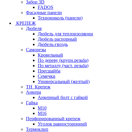
Забор 3D
FADOS
Фасадные панели
Технониколь (панели)
КРЕПЕЖ
Дюбеля
Дюбель для теплоизоляции
Дюбель распорный
Дюбель-гвоздь
Саморезы
Кровельный
По дереву (крупн.резьба)
По металлу (част. резьба)
Пресшайба
Семечки
Универсальный (желтый)
ТН_Крепеж
Анкера
Анкерный болт с гайкой
Гайка
М10
М16
Перфорированный крепеж
Уголок равносторонний
Термоклип