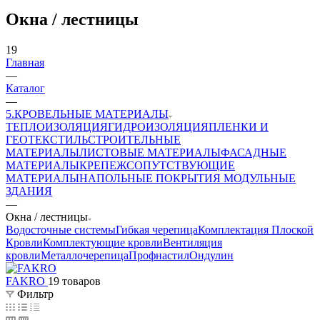
Окна / лестницы
19
Главная
—
Каталог
—
5.КРОВЕЛЬНЫЕ МАТЕРИАЛЫ
ТЕПЛОИЗОЛЯЦИЯ
ГИДРОИЗОЛЯЦИЯ
ПЛЕНКИ И
ГЕОТЕКСТИЛЬ
СТРОИТЕЛЬНЫЕ
МАТЕРИАЛЫ
ЛИСТОВЫЕ МАТЕРИАЛЫ
ФАСАДНЫЕ
МАТЕРИАЛЫ
КРЕПЕЖ
СОПУТСТВУЮЩИЕ
МАТЕРИАЛЫ
НАПОЛЬНЫЕ ПОКРЫТИЯ
МОДУЛЬНЫЕ
ЗДАНИЯ
—
Окна / лестницы
Водосточные системы
Гибкая черепица
Комплектация Плоской
Кровли
Комплектующие кровли
Вентиляция
кровли
Металлочерепица
Профнастил
Ондулин
FAKRO
19 товаров
Фильтр