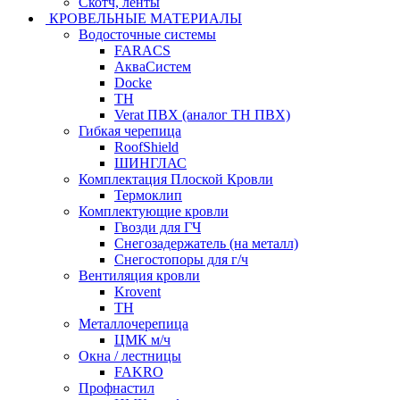
Скотч, ленты
КРОВЕЛЬНЫЕ МАТЕРИАЛЫ
Водосточные системы
FARACS
АкваСистем
Docke
ТН
Verat ПВХ (аналог ТН ПВХ)
Гибкая черепица
RoofShield
ШИНГЛАС
Комплектация Плоской Кровли
Термоклип
Комплектующие кровли
Гвозди для ГЧ
Снегозадержатель (на металл)
Снегостопоры для г/ч
Вентиляция кровли
Krovent
ТН
Металлочерепица
ЦМК м/ч
Окна / лестницы
FAKRO
Профнастил