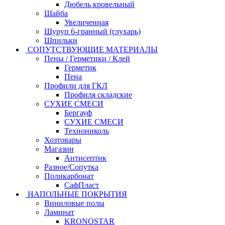
Дюбель кровельный
Шайба
Увеличенная
Шуруп 6-гранный (глухарь)
Шпильки
СОПУТСТВУЮЩИЕ МАТЕРИАЛЫ
Пены / Герметики / Клей
Герметик
Пена
Профили для ГКЛ
Профиля складские
СУХИЕ СМЕСИ
Бергауф
СУХИЕ СМЕСИ
Технониколь
Хозтовары
Магазин
Антисептик
Разное/Сопутка
Поликарбонат
СафПласт
НАПОЛЬНЫЕ ПОКРЫТИЯ
Виниловые полы
Ламинат
KRONOSTAR