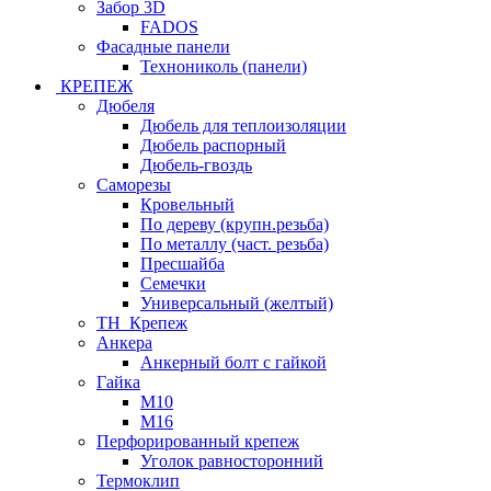
Забор 3D
FADOS
Фасадные панели
Технониколь (панели)
КРЕПЕЖ
Дюбеля
Дюбель для теплоизоляции
Дюбель распорный
Дюбель-гвоздь
Саморезы
Кровельный
По дереву (крупн.резьба)
По металлу (част. резьба)
Пресшайба
Семечки
Универсальный (желтый)
ТН_Крепеж
Анкера
Анкерный болт с гайкой
Гайка
М10
М16
Перфорированный крепеж
Уголок равносторонний
Термоклип