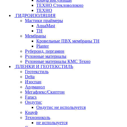
Кнауф инсулейшн
ТЕХНО Стекловолокно
ТЕХНО
ГИДРОИЗОЛЯЦИЯ
Мастики праймеры
AquaMast
ТН
Мембраны
Кровельные ПВХ мембраны ТН
Planter
Рубероид, пергамин
Рулонные материалы
Рулонные материалы КМС Техно
ПЛЕНКИ И ГЕОТЕКСТИЛЬ
Геотекстиль
Delta
Изоспан
Ардманол
Мегафлекс/Скиптон
Faracs
Ондутис
Ондутис не используется
Кнауф
Технониколь
не используется