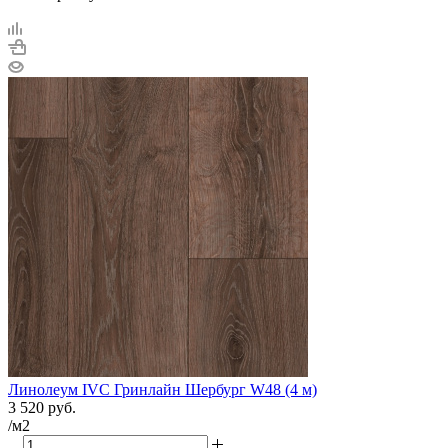
Линолеум IVC Гринлайн Шербург W48 (4 м)
3 520
руб.
/м2