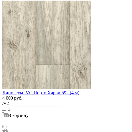
Линолеум IVC Порто Харви 592 (4 м)
4 000
руб.
/м2
В корзину