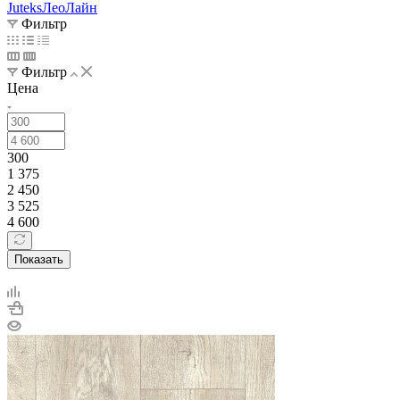
Juteks
ЛеоЛайн
Фильтр
Фильтр
Цена
300
1 375
2 450
3 525
4 600
Показать