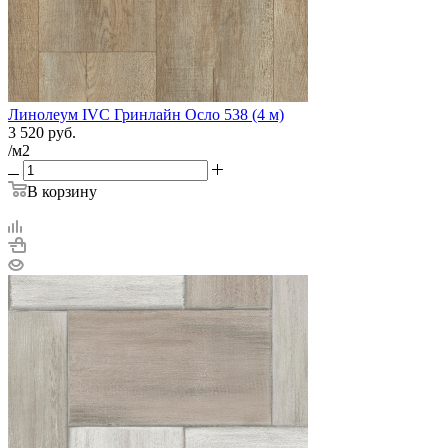
Линолеум IVC Гринлайн Осло 538 (4 м)
3 520
руб.
/м2
В корзину