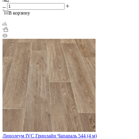
/м2
В корзину
Линолеум IVC Гринлайн Чапараль 544 (4 м)