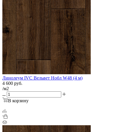
Линолеум IVC Вельвет Нобл W48 (4 м)
4 600
руб.
/м2
В корзину