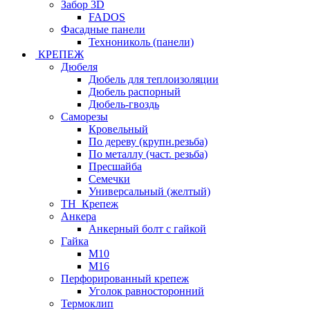
Забор 3D
FADOS
Фасадные панели
Технониколь (панели)
КРЕПЕЖ
Дюбеля
Дюбель для теплоизоляции
Дюбель распорный
Дюбель-гвоздь
Саморезы
Кровельный
По дереву (крупн.резьба)
По металлу (част. резьба)
Пресшайба
Семечки
Универсальный (желтый)
ТН_Крепеж
Анкера
Анкерный болт с гайкой
Гайка
М10
М16
Перфорированный крепеж
Уголок равносторонний
Термоклип