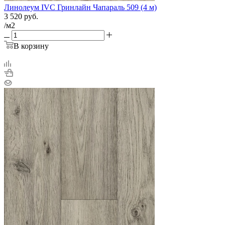
Линолеум IVC Гринлайн Чапараль 509 (4 м)
3 520
руб.
/м2
В корзину