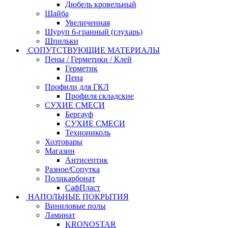
Дюбель кровельный
Шайба
Увеличенная
Шуруп 6-гранный (глухарь)
Шпильки
СОПУТСТВУЮЩИЕ МАТЕРИАЛЫ
Пены / Герметики / Клей
Герметик
Пена
Профили для ГКЛ
Профиля складские
СУХИЕ СМЕСИ
Бергауф
СУХИЕ СМЕСИ
Технониколь
Хозтовары
Магазин
Антисептик
Разное/Сопутка
Поликарбонат
СафПласт
НАПОЛЬНЫЕ ПОКРЫТИЯ
Виниловые полы
Ламинат
KRONOSTAR