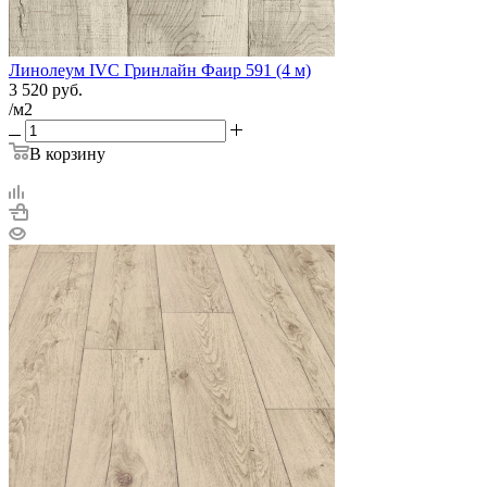
Линолеум IVC Гринлайн Фаир 591 (4 м)
3 520
руб.
/м2
В корзину