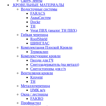
Скотч, ленты
КРОВЕЛЬНЫЕ МАТЕРИАЛЫ
Водосточные системы
FARACS
АкваСистем
Docke
ТН
Verat ПВХ (аналог ТН ПВХ)
Гибкая черепица
RoofShield
ШИНГЛАС
Комплектация Плоской Кровли
Термоклип
Комплектующие кровли
Гвозди для ГЧ
Снегозадержатель (на металл)
Снегостопоры для г/ч
Вентиляция кровли
Krovent
ТН
Металлочерепица
ЦМК м/ч
Окна / лестницы
FAKRO
Профнастил