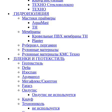
Кнауф инсулейшн
ТЕХНО Стекловолокно
ТЕХНО
ГИДРОИЗОЛЯЦИЯ
Мастики праймеры
AquaMast
ТН
Мембраны
Кровельные ПВХ мембраны ТН
Planter
Рубероид, пергамин
Рулонные материалы
Рулонные материалы КМС Техно
ПЛЕНКИ И ГЕОТЕКСТИЛЬ
Геотекстиль
Delta
Изоспан
Ардманол
Мегафлекс/Скиптон
Faracs
Ондутис
Ондутис не используется
Кнауф
Технониколь
не используется