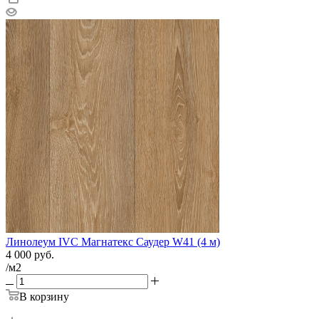
Линолеум IVC Магнатекс Саудер W41 (4 м)
4 000
руб.
/м2
В корзину