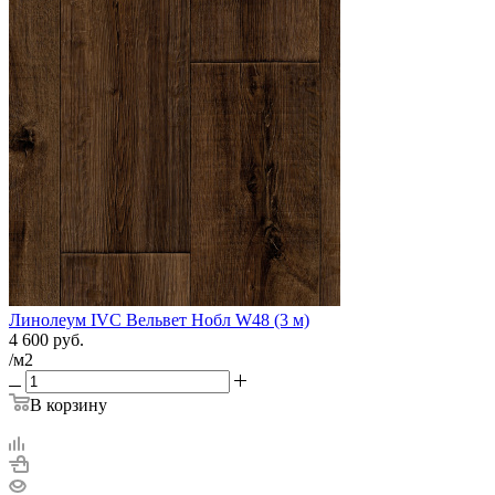
Линолеум IVC Вельвет Нобл W48 (3 м)
4 600
руб.
/м2
В корзину