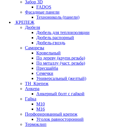
Забор 3D
FADOS
Фасадные панели
Технониколь (панели)
КРЕПЕЖ
Дюбеля
Дюбель для теплоизоляции
Дюбель распорный
Дюбель-гвоздь
Саморезы
Кровельный
По дереву (крупн.резьба)
По металлу (част. резьба)
Пресшайба
Семечки
Универсальный (желтый)
ТН_Крепеж
Анкера
Анкерный болт с гайкой
Гайка
М10
М16
Перфорированный крепеж
Уголок равносторонний
Термоклип