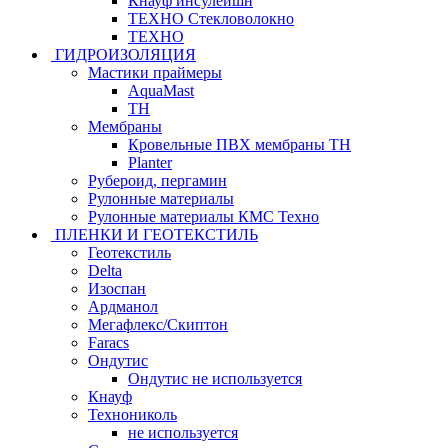
Кнауф инсулейшн
ТЕХНО Стекловолокно
ТЕХНО
ГИДРОИЗОЛЯЦИЯ
Мастики праймеры
AquaMast
ТН
Мембраны
Кровельные ПВХ мембраны ТН
Planter
Рубероид, пергамин
Рулонные материалы
Рулонные материалы КМС Техно
ПЛЕНКИ И ГЕОТЕКСТИЛЬ
Геотекстиль
Delta
Изоспан
Ардманол
Мегафлекс/Скиптон
Faracs
Ондутис
Ондутис не используется
Кнауф
Технониколь
не используется