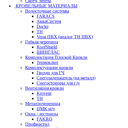
Скотч, ленты
КРОВЕЛЬНЫЕ МАТЕРИАЛЫ
Водосточные системы
FARACS
АкваСистем
Docke
ТН
Verat ПВХ (аналог ТН ПВХ)
Гибкая черепица
RoofShield
ШИНГЛАС
Комплектация Плоской Кровли
Термоклип
Комплектующие кровли
Гвозди для ГЧ
Снегозадержатель (на металл)
Снегостопоры для г/ч
Вентиляция кровли
Krovent
ТН
Металлочерепица
ЦМК м/ч
Окна / лестницы
FAKRO
Профнастил