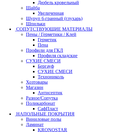
Дюбель кровельный
Шайба
Увеличенная
Шуруп 6-гранный (глухарь)
Шпильки
СОПУТСТВУЮЩИЕ МАТЕРИАЛЫ
Пены / Герметики / Клей
Герметик
Пена
Профили для ГКЛ
Профиля складские
СУХИЕ СМЕСИ
Бергауф
СУХИЕ СМЕСИ
Технониколь
Хозтовары
Магазин
Антисептик
Разное/Сопутка
Поликарбонат
СафПласт
НАПОЛЬНЫЕ ПОКРЫТИЯ
Виниловые полы
Ламинат
KRONOSTAR