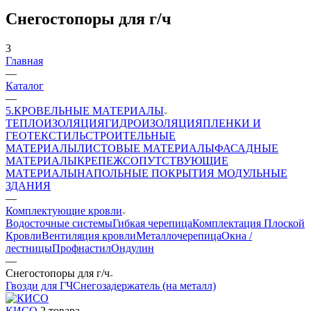
Снегостопоры для г/ч
3
Главная
—
Каталог
—
5.КРОВЕЛЬНЫЕ МАТЕРИАЛЫ
ТЕПЛОИЗОЛЯЦИЯ
ГИДРОИЗОЛЯЦИЯ
ПЛЕНКИ И
ГЕОТЕКСТИЛЬ
СТРОИТЕЛЬНЫЕ
МАТЕРИАЛЫ
ЛИСТОВЫЕ МАТЕРИАЛЫ
ФАСАДНЫЕ
МАТЕРИАЛЫ
КРЕПЕЖ
СОПУТСТВУЮЩИЕ
МАТЕРИАЛЫ
НАПОЛЬНЫЕ ПОКРЫТИЯ
МОДУЛЬНЫЕ
ЗДАНИЯ
—
Комплектующие кровли
Водосточные системы
Гибкая черепица
Комплектация Плоской
Кровли
Вентиляция кровли
Металлочерепица
Окна /
лестницы
Профнастил
Ондулин
—
Снегостопоры для г/ч
Гвозди для ГЧ
Снегозадержатель (на металл)
КИСО
2 товара