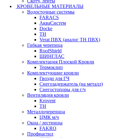
Скотч, ленты
КРОВЕЛЬНЫЕ МАТЕРИАЛЫ
Водосточные системы
FARACS
АкваСистем
Docke
ТН
Verat ПВХ (аналог ТН ПВХ)
Гибкая черепица
RoofShield
ШИНГЛАС
Комплектация Плоской Кровли
Термоклип
Комплектующие кровли
Гвозди для ГЧ
Снегозадержатель (на металл)
Снегостопоры для г/ч
Вентиляция кровли
Krovent
ТН
Металлочерепица
ЦМК м/ч
Окна / лестницы
FAKRO
Профнастил