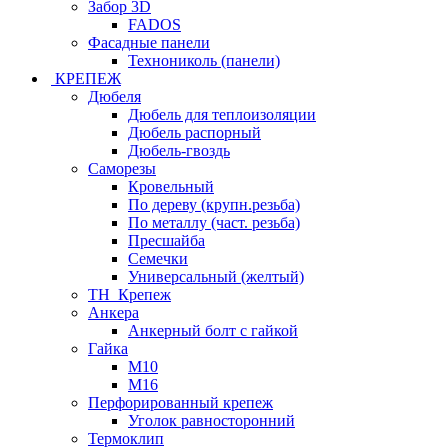
Забор 3D
FADOS
Фасадные панели
Технониколь (панели)
КРЕПЕЖ
Дюбеля
Дюбель для теплоизоляции
Дюбель распорный
Дюбель-гвоздь
Саморезы
Кровельный
По дереву (крупн.резьба)
По металлу (част. резьба)
Пресшайба
Семечки
Универсальный (желтый)
ТН_Крепеж
Анкера
Анкерный болт с гайкой
Гайка
М10
М16
Перфорированный крепеж
Уголок равносторонний
Термоклип