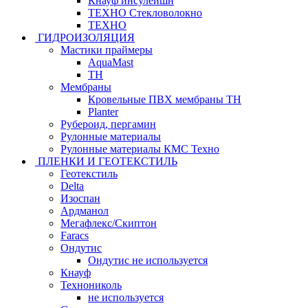
Кнауф инсулейшн
ТЕХНО Стекловолокно
ТЕХНО
ГИДРОИЗОЛЯЦИЯ
Мастики праймеры
AquaMast
ТН
Мембраны
Кровельные ПВХ мембраны ТН
Planter
Рубероид, пергамин
Рулонные материалы
Рулонные материалы КМС Техно
ПЛЕНКИ И ГЕОТЕКСТИЛЬ
Геотекстиль
Delta
Изоспан
Ардманол
Мегафлекс/Скиптон
Faracs
Ондутис
Ондутис не используется
Кнауф
Технониколь
не используется