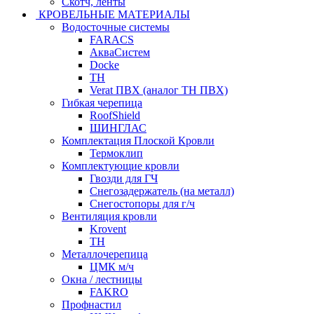
Скотч, ленты
КРОВЕЛЬНЫЕ МАТЕРИАЛЫ
Водосточные системы
FARACS
АкваСистем
Docke
ТН
Verat ПВХ (аналог ТН ПВХ)
Гибкая черепица
RoofShield
ШИНГЛАС
Комплектация Плоской Кровли
Термоклип
Комплектующие кровли
Гвозди для ГЧ
Снегозадержатель (на металл)
Снегостопоры для г/ч
Вентиляция кровли
Krovent
ТН
Металлочерепица
ЦМК м/ч
Окна / лестницы
FAKRO
Профнастил