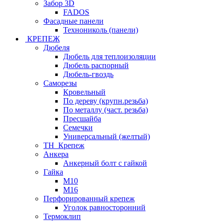
Забор 3D
FADOS
Фасадные панели
Технониколь (панели)
КРЕПЕЖ
Дюбеля
Дюбель для теплоизоляции
Дюбель распорный
Дюбель-гвоздь
Саморезы
Кровельный
По дереву (крупн.резьба)
По металлу (част. резьба)
Пресшайба
Семечки
Универсальный (желтый)
ТН_Крепеж
Анкера
Анкерный болт с гайкой
Гайка
М10
М16
Перфорированный крепеж
Уголок равносторонний
Термоклип