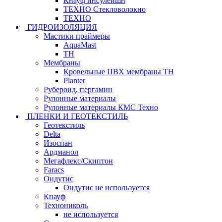
Кнауф инсулейшн
ТЕХНО Стекловолокно
ТЕХНО
ГИДРОИЗОЛЯЦИЯ
Мастики праймеры
AquaMast
ТН
Мембраны
Кровельные ПВХ мембраны ТН
Planter
Рубероид, пергамин
Рулонные материалы
Рулонные материалы КМС Техно
ПЛЕНКИ И ГЕОТЕКСТИЛЬ
Геотекстиль
Delta
Изоспан
Ардманол
Мегафлекс/Скиптон
Faracs
Ондутис
Ондутис не используется
Кнауф
Технониколь
не используется