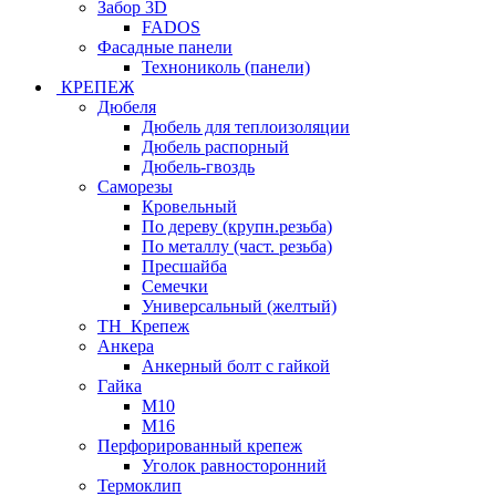
Забор 3D
FADOS
Фасадные панели
Технониколь (панели)
КРЕПЕЖ
Дюбеля
Дюбель для теплоизоляции
Дюбель распорный
Дюбель-гвоздь
Саморезы
Кровельный
По дереву (крупн.резьба)
По металлу (част. резьба)
Пресшайба
Семечки
Универсальный (желтый)
ТН_Крепеж
Анкера
Анкерный болт с гайкой
Гайка
М10
М16
Перфорированный крепеж
Уголок равносторонний
Термоклип