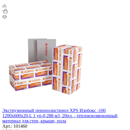
Экструзионный пенополистирол XPS Изобокс -100
1200x600x20-L 1 уп-0,288 м3, 20пл. - теплоизоляционный
материал для стен, крыши, пола
Арт.: 101460