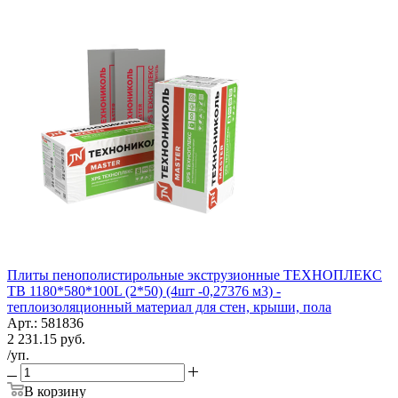
Плиты пенополистирольные экструзионные ТЕХНОПЛЕКС
TB 1180*580*100L (2*50) (4шт -0,27376 м3) -
теплоизоляционный материал для стен, крыши, пола
Арт.: 581836
2 231.15
руб.
/уп.
В корзину