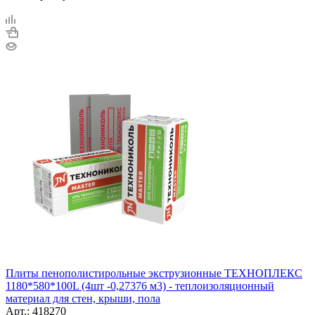
Плиты пенополистирольные экструзионные ТЕХНОПЛЕКС
1180*580*100L (4шт -0,27376 м3) - теплоизоляционный
материал для стен, крыши, пола
Арт.: 418270