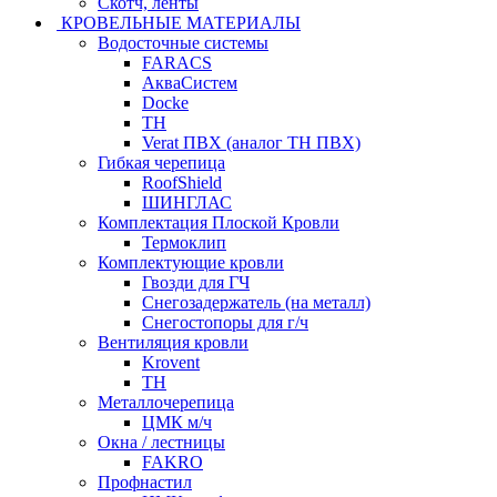
Скотч, ленты
КРОВЕЛЬНЫЕ МАТЕРИАЛЫ
Водосточные системы
FARACS
АкваСистем
Docke
ТН
Verat ПВХ (аналог ТН ПВХ)
Гибкая черепица
RoofShield
ШИНГЛАС
Комплектация Плоской Кровли
Термоклип
Комплектующие кровли
Гвозди для ГЧ
Снегозадержатель (на металл)
Снегостопоры для г/ч
Вентиляция кровли
Krovent
ТН
Металлочерепица
ЦМК м/ч
Окна / лестницы
FAKRO
Профнастил