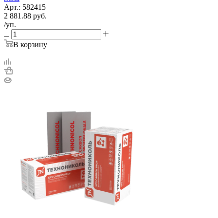
Арт.: 582415
2 881.88
руб.
/уп.
В корзину