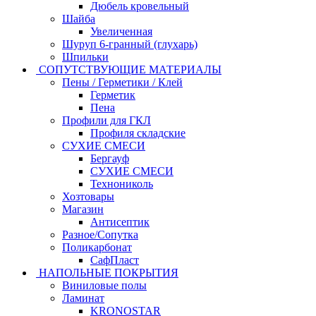
Дюбель кровельный
Шайба
Увеличенная
Шуруп 6-гранный (глухарь)
Шпильки
СОПУТСТВУЮЩИЕ МАТЕРИАЛЫ
Пены / Герметики / Клей
Герметик
Пена
Профили для ГКЛ
Профиля складские
СУХИЕ СМЕСИ
Бергауф
СУХИЕ СМЕСИ
Технониколь
Хозтовары
Магазин
Антисептик
Разное/Сопутка
Поликарбонат
СафПласт
НАПОЛЬНЫЕ ПОКРЫТИЯ
Виниловые полы
Ламинат
KRONOSTAR