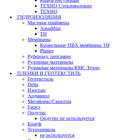
Кнауф инсулейшн
ТЕХНО Стекловолокно
ТЕХНО
ГИДРОИЗОЛЯЦИЯ
Мастики праймеры
AquaMast
ТН
Мембраны
Кровельные ПВХ мембраны ТН
Planter
Рубероид, пергамин
Рулонные материалы
Рулонные материалы КМС Техно
ПЛЕНКИ И ГЕОТЕКСТИЛЬ
Геотекстиль
Delta
Изоспан
Ардманол
Мегафлекс/Скиптон
Faracs
Ондутис
Ондутис не используется
Кнауф
Технониколь
не используется