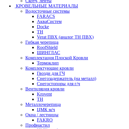
Скотч, ленты
КРОВЕЛЬНЫЕ МАТЕРИАЛЫ
Водосточные системы
FARACS
АкваСистем
Docke
ТН
Verat ПВХ (аналог ТН ПВХ)
Гибкая черепица
RoofShield
ШИНГЛАС
Комплектация Плоской Кровли
Термоклип
Комплектующие кровли
Гвозди для ГЧ
Снегозадержатель (на металл)
Снегостопоры для г/ч
Вентиляция кровли
Krovent
ТН
Металлочерепица
ЦМК м/ч
Окна / лестницы
FAKRO
Профнастил