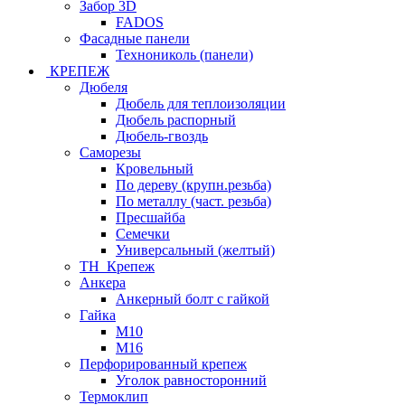
Забор 3D
FADOS
Фасадные панели
Технониколь (панели)
КРЕПЕЖ
Дюбеля
Дюбель для теплоизоляции
Дюбель распорный
Дюбель-гвоздь
Саморезы
Кровельный
По дереву (крупн.резьба)
По металлу (част. резьба)
Пресшайба
Семечки
Универсальный (желтый)
ТН_Крепеж
Анкера
Анкерный болт с гайкой
Гайка
М10
М16
Перфорированный крепеж
Уголок равносторонний
Термоклип