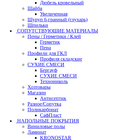
Дюбель кровельный
Шайба
Увеличенная
Шуруп 6-гранный (глухарь)
Шпильки
СОПУТСТВУЮЩИЕ МАТЕРИАЛЫ
Пены / Герметики / Клей
Герметик
Пена
Профили для ГКЛ
Профиля складские
СУХИЕ СМЕСИ
Бергауф
СУХИЕ СМЕСИ
Технониколь
Хозтовары
Магазин
Антисептик
Разное/Сопутка
Поликарбонат
СафПласт
НАПОЛЬНЫЕ ПОКРЫТИЯ
Виниловые полы
Ламинат
KRONOSTAR