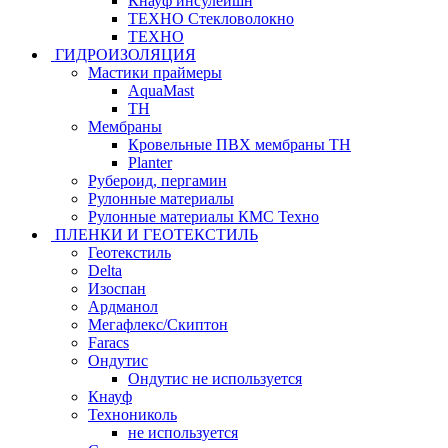
Кнауф инсулейшн
ТЕХНО Стекловолокно
ТЕХНО
ГИДРОИЗОЛЯЦИЯ
Мастики праймеры
AquaMast
ТН
Мембраны
Кровельные ПВХ мембраны ТН
Planter
Рубероид, пергамин
Рулонные материалы
Рулонные материалы КМС Техно
ПЛЕНКИ И ГЕОТЕКСТИЛЬ
Геотекстиль
Delta
Изоспан
Ардманол
Мегафлекс/Скиптон
Faracs
Ондутис
Ондутис не используется
Кнауф
Технониколь
не используется