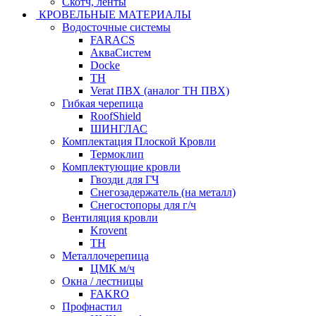
Скотч, ленты
КРОВЕЛЬНЫЕ МАТЕРИАЛЫ
Водосточные системы
FARACS
АкваСистем
Docke
ТН
Verat ПВХ (аналог ТН ПВХ)
Гибкая черепица
RoofShield
ШИНГЛАС
Комплектация Плоской Кровли
Термоклип
Комплектующие кровли
Гвозди для ГЧ
Снегозадержатель (на металл)
Снегостопоры для г/ч
Вентиляция кровли
Krovent
ТН
Металлочерепица
ЦМК м/ч
Окна / лестницы
FAKRO
Профнастил