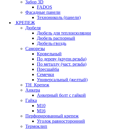
Забор 3D
FADOS
Фасадные панели
Технониколь (панели)
КРЕПЕЖ
Дюбеля
Дюбель для теплоизоляции
Дюбель распорный
Дюбель-гвоздь
Саморезы
Кровельный
По дереву (крупн.резьба)
По металлу (част. резьба)
Пресшайба
Семечки
Универсальный (желтый)
ТН_Крепеж
Анкера
Анкерный болт с гайкой
Гайка
М10
М16
Перфорированный крепеж
Уголок равносторонний
Термоклип