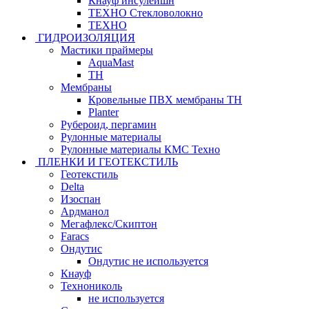
Кнауф инсулейшн
ТЕХНО Стекловолокно
ТЕХНО
ГИДРОИЗОЛЯЦИЯ
Мастики праймеры
AquaMast
ТН
Мембраны
Кровельные ПВХ мембраны ТН
Planter
Рубероид, пергамин
Рулонные материалы
Рулонные материалы КМС Техно
ПЛЕНКИ И ГЕОТЕКСТИЛЬ
Геотекстиль
Delta
Изоспан
Ардманол
Мегафлекс/Скиптон
Faracs
Ондутис
Ондутис не используется
Кнауф
Технониколь
не используется