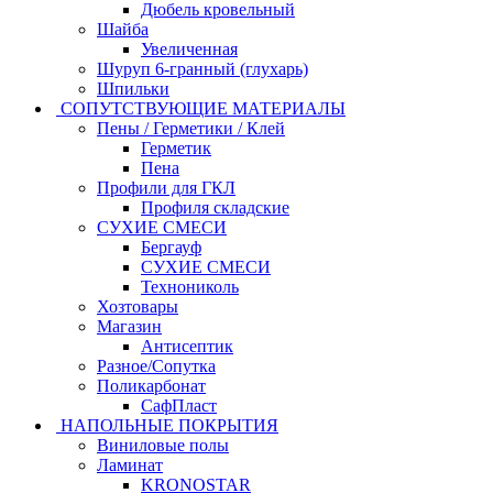
Дюбель кровельный
Шайба
Увеличенная
Шуруп 6-гранный (глухарь)
Шпильки
СОПУТСТВУЮЩИЕ МАТЕРИАЛЫ
Пены / Герметики / Клей
Герметик
Пена
Профили для ГКЛ
Профиля складские
СУХИЕ СМЕСИ
Бергауф
СУХИЕ СМЕСИ
Технониколь
Хозтовары
Магазин
Антисептик
Разное/Сопутка
Поликарбонат
СафПласт
НАПОЛЬНЫЕ ПОКРЫТИЯ
Виниловые полы
Ламинат
KRONOSTAR