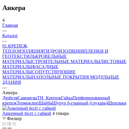
Анкера
4
Главная
—
Каталог
—
91.КРЕПЕЖ
ТЕПЛОИЗОЛЯЦИЯ
ГИДРОИЗОЛЯЦИЯ
ПЛЕНКИ И
ГЕОТЕКСТИЛЬ
КРОВЕЛЬНЫЕ
МАТЕРИАЛЫ
СТРОИТЕЛЬНЫЕ МАТЕРИАЛЫ
ЛИСТОВЫЕ
МАТЕРИАЛЫ
ФАСАДНЫЕ
МАТЕРИАЛЫ
СОПУТСТВУЮЩИЕ
МАТЕРИАЛЫ
НАПОЛЬНЫЕ ПОКРЫТИЯ
МОДУЛЬНЫЕ
ЗДАНИЯ
—
Анкера
Дюбеля
Саморезы
ТН_Крепеж
Гайка
Перфорированный
крепеж
Термоклип
Шайба
Шуруп 6-гранный (глухарь)
Шпильки
Анкерный болт с гайкой
4 товара
Фильтр