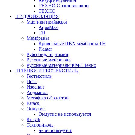
Кнауф инсулейшн
ТЕХНО Стекловолокно
ТЕХНО
ГИДРОИЗОЛЯЦИЯ
Мастики праймеры
AquaMast
ТН
Мембраны
Кровельные ПВХ мембраны ТН
Planter
Рубероид, пергамин
Рулонные материалы
Рулонные материалы КМС Техно
ПЛЕНКИ И ГЕОТЕКСТИЛЬ
Геотекстиль
Delta
Изоспан
Ардманол
Мегафлекс/Скиптон
Faracs
Ондутис
Ондутис не используется
Кнауф
Технониколь
не используется