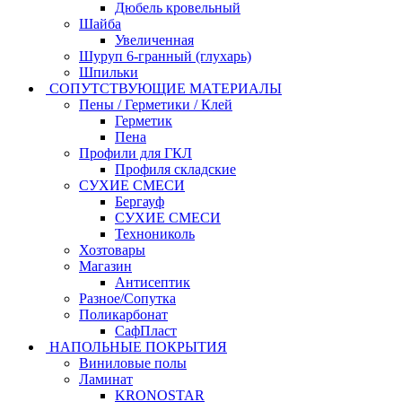
Дюбель кровельный
Шайба
Увеличенная
Шуруп 6-гранный (глухарь)
Шпильки
СОПУТСТВУЮЩИЕ МАТЕРИАЛЫ
Пены / Герметики / Клей
Герметик
Пена
Профили для ГКЛ
Профиля складские
СУХИЕ СМЕСИ
Бергауф
СУХИЕ СМЕСИ
Технониколь
Хозтовары
Магазин
Антисептик
Разное/Сопутка
Поликарбонат
СафПласт
НАПОЛЬНЫЕ ПОКРЫТИЯ
Виниловые полы
Ламинат
KRONOSTAR