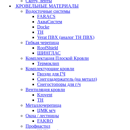
Скотч, ленты
КРОВЕЛЬНЫЕ МАТЕРИАЛЫ
Водосточные системы
FARACS
АкваСистем
Docke
ТН
Verat ПВХ (аналог ТН ПВХ)
Гибкая черепица
RoofShield
ШИНГЛАС
Комплектация Плоской Кровли
Термоклип
Комплектующие кровли
Гвозди для ГЧ
Снегозадержатель (на металл)
Снегостопоры для г/ч
Вентиляция кровли
Krovent
ТН
Металлочерепица
ЦМК м/ч
Окна / лестницы
FAKRO
Профнастил