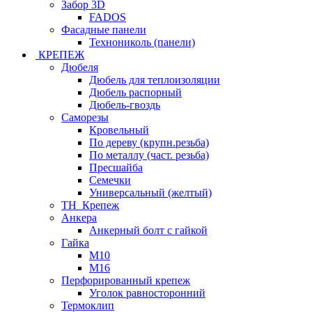
Забор 3D
FADOS
Фасадные панели
Технониколь (панели)
КРЕПЕЖ
Дюбеля
Дюбель для теплоизоляции
Дюбель распорный
Дюбель-гвоздь
Саморезы
Кровельный
По дереву (крупн.резьба)
По металлу (част. резьба)
Пресшайба
Семечки
Универсальный (желтый)
ТН_Крепеж
Анкера
Анкерный болт с гайкой
Гайка
М10
М16
Перфорированный крепеж
Уголок равносторонний
Термоклип