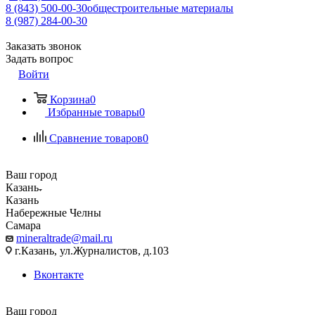
8 (843) 500-00-30
общестроительные материалы
8 (987) 284-00-30
Заказать звонок
Задать вопрос
Войти
Корзина
0
Избранные товары
0
Сравнение товаров
0
Ваш город
Казань
Казань
Набережные Челны
Самара
mineraltrade@mail.ru
г.Казань, ул.Журналистов, д.103
Вконтакте
Ваш город