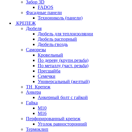
Забор 3D
FADOS
Фасадные панели
Технониколь (панели)
КРЕПЕЖ
Дюбеля
Дюбель для теплоизоляции
Дюбель распорный
Дюбель-гвоздь
Саморезы
Кровельный
По дереву (крупн.резьба)
По металлу (част. резьба)
Пресшайба
Семечки
Универсальный (желтый)
ТН_Крепеж
Анкера
Анкерный болт с гайкой
Гайка
М10
М16
Перфорированный крепеж
Уголок равносторонний
Термоклип