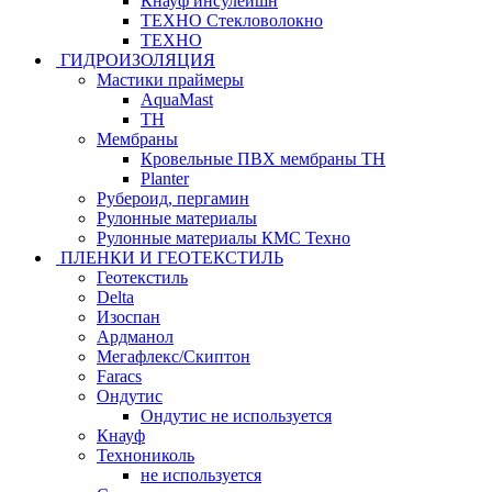
Кнауф инсулейшн
ТЕХНО Стекловолокно
ТЕХНО
ГИДРОИЗОЛЯЦИЯ
Мастики праймеры
AquaMast
ТН
Мембраны
Кровельные ПВХ мембраны ТН
Planter
Рубероид, пергамин
Рулонные материалы
Рулонные материалы КМС Техно
ПЛЕНКИ И ГЕОТЕКСТИЛЬ
Геотекстиль
Delta
Изоспан
Ардманол
Мегафлекс/Скиптон
Faracs
Ондутис
Ондутис не используется
Кнауф
Технониколь
не используется