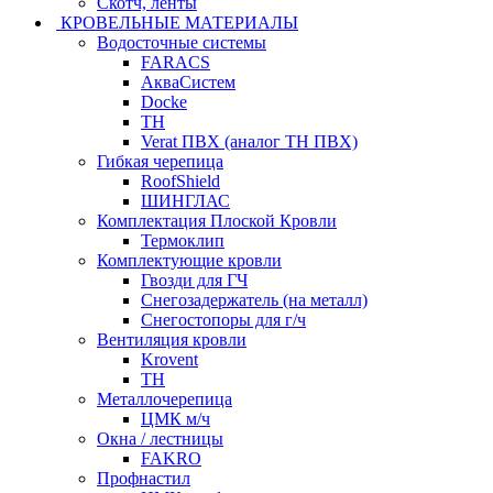
Скотч, ленты
КРОВЕЛЬНЫЕ МАТЕРИАЛЫ
Водосточные системы
FARACS
АкваСистем
Docke
ТН
Verat ПВХ (аналог ТН ПВХ)
Гибкая черепица
RoofShield
ШИНГЛАС
Комплектация Плоской Кровли
Термоклип
Комплектующие кровли
Гвозди для ГЧ
Снегозадержатель (на металл)
Снегостопоры для г/ч
Вентиляция кровли
Krovent
ТН
Металлочерепица
ЦМК м/ч
Окна / лестницы
FAKRO
Профнастил