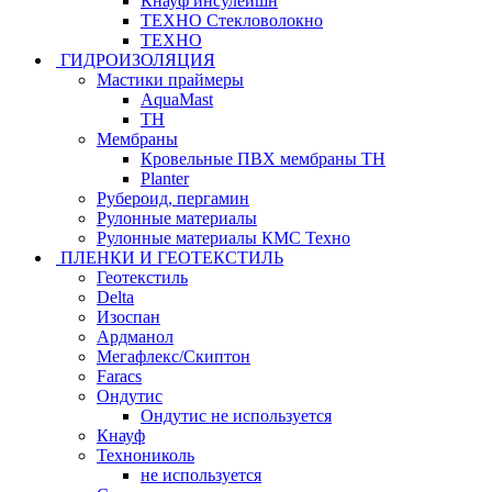
Кнауф инсулейшн
ТЕХНО Стекловолокно
ТЕХНО
ГИДРОИЗОЛЯЦИЯ
Мастики праймеры
AquaMast
ТН
Мембраны
Кровельные ПВХ мембраны ТН
Planter
Рубероид, пергамин
Рулонные материалы
Рулонные материалы КМС Техно
ПЛЕНКИ И ГЕОТЕКСТИЛЬ
Геотекстиль
Delta
Изоспан
Ардманол
Мегафлекс/Скиптон
Faracs
Ондутис
Ондутис не используется
Кнауф
Технониколь
не используется