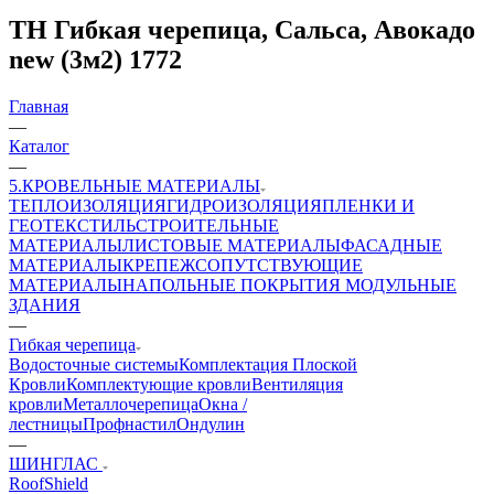
ТН Гибкая черепица, Сальса, Авокадо
new (3м2) 1772
Главная
—
Каталог
—
5.КРОВЕЛЬНЫЕ МАТЕРИАЛЫ
ТЕПЛОИЗОЛЯЦИЯ
ГИДРОИЗОЛЯЦИЯ
ПЛЕНКИ И
ГЕОТЕКСТИЛЬ
СТРОИТЕЛЬНЫЕ
МАТЕРИАЛЫ
ЛИСТОВЫЕ МАТЕРИАЛЫ
ФАСАДНЫЕ
МАТЕРИАЛЫ
КРЕПЕЖ
СОПУТСТВУЮЩИЕ
МАТЕРИАЛЫ
НАПОЛЬНЫЕ ПОКРЫТИЯ
МОДУЛЬНЫЕ
ЗДАНИЯ
—
Гибкая черепица
Водосточные системы
Комплектация Плоской
Кровли
Комплектующие кровли
Вентиляция
кровли
Металлочерепица
Окна /
лестницы
Профнастил
Ондулин
—
ШИНГЛАС
RoofShield