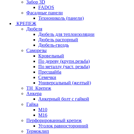
Забор 3D
FADOS
Фасадные панели
Технониколь (панели)
КРЕПЕЖ
Дюбеля
Дюбель для теплоизоляции
Дюбель распорный
Дюбель-гвоздь
Саморезы
Кровельный
По дереву (крупн.резьба)
По металлу (част. резьба)
Пресшайба
Семечки
Универсальный (желтый)
ТН_Крепеж
Анкера
Анкерный болт с гайкой
Гайка
М10
М16
Перфорированный крепеж
Уголок равносторонний
Термоклип