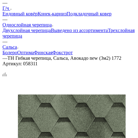
—
Г/ч
Ендовный ковёр
Конек-карниз
Подкладочный ковер
—
Однослойная черепица
Двухслойная черепица
Выведено из ассортимента
Трехслойная
черепица
—
Сальса
Болеро
Оптима
Финская
Фокстрот
—
ТН Гибкая черепица, Сальса, Авокадо new (3м2) 1772
Артикул:
058311