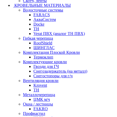
Скотч, ленты
КРОВЕЛЬНЫЕ МАТЕРИАЛЫ
Водосточные системы
FARACS
АкваСистем
Docke
ТН
Verat ПВХ (аналог ТН ПВХ)
Гибкая черепица
RoofShield
ШИНГЛАС
Комплектация Плоской Кровли
Термоклип
Комплектующие кровли
Гвозди для ГЧ
Снегозадержатель (на металл)
Снегостопоры для г/ч
Вентиляция кровли
Krovent
ТН
Металлочерепица
ЦМК м/ч
Окна / лестницы
FAKRO
Профнастил