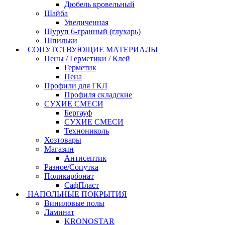
Дюбель кровельный
Шайба
Увеличенная
Шуруп 6-гранный (глухарь)
Шпильки
СОПУТСТВУЮЩИЕ МАТЕРИАЛЫ
Пены / Герметики / Клей
Герметик
Пена
Профили для ГКЛ
Профиля складские
СУХИЕ СМЕСИ
Бергауф
СУХИЕ СМЕСИ
Технониколь
Хозтовары
Магазин
Антисептик
Разное/Сопутка
Поликарбонат
СафПласт
НАПОЛЬНЫЕ ПОКРЫТИЯ
Виниловые полы
Ламинат
KRONOSTAR