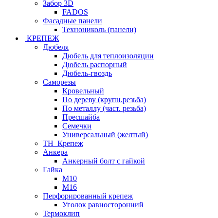
Забор 3D
FADOS
Фасадные панели
Технониколь (панели)
КРЕПЕЖ
Дюбеля
Дюбель для теплоизоляции
Дюбель распорный
Дюбель-гвоздь
Саморезы
Кровельный
По дереву (крупн.резьба)
По металлу (част. резьба)
Пресшайба
Семечки
Универсальный (желтый)
ТН_Крепеж
Анкера
Анкерный болт с гайкой
Гайка
М10
М16
Перфорированный крепеж
Уголок равносторонний
Термоклип