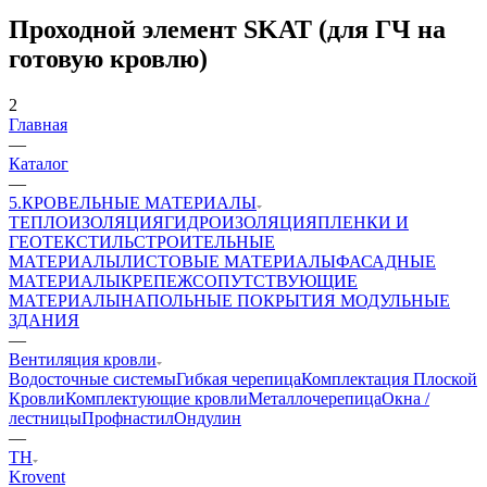
Проходной элемент SKAT (для ГЧ на
готовую кровлю)
2
Главная
—
Каталог
—
5.КРОВЕЛЬНЫЕ МАТЕРИАЛЫ
ТЕПЛОИЗОЛЯЦИЯ
ГИДРОИЗОЛЯЦИЯ
ПЛЕНКИ И
ГЕОТЕКСТИЛЬ
СТРОИТЕЛЬНЫЕ
МАТЕРИАЛЫ
ЛИСТОВЫЕ МАТЕРИАЛЫ
ФАСАДНЫЕ
МАТЕРИАЛЫ
КРЕПЕЖ
СОПУТСТВУЮЩИЕ
МАТЕРИАЛЫ
НАПОЛЬНЫЕ ПОКРЫТИЯ
МОДУЛЬНЫЕ
ЗДАНИЯ
—
Вентиляция кровли
Водосточные системы
Гибкая черепица
Комплектация Плоской
Кровли
Комплектующие кровли
Металлочерепица
Окна /
лестницы
Профнастил
Ондулин
—
ТН
Krovent