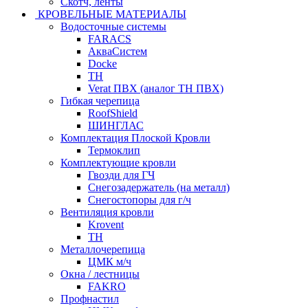
Скотч, ленты
КРОВЕЛЬНЫЕ МАТЕРИАЛЫ
Водосточные системы
FARACS
АкваСистем
Docke
ТН
Verat ПВХ (аналог ТН ПВХ)
Гибкая черепица
RoofShield
ШИНГЛАС
Комплектация Плоской Кровли
Термоклип
Комплектующие кровли
Гвозди для ГЧ
Снегозадержатель (на металл)
Снегостопоры для г/ч
Вентиляция кровли
Krovent
ТН
Металлочерепица
ЦМК м/ч
Окна / лестницы
FAKRO
Профнастил