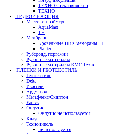
Кнауф инсулейшн
ТЕХНО Стекловолокно
ТЕХНО
ГИДРОИЗОЛЯЦИЯ
Мастики праймеры
AquaMast
ТН
Мембраны
Кровельные ПВХ мембраны ТН
Planter
Рубероид, пергамин
Рулонные материалы
Рулонные материалы КМС Техно
ПЛЕНКИ И ГЕОТЕКСТИЛЬ
Геотекстиль
Delta
Изоспан
Ардманол
Мегафлекс/Скиптон
Faracs
Ондутис
Ондутис не используется
Кнауф
Технониколь
не используется