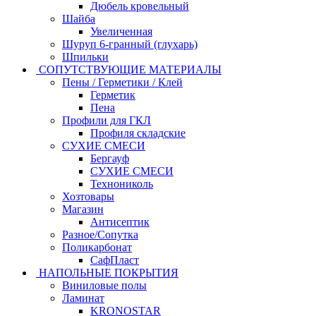
Дюбель кровельный
Шайба
Увеличенная
Шуруп 6-гранный (глухарь)
Шпильки
СОПУТСТВУЮЩИЕ МАТЕРИАЛЫ
Пены / Герметики / Клей
Герметик
Пена
Профили для ГКЛ
Профиля складские
СУХИЕ СМЕСИ
Бергауф
СУХИЕ СМЕСИ
Технониколь
Хозтовары
Магазин
Антисептик
Разное/Сопутка
Поликарбонат
СафПласт
НАПОЛЬНЫЕ ПОКРЫТИЯ
Виниловые полы
Ламинат
KRONOSTAR