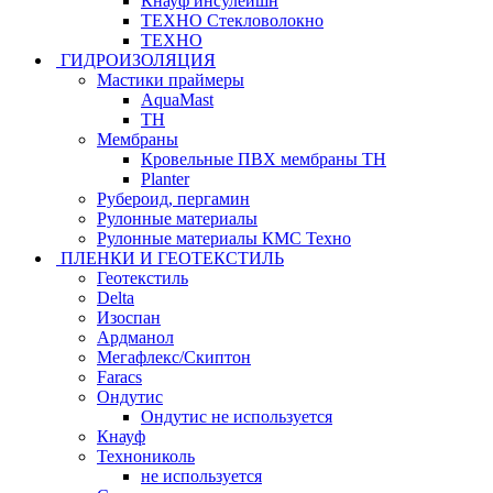
Кнауф инсулейшн
ТЕХНО Стекловолокно
ТЕХНО
ГИДРОИЗОЛЯЦИЯ
Мастики праймеры
AquaMast
ТН
Мембраны
Кровельные ПВХ мембраны ТН
Planter
Рубероид, пергамин
Рулонные материалы
Рулонные материалы КМС Техно
ПЛЕНКИ И ГЕОТЕКСТИЛЬ
Геотекстиль
Delta
Изоспан
Ардманол
Мегафлекс/Скиптон
Faracs
Ондутис
Ондутис не используется
Кнауф
Технониколь
не используется