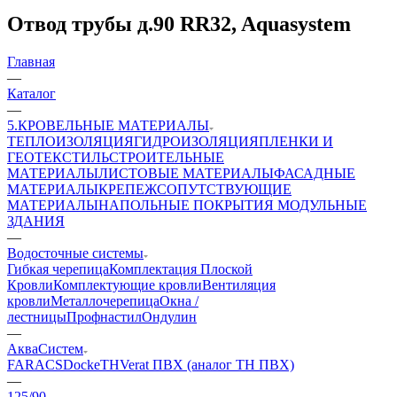
Отвод трубы д.90 RR32, Aquasystem
Главная
—
Каталог
—
5.КРОВЕЛЬНЫЕ МАТЕРИАЛЫ
ТЕПЛОИЗОЛЯЦИЯ
ГИДРОИЗОЛЯЦИЯ
ПЛЕНКИ И
ГЕОТЕКСТИЛЬ
СТРОИТЕЛЬНЫЕ
МАТЕРИАЛЫ
ЛИСТОВЫЕ МАТЕРИАЛЫ
ФАСАДНЫЕ
МАТЕРИАЛЫ
КРЕПЕЖ
СОПУТСТВУЮЩИЕ
МАТЕРИАЛЫ
НАПОЛЬНЫЕ ПОКРЫТИЯ
МОДУЛЬНЫЕ
ЗДАНИЯ
—
Водосточные системы
Гибкая черепица
Комплектация Плоской
Кровли
Комплектующие кровли
Вентиляция
кровли
Металлочерепица
Окна /
лестницы
Профнастил
Ондулин
—
АкваСистем
FARACS
Docke
ТН
Verat ПВХ (аналог ТН ПВХ)
—
125/90