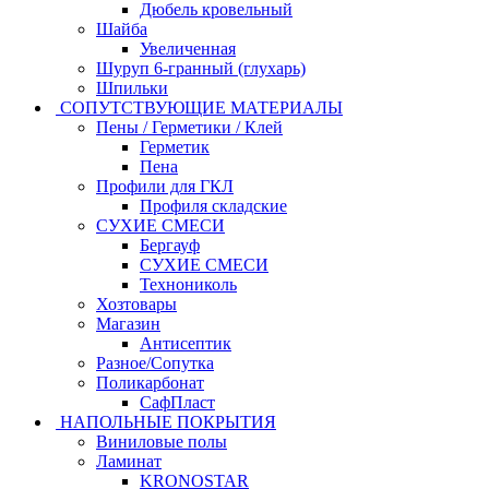
Дюбель кровельный
Шайба
Увеличенная
Шуруп 6-гранный (глухарь)
Шпильки
СОПУТСТВУЮЩИЕ МАТЕРИАЛЫ
Пены / Герметики / Клей
Герметик
Пена
Профили для ГКЛ
Профиля складские
СУХИЕ СМЕСИ
Бергауф
СУХИЕ СМЕСИ
Технониколь
Хозтовары
Магазин
Антисептик
Разное/Сопутка
Поликарбонат
СафПласт
НАПОЛЬНЫЕ ПОКРЫТИЯ
Виниловые полы
Ламинат
KRONOSTAR