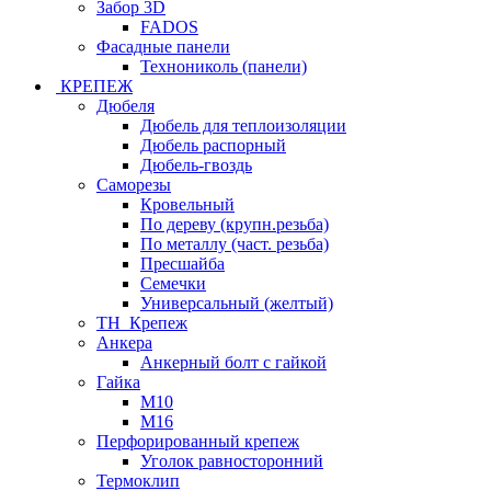
Забор 3D
FADOS
Фасадные панели
Технониколь (панели)
КРЕПЕЖ
Дюбеля
Дюбель для теплоизоляции
Дюбель распорный
Дюбель-гвоздь
Саморезы
Кровельный
По дереву (крупн.резьба)
По металлу (част. резьба)
Пресшайба
Семечки
Универсальный (желтый)
ТН_Крепеж
Анкера
Анкерный болт с гайкой
Гайка
М10
М16
Перфорированный крепеж
Уголок равносторонний
Термоклип