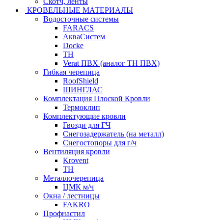
Скотч, ленты
КРОВЕЛЬНЫЕ МАТЕРИАЛЫ
Водосточные системы
FARACS
АкваСистем
Docke
ТН
Verat ПВХ (аналог ТН ПВХ)
Гибкая черепица
RoofShield
ШИНГЛАС
Комплектация Плоской Кровли
Термоклип
Комплектующие кровли
Гвозди для ГЧ
Снегозадержатель (на металл)
Снегостопоры для г/ч
Вентиляция кровли
Krovent
ТН
Металлочерепица
ЦМК м/ч
Окна / лестницы
FAKRO
Профнастил