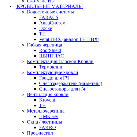
Скотч, ленты
КРОВЕЛЬНЫЕ МАТЕРИАЛЫ
Водосточные системы
FARACS
АкваСистем
Docke
ТН
Verat ПВХ (аналог ТН ПВХ)
Гибкая черепица
RoofShield
ШИНГЛАС
Комплектация Плоской Кровли
Термоклип
Комплектующие кровли
Гвозди для ГЧ
Снегозадержатель (на металл)
Снегостопоры для г/ч
Вентиляция кровли
Krovent
ТН
Металлочерепица
ЦМК м/ч
Окна / лестницы
FAKRO
Профнастил