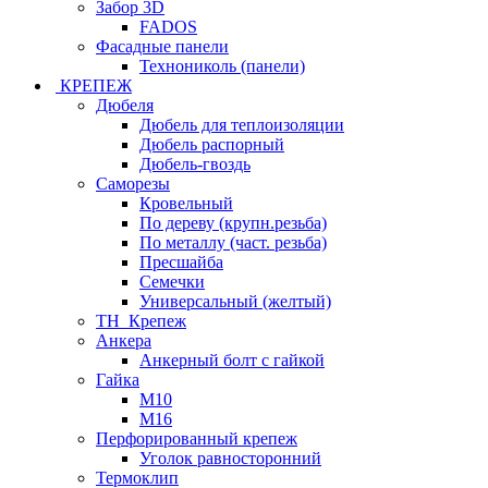
Забор 3D
FADOS
Фасадные панели
Технониколь (панели)
КРЕПЕЖ
Дюбеля
Дюбель для теплоизоляции
Дюбель распорный
Дюбель-гвоздь
Саморезы
Кровельный
По дереву (крупн.резьба)
По металлу (част. резьба)
Пресшайба
Семечки
Универсальный (желтый)
ТН_Крепеж
Анкера
Анкерный болт с гайкой
Гайка
М10
М16
Перфорированный крепеж
Уголок равносторонний
Термоклип