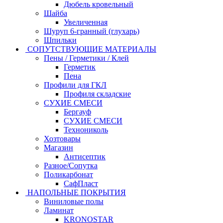
Дюбель кровельный
Шайба
Увеличенная
Шуруп 6-гранный (глухарь)
Шпильки
СОПУТСТВУЮЩИЕ МАТЕРИАЛЫ
Пены / Герметики / Клей
Герметик
Пена
Профили для ГКЛ
Профиля складские
СУХИЕ СМЕСИ
Бергауф
СУХИЕ СМЕСИ
Технониколь
Хозтовары
Магазин
Антисептик
Разное/Сопутка
Поликарбонат
СафПласт
НАПОЛЬНЫЕ ПОКРЫТИЯ
Виниловые полы
Ламинат
KRONOSTAR