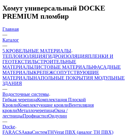
Хомут универсальный DOCKE
PREMIUM пломбир
Главная
—
Каталог
—
5.КРОВЕЛЬНЫЕ МАТЕРИАЛЫ
ТЕПЛОИЗОЛЯЦИЯ
ГИДРОИЗОЛЯЦИЯ
ПЛЕНКИ И
ГЕОТЕКСТИЛЬ
СТРОИТЕЛЬНЫЕ
МАТЕРИАЛЫ
ЛИСТОВЫЕ МАТЕРИАЛЫ
ФАСАДНЫЕ
МАТЕРИАЛЫ
КРЕПЕЖ
СОПУТСТВУЮЩИЕ
МАТЕРИАЛЫ
НАПОЛЬНЫЕ ПОКРЫТИЯ
МОДУЛЬНЫЕ
ЗДАНИЯ
—
Водосточные системы
Гибкая черепица
Комплектация Плоской
Кровли
Комплектующие кровли
Вентиляция
кровли
Металлочерепица
Окна /
лестницы
Профнастил
Ондулин
—
Docke
FARACS
АкваСистем
ТН
Verat ПВХ (аналог ТН ПВХ)