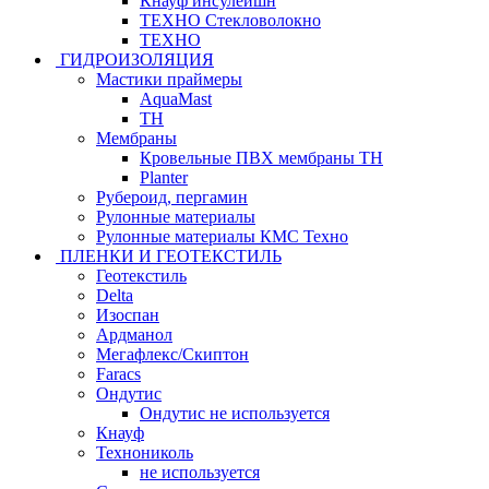
Кнауф инсулейшн
ТЕХНО Стекловолокно
ТЕХНО
ГИДРОИЗОЛЯЦИЯ
Мастики праймеры
AquaMast
ТН
Мембраны
Кровельные ПВХ мембраны ТН
Planter
Рубероид, пергамин
Рулонные материалы
Рулонные материалы КМС Техно
ПЛЕНКИ И ГЕОТЕКСТИЛЬ
Геотекстиль
Delta
Изоспан
Ардманол
Мегафлекс/Скиптон
Faracs
Ондутис
Ондутис не используется
Кнауф
Технониколь
не используется