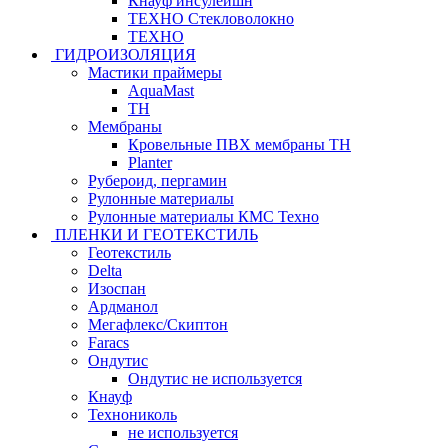
Кнауф инсулейшн
ТЕХНО Стекловолокно
ТЕХНО
ГИДРОИЗОЛЯЦИЯ
Мастики праймеры
AquaMast
ТН
Мембраны
Кровельные ПВХ мембраны ТН
Planter
Рубероид, пергамин
Рулонные материалы
Рулонные материалы КМС Техно
ПЛЕНКИ И ГЕОТЕКСТИЛЬ
Геотекстиль
Delta
Изоспан
Ардманол
Мегафлекс/Скиптон
Faracs
Ондутис
Ондутис не используется
Кнауф
Технониколь
не используется