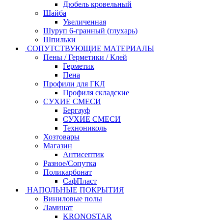
Дюбель кровельный
Шайба
Увеличенная
Шуруп 6-гранный (глухарь)
Шпильки
СОПУТСТВУЮЩИЕ МАТЕРИАЛЫ
Пены / Герметики / Клей
Герметик
Пена
Профили для ГКЛ
Профиля складские
СУХИЕ СМЕСИ
Бергауф
СУХИЕ СМЕСИ
Технониколь
Хозтовары
Магазин
Антисептик
Разное/Сопутка
Поликарбонат
СафПласт
НАПОЛЬНЫЕ ПОКРЫТИЯ
Виниловые полы
Ламинат
KRONOSTAR