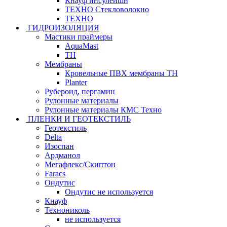
Кнауф инсулейшн
ТЕХНО Стекловолокно
ТЕХНО
ГИДРОИЗОЛЯЦИЯ
Мастики праймеры
AquaMast
ТН
Мембраны
Кровельные ПВХ мембраны ТН
Planter
Рубероид, пергамин
Рулонные материалы
Рулонные материалы КМС Техно
ПЛЕНКИ И ГЕОТЕКСТИЛЬ
Геотекстиль
Delta
Изоспан
Ардманол
Мегафлекс/Скиптон
Faracs
Ондутис
Ондутис не используется
Кнауф
Технониколь
не используется