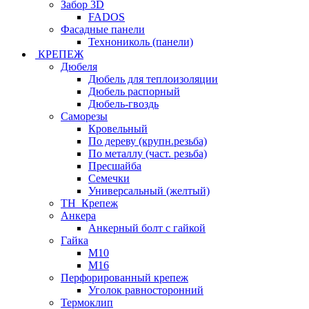
Забор 3D
FADOS
Фасадные панели
Технониколь (панели)
КРЕПЕЖ
Дюбеля
Дюбель для теплоизоляции
Дюбель распорный
Дюбель-гвоздь
Саморезы
Кровельный
По дереву (крупн.резьба)
По металлу (част. резьба)
Пресшайба
Семечки
Универсальный (желтый)
ТН_Крепеж
Анкера
Анкерный болт с гайкой
Гайка
М10
М16
Перфорированный крепеж
Уголок равносторонний
Термоклип