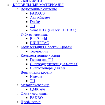
Скотч, ленты
КРОВЕЛЬНЫЕ МАТЕРИАЛЫ
Водосточные системы
FARACS
АкваСистем
Docke
ТН
Verat ПВХ (аналог ТН ПВХ)
Гибкая черепица
RoofShield
ШИНГЛАС
Комплектация Плоской Кровли
Термоклип
Комплектующие кровли
Гвозди для ГЧ
Снегозадержатель (на металл)
Снегостопоры для г/ч
Вентиляция кровли
Krovent
ТН
Металлочерепица
ЦМК м/ч
Окна / лестницы
FAKRO
Профнастил