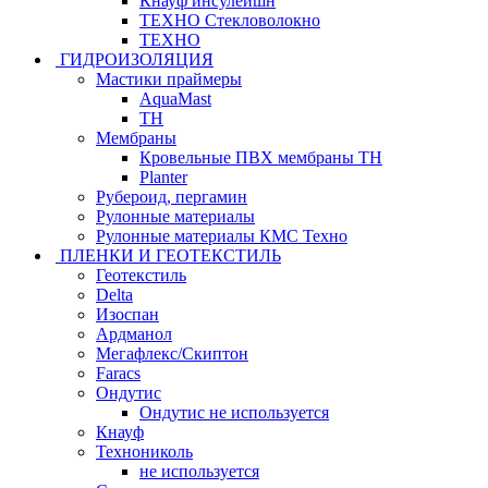
Кнауф инсулейшн
ТЕХНО Стекловолокно
ТЕХНО
ГИДРОИЗОЛЯЦИЯ
Мастики праймеры
AquaMast
ТН
Мембраны
Кровельные ПВХ мембраны ТН
Planter
Рубероид, пергамин
Рулонные материалы
Рулонные материалы КМС Техно
ПЛЕНКИ И ГЕОТЕКСТИЛЬ
Геотекстиль
Delta
Изоспан
Ардманол
Мегафлекс/Скиптон
Faracs
Ондутис
Ондутис не используется
Кнауф
Технониколь
не используется