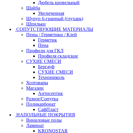
Дюбель кровельный
Шайба
Увеличенная
Шуруп 6-гранный (глухарь)
Шпильки
СОПУТСТВУЮЩИЕ МАТЕРИАЛЫ
Пены / Герметики / Клей
Герметик
Пена
Профили для ГКЛ
Профиля складские
СУХИЕ СМЕСИ
Бергауф
СУХИЕ СМЕСИ
Технониколь
Хозтовары
Магазин
Антисептик
Разное/Сопутка
Поликарбонат
СафПласт
НАПОЛЬНЫЕ ПОКРЫТИЯ
Виниловые полы
Ламинат
KRONOSTAR