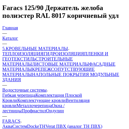
Faracs 125/90 Держатель желоба
полиэстер RAL 8017 коричневый удл
Главная
—
Каталог
—
5.КРОВЕЛЬНЫЕ МАТЕРИАЛЫ
ТЕПЛОИЗОЛЯЦИЯ
ГИДРОИЗОЛЯЦИЯ
ПЛЕНКИ И
ГЕОТЕКСТИЛЬ
СТРОИТЕЛЬНЫЕ
МАТЕРИАЛЫ
ЛИСТОВЫЕ МАТЕРИАЛЫ
ФАСАДНЫЕ
МАТЕРИАЛЫ
КРЕПЕЖ
СОПУТСТВУЮЩИЕ
МАТЕРИАЛЫ
НАПОЛЬНЫЕ ПОКРЫТИЯ
МОДУЛЬНЫЕ
ЗДАНИЯ
—
Водосточные системы
Гибкая черепица
Комплектация Плоской
Кровли
Комплектующие кровли
Вентиляция
кровли
Металлочерепица
Окна /
лестницы
Профнастил
Ондулин
—
FARACS
АкваСистем
Docke
ТН
Verat ПВХ (аналог ТН ПВХ)