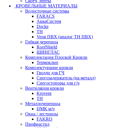
Скотч, ленты
КРОВЕЛЬНЫЕ МАТЕРИАЛЫ
Водосточные системы
FARACS
АкваСистем
Docke
ТН
Verat ПВХ (аналог ТН ПВХ)
Гибкая черепица
RoofShield
ШИНГЛАС
Комплектация Плоской Кровли
Термоклип
Комплектующие кровли
Гвозди для ГЧ
Снегозадержатель (на металл)
Снегостопоры для г/ч
Вентиляция кровли
Krovent
ТН
Металлочерепица
ЦМК м/ч
Окна / лестницы
FAKRO
Профнастил