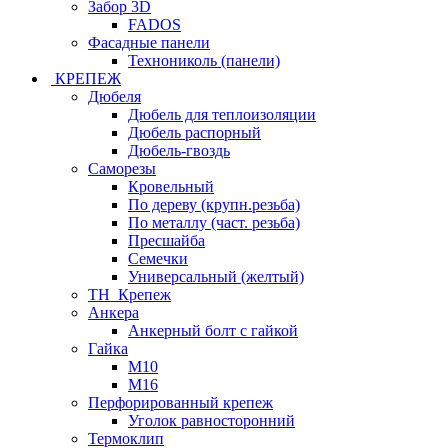
Забор 3D
FADOS
Фасадные панели
Технониколь (панели)
КРЕПЕЖ
Дюбеля
Дюбель для теплоизоляции
Дюбель распорный
Дюбель-гвоздь
Саморезы
Кровельный
По дереву (крупн.резьба)
По металлу (част. резьба)
Пресшайба
Семечки
Универсальный (желтый)
ТН_Крепеж
Анкера
Анкерный болт с гайкой
Гайка
М10
М16
Перфорированный крепеж
Уголок равносторонний
Термоклип