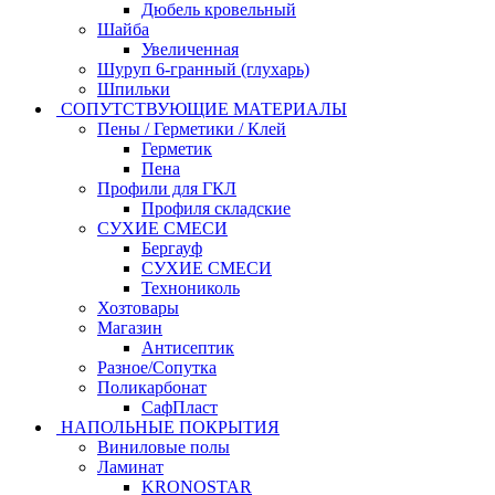
Дюбель кровельный
Шайба
Увеличенная
Шуруп 6-гранный (глухарь)
Шпильки
СОПУТСТВУЮЩИЕ МАТЕРИАЛЫ
Пены / Герметики / Клей
Герметик
Пена
Профили для ГКЛ
Профиля складские
СУХИЕ СМЕСИ
Бергауф
СУХИЕ СМЕСИ
Технониколь
Хозтовары
Магазин
Антисептик
Разное/Сопутка
Поликарбонат
СафПласт
НАПОЛЬНЫЕ ПОКРЫТИЯ
Виниловые полы
Ламинат
KRONOSTAR