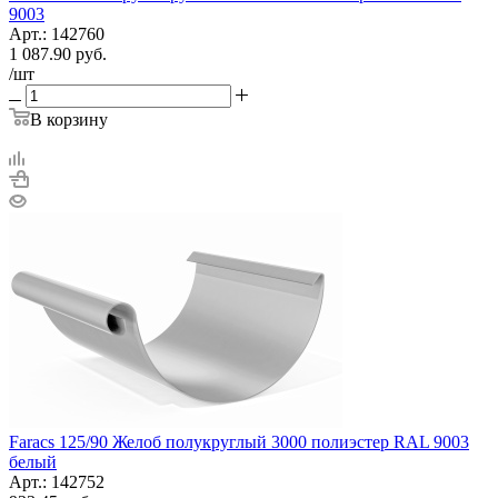
9003
Арт.: 142760
1 087.90
руб.
/шт
В корзину
Faracs 125/90 Желоб полукруглый 3000 полиэстер RAL 9003
белый
Арт.: 142752