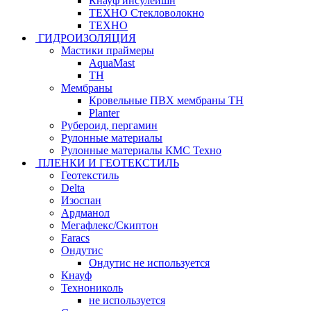
Кнауф инсулейшн
ТЕХНО Стекловолокно
ТЕХНО
ГИДРОИЗОЛЯЦИЯ
Мастики праймеры
AquaMast
ТН
Мембраны
Кровельные ПВХ мембраны ТН
Planter
Рубероид, пергамин
Рулонные материалы
Рулонные материалы КМС Техно
ПЛЕНКИ И ГЕОТЕКСТИЛЬ
Геотекстиль
Delta
Изоспан
Ардманол
Мегафлекс/Скиптон
Faracs
Ондутис
Ондутис не используется
Кнауф
Технониколь
не используется