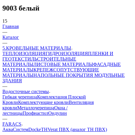
9003 белый
15
Главная
—
Каталог
—
5.КРОВЕЛЬНЫЕ МАТЕРИАЛЫ
ТЕПЛОИЗОЛЯЦИЯ
ГИДРОИЗОЛЯЦИЯ
ПЛЕНКИ И
ГЕОТЕКСТИЛЬ
СТРОИТЕЛЬНЫЕ
МАТЕРИАЛЫ
ЛИСТОВЫЕ МАТЕРИАЛЫ
ФАСАДНЫЕ
МАТЕРИАЛЫ
КРЕПЕЖ
СОПУТСТВУЮЩИЕ
МАТЕРИАЛЫ
НАПОЛЬНЫЕ ПОКРЫТИЯ
МОДУЛЬНЫЕ
ЗДАНИЯ
—
Водосточные системы
Гибкая черепица
Комплектация Плоской
Кровли
Комплектующие кровли
Вентиляция
кровли
Металлочерепица
Окна /
лестницы
Профнастил
Ондулин
—
FARACS
АкваСистем
Docke
ТН
Verat ПВХ (аналог ТН ПВХ)
—