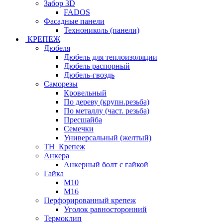
Забор 3D
FADOS
Фасадные панели
Технониколь (панели)
КРЕПЕЖ
Дюбеля
Дюбель для теплоизоляции
Дюбель распорный
Дюбель-гвоздь
Саморезы
Кровельный
По дереву (крупн.резьба)
По металлу (част. резьба)
Пресшайба
Семечки
Универсальный (желтый)
ТН_Крепеж
Анкера
Анкерный болт с гайкой
Гайка
М10
М16
Перфорированный крепеж
Уголок равносторонний
Термоклип