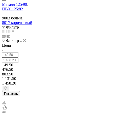
Металл 125/90
ПВХ 125/82
—
9003 белый
8017 коричневый
Фильтр
Фильтр
Цена
149.50
476.50
803.50
1 131.50
1 458.20
Показать