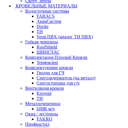
Скотч, ленты
КРОВЕЛЬНЫЕ МАТЕРИАЛЫ
Водосточные системы
FARACS
АкваСистем
Docke
ТН
Verat ПВХ (аналог ТН ПВХ)
Гибкая черепица
RoofShield
ШИНГЛАС
Комплектация Плоской Кровли
Термоклип
Комплектующие кровли
Гвозди для ГЧ
Снегозадержатель (на металл)
Снегостопоры для г/ч
Вентиляция кровли
Krovent
ТН
Металлочерепица
ЦМК м/ч
Окна / лестницы
FAKRO
Профнастил