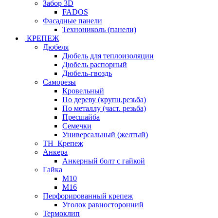
Забор 3D
FADOS
Фасадные панели
Технониколь (панели)
КРЕПЕЖ
Дюбеля
Дюбель для теплоизоляции
Дюбель распорный
Дюбель-гвоздь
Саморезы
Кровельный
По дереву (крупн.резьба)
По металлу (част. резьба)
Пресшайба
Семечки
Универсальный (желтый)
ТН_Крепеж
Анкера
Анкерный болт с гайкой
Гайка
М10
М16
Перфорированный крепеж
Уголок равносторонний
Термоклип