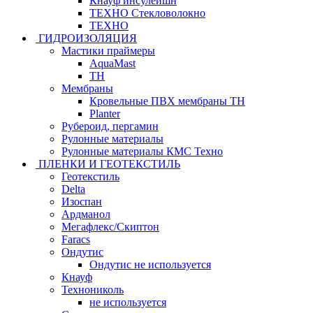
Кнауф инсулейшн
ТЕХНО Стекловолокно
ТЕХНО
ГИДРОИЗОЛЯЦИЯ
Мастики праймеры
AquaMast
ТН
Мембраны
Кровельные ПВХ мембраны ТН
Planter
Рубероид, пергамин
Рулонные материалы
Рулонные материалы КМС Техно
ПЛЕНКИ И ГЕОТЕКСТИЛЬ
Геотекстиль
Delta
Изоспан
Ардманол
Мегафлекс/Скиптон
Faracs
Ондутис
Ондутис не используется
Кнауф
Технониколь
не используется