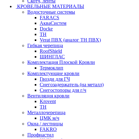
Скотч, ленты
КРОВЕЛЬНЫЕ МАТЕРИАЛЫ
Водосточные системы
FARACS
АкваСистем
Docke
ТН
Verat ПВХ (аналог ТН ПВХ)
Гибкая черепица
RoofShield
ШИНГЛАС
Комплектация Плоской Кровли
Термоклип
Комплектующие кровли
Гвозди для ГЧ
Снегозадержатель (на металл)
Снегостопоры для г/ч
Вентиляция кровли
Krovent
ТН
Металлочерепица
ЦМК м/ч
Окна / лестницы
FAKRO
Профнастил