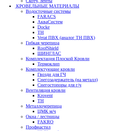
Скотч, ленты
КРОВЕЛЬНЫЕ МАТЕРИАЛЫ
Водосточные системы
FARACS
АкваСистем
Docke
ТН
Verat ПВХ (аналог ТН ПВХ)
Гибкая черепица
RoofShield
ШИНГЛАС
Комплектация Плоской Кровли
Термоклип
Комплектующие кровли
Гвозди для ГЧ
Снегозадержатель (на металл)
Снегостопоры для г/ч
Вентиляция кровли
Krovent
ТН
Металлочерепица
ЦМК м/ч
Окна / лестницы
FAKRO
Профнастил