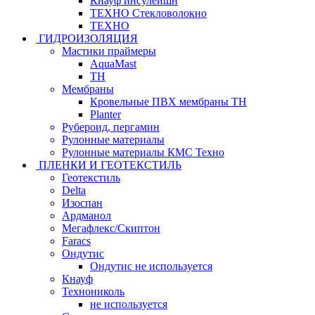
Кнауф инсулейшн
ТЕХНО Стекловолокно
ТЕХНО
ГИДРОИЗОЛЯЦИЯ
Мастики праймеры
AquaMast
ТН
Мембраны
Кровельные ПВХ мембраны ТН
Planter
Рубероид, пергамин
Рулонные материалы
Рулонные материалы КМС Техно
ПЛЕНКИ И ГЕОТЕКСТИЛЬ
Геотекстиль
Delta
Изоспан
Ардманол
Мегафлекс/Скиптон
Faracs
Ондутис
Ондутис не используется
Кнауф
Технониколь
не используется