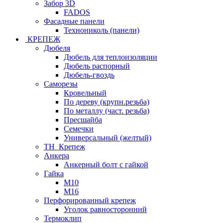
Забор 3D
FADOS
Фасадные панели
Технониколь (панели)
КРЕПЕЖ
Дюбеля
Дюбель для теплоизоляции
Дюбель распорный
Дюбель-гвоздь
Саморезы
Кровельный
По дереву (крупн.резьба)
По металлу (част. резьба)
Пресшайба
Семечки
Универсальный (желтый)
ТН_Крепеж
Анкера
Анкерный болт с гайкой
Гайка
М10
М16
Перфорированный крепеж
Уголок равносторонний
Термоклип