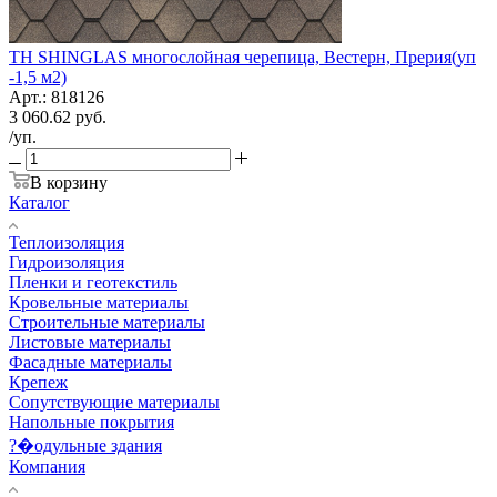
ТН SHINGLAS многослойная черепица, Вестерн, Прерия(уп
-1,5 м2)
Арт.: 818126
3 060.62
руб.
/уп.
В корзину
Каталог
Теплоизоляция
Гидроизоляция
Пленки и геотекстиль
Кровельные материалы
Строительные материалы
Листовые материалы
Фасадные материалы
Крепеж
Сопутствующие материалы
Напольные покрытия
?�одульные здания
Компания