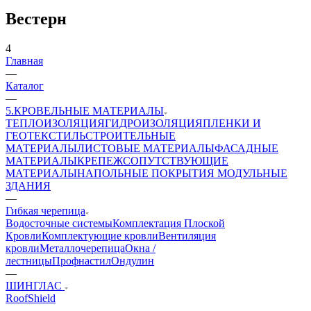
Вестерн
4
Главная
—
Каталог
—
5.КРОВЕЛЬНЫЕ МАТЕРИАЛЫ
ТЕПЛОИЗОЛЯЦИЯ
ГИДРОИЗОЛЯЦИЯ
ПЛЕНКИ И
ГЕОТЕКСТИЛЬ
СТРОИТЕЛЬНЫЕ
МАТЕРИАЛЫ
ЛИСТОВЫЕ МАТЕРИАЛЫ
ФАСАДНЫЕ
МАТЕРИАЛЫ
КРЕПЕЖ
СОПУТСТВУЮЩИЕ
МАТЕРИАЛЫ
НАПОЛЬНЫЕ ПОКРЫТИЯ
МОДУЛЬНЫЕ
ЗДАНИЯ
—
Гибкая черепица
Водосточные системы
Комплектация Плоской
Кровли
Комплектующие кровли
Вентиляция
кровли
Металлочерепица
Окна /
лестницы
Профнастил
Ондулин
—
ШИНГЛАС
RoofShield
—