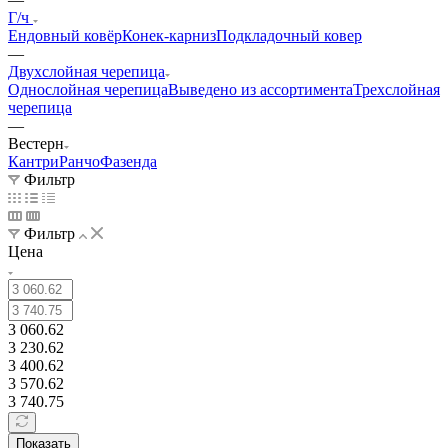
Г/ч
Ендовный ковёр
Конек-карниз
Подкладочный ковер
—
Двухслойная черепица
Однослойная черепица
Выведено из ассортимента
Трехслойная
черепица
—
Вестерн
Кантри
Ранчо
Фазенда
Фильтр
Фильтр
Цена
3 060.62
3 230.62
3 400.62
3 570.62
3 740.75
Показать