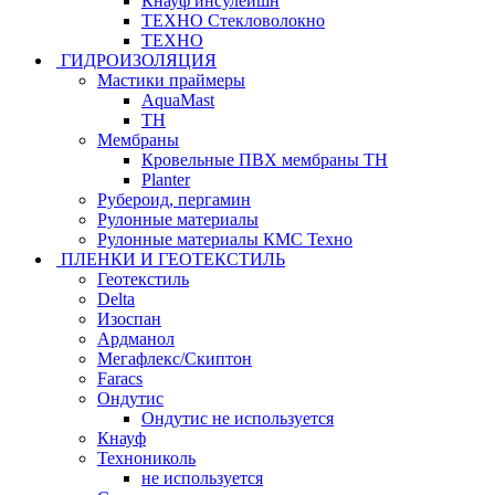
Кнауф инсулейшн
ТЕХНО Стекловолокно
ТЕХНО
ГИДРОИЗОЛЯЦИЯ
Мастики праймеры
AquaMast
ТН
Мембраны
Кровельные ПВХ мембраны ТН
Planter
Рубероид, пергамин
Рулонные материалы
Рулонные материалы КМС Техно
ПЛЕНКИ И ГЕОТЕКСТИЛЬ
Геотекстиль
Delta
Изоспан
Ардманол
Мегафлекс/Скиптон
Faracs
Ондутис
Ондутис не используется
Кнауф
Технониколь
не используется