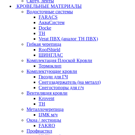
Скотч, ленты
КРОВЕЛЬНЫЕ МАТЕРИАЛЫ
Водосточные системы
FARACS
АкваСистем
Docke
ТН
Verat ПВХ (аналог ТН ПВХ)
Гибкая черепица
RoofShield
ШИНГЛАС
Комплектация Плоской Кровли
Термоклип
Комплектующие кровли
Гвозди для ГЧ
Снегозадержатель (на металл)
Снегостопоры для г/ч
Вентиляция кровли
Krovent
ТН
Металлочерепица
ЦМК м/ч
Окна / лестницы
FAKRO
Профнастил