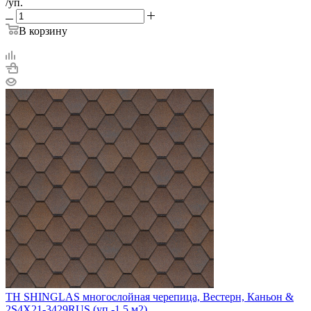
/уп.
В корзину
ТН SHINGLAS многослойная черепица, Вестерн, Каньон &
2S4X21-3429RUS (уп -1,5 м2)