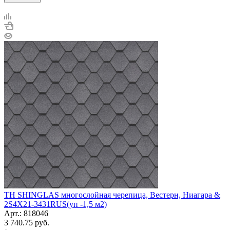
ТН SHINGLAS многослойная черепица, Вестерн, Ниагара &
2S4X21-3431RUS(уп -1,5 м2)
Арт.: 818046
3 740.75
руб.