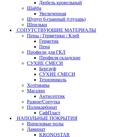
Дюбель кровельный
Шайба
Увеличенная
Шуруп 6-гранный (глухарь)
Шпильки
СОПУТСТВУЮЩИЕ МАТЕРИАЛЫ
Пены / Герметики / Клей
Герметик
Пена
Профили для ГКЛ
Профиля складские
СУХИЕ СМЕСИ
Бергауф
СУХИЕ СМЕСИ
Технониколь
Хозтовары
Магазин
Антисептик
Разное/Сопутка
Поликарбонат
СафПласт
НАПОЛЬНЫЕ ПОКРЫТИЯ
Виниловые полы
Ламинат
KRONOSTAR