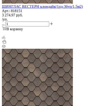
ШИНГЛАС ВЕСТЕРН клондайк(1пд-36уп/1,5м2)
Арт.: 818151
3 274.97
руб.
/уп.
В корзину