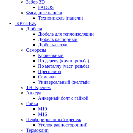
Забор 3D
FADOS
Фасадные панели
Технониколь (панели)
КРЕПЕЖ
Дюбеля
Дюбель для теплоизоляции
Дюбель распорный
Дюбель-гвоздь
Саморезы
Кровельный
По дереву (крупн.резьба)
По металлу (част. резьба)
Пресшайба
Семечки
Универсальный (желтый)
ТН_Крепеж
Анкера
Анкерный болт с гайкой
Гайка
М10
М16
Перфорированный крепеж
Уголок равносторонний
Термоклип