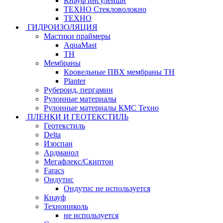
Кнауф инсулейшн
ТЕХНО Стекловолокно
ТЕХНО
ГИДРОИЗОЛЯЦИЯ
Мастики праймеры
AquaMast
ТН
Мембраны
Кровельные ПВХ мембраны ТН
Planter
Рубероид, пергамин
Рулонные материалы
Рулонные материалы КМС Техно
ПЛЕНКИ И ГЕОТЕКСТИЛЬ
Геотекстиль
Delta
Изоспан
Ардманол
Мегафлекс/Скиптон
Faracs
Ондутис
Ондутис не используется
Кнауф
Технониколь
не используется