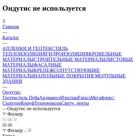
Ондутис не используется
3
Главная
—
Каталог
—
4.ПЛЕНКИ И ГЕОТЕКСТИЛЬ
ТЕПЛОИЗОЛЯЦИЯ
ГИДРОИЗОЛЯЦИЯ
КРОВЕЛЬНЫЕ
МАТЕРИАЛЫ
СТРОИТЕЛЬНЫЕ МАТЕРИАЛЫ
ЛИСТОВЫЕ
МАТЕРИАЛЫ
ФАСАДНЫЕ
МАТЕРИАЛЫ
КРЕПЕЖ
СОПУТСТВУЮЩИЕ
МАТЕРИАЛЫ
НАПОЛЬНЫЕ ПОКРЫТИЯ
МОДУЛЬНЫЕ
ЗДАНИЯ
—
Ондутис
Геотекстиль
Delta
Ардманол
Изоспан
Faracs
Мегафлекс/
Скиптон
Кнауф
Технониколь
Скотч, ленты
—
Ондутис не используется
Фильтр
Фильтр
Бренд