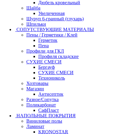
Дюбель кровельный
Шайба
Увеличенная
Шуруп 6-гранный (глухарь)
Шпильки
СОПУТСТВУЮЩИЕ МАТЕРИАЛЫ
Пены / Герметики / Клей
Герметик
Пена
Профили для ГКЛ
Профиля складские
СУХИЕ СМЕСИ
Бергауф
СУХИЕ СМЕСИ
Технониколь
Хозтовары
Магазин
Антисептик
Разное/Сопутка
Поликарбонат
СафПласт
НАПОЛЬНЫЕ ПОКРЫТИЯ
Виниловые полы
Ламинат
KRONOSTAR