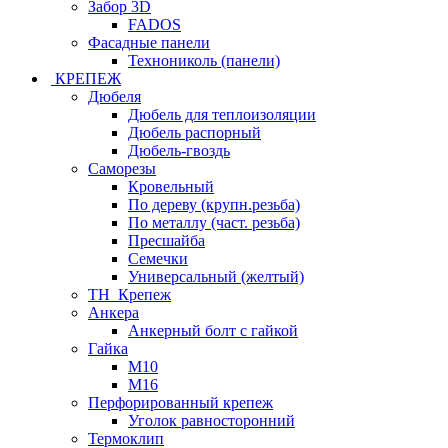
Забор 3D
FADOS
Фасадные панели
Технониколь (панели)
КРЕПЕЖ
Дюбеля
Дюбель для теплоизоляции
Дюбель распорный
Дюбель-гвоздь
Саморезы
Кровельный
По дереву (крупн.резьба)
По металлу (част. резьба)
Пресшайба
Семечки
Универсальный (желтый)
ТН_Крепеж
Анкера
Анкерный болт с гайкой
Гайка
М10
М16
Перфорированный крепеж
Уголок равносторонний
Термоклип