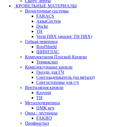
Скотч, ленты
КРОВЕЛЬНЫЕ МАТЕРИАЛЫ
Водосточные системы
FARACS
АкваСистем
Docke
ТН
Verat ПВХ (аналог ТН ПВХ)
Гибкая черепица
RoofShield
ШИНГЛАС
Комплектация Плоской Кровли
Термоклип
Комплектующие кровли
Гвозди для ГЧ
Снегозадержатель (на металл)
Снегостопоры для г/ч
Вентиляция кровли
Krovent
ТН
Металлочерепица
ЦМК м/ч
Окна / лестницы
FAKRO
Профнастил