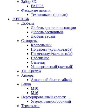
Забор 3D
FADOS
Фасадные панели
Технониколь (панели)
КРЕПЕЖ
Дюбеля
Дюбель для теплоизоляции
Дюбель распорный
Дюбель-гвоздь
Саморезы
Кровельный
По дереву (крупн.резьба)
По металлу (част. резьба)
Пресшайба
Семечки
Универсальный (желтый)
ТН_Крепеж
Анкера
Анкерный болт с гайкой
Гайка
М10
М16
Перфорированный крепеж
Уголок равносторонний
Термоклип