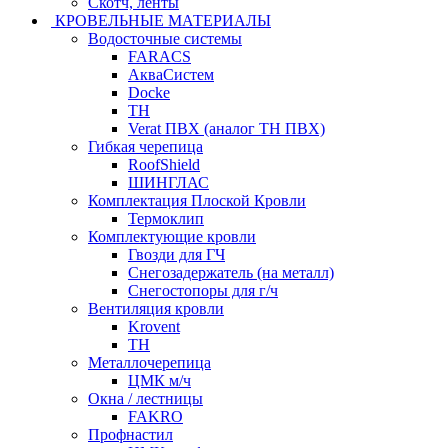
Скотч, ленты
КРОВЕЛЬНЫЕ МАТЕРИАЛЫ
Водосточные системы
FARACS
АкваСистем
Docke
ТН
Verat ПВХ (аналог ТН ПВХ)
Гибкая черепица
RoofShield
ШИНГЛАС
Комплектация Плоской Кровли
Термоклип
Комплектующие кровли
Гвозди для ГЧ
Снегозадержатель (на металл)
Снегостопоры для г/ч
Вентиляция кровли
Krovent
ТН
Металлочерепица
ЦМК м/ч
Окна / лестницы
FAKRO
Профнастил