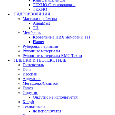
Кнауф инсулейшн
ТЕХНО Стекловолокно
ТЕХНО
ГИДРОИЗОЛЯЦИЯ
Мастики праймеры
AquaMast
ТН
Мембраны
Кровельные ПВХ мембраны ТН
Planter
Рубероид, пергамин
Рулонные материалы
Рулонные материалы КМС Техно
ПЛЕНКИ И ГЕОТЕКСТИЛЬ
Геотекстиль
Delta
Изоспан
Ардманол
Мегафлекс/Скиптон
Faracs
Ондутис
Ондутис не используется
Кнауф
Технониколь
не используется