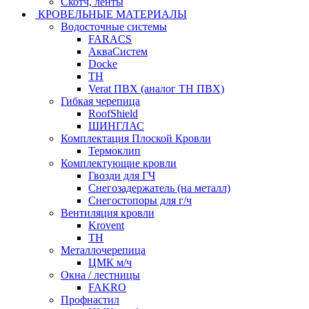
Скотч, ленты
КРОВЕЛЬНЫЕ МАТЕРИАЛЫ
Водосточные системы
FARACS
АкваСистем
Docke
ТН
Verat ПВХ (аналог ТН ПВХ)
Гибкая черепица
RoofShield
ШИНГЛАС
Комплектация Плоской Кровли
Термоклип
Комплектующие кровли
Гвозди для ГЧ
Снегозадержатель (на металл)
Снегостопоры для г/ч
Вентиляция кровли
Krovent
ТН
Металлочерепица
ЦМК м/ч
Окна / лестницы
FAKRO
Профнастил