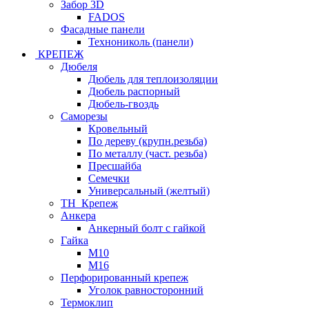
Забор 3D
FADOS
Фасадные панели
Технониколь (панели)
КРЕПЕЖ
Дюбеля
Дюбель для теплоизоляции
Дюбель распорный
Дюбель-гвоздь
Саморезы
Кровельный
По дереву (крупн.резьба)
По металлу (част. резьба)
Пресшайба
Семечки
Универсальный (желтый)
ТН_Крепеж
Анкера
Анкерный болт с гайкой
Гайка
М10
М16
Перфорированный крепеж
Уголок равносторонний
Термоклип