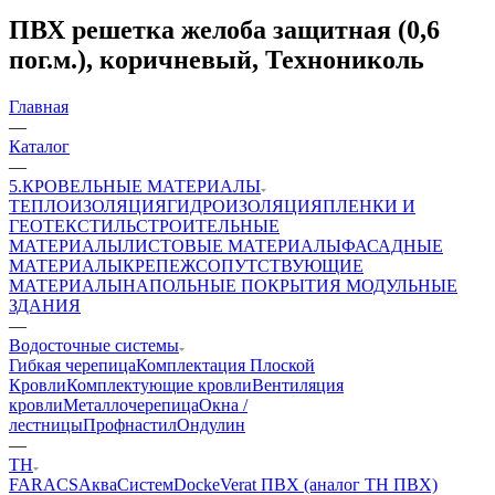
ПВХ решетка желоба защитная (0,6
пог.м.), коричневый, Технониколь
Главная
—
Каталог
—
5.КРОВЕЛЬНЫЕ МАТЕРИАЛЫ
ТЕПЛОИЗОЛЯЦИЯ
ГИДРОИЗОЛЯЦИЯ
ПЛЕНКИ И
ГЕОТЕКСТИЛЬ
СТРОИТЕЛЬНЫЕ
МАТЕРИАЛЫ
ЛИСТОВЫЕ МАТЕРИАЛЫ
ФАСАДНЫЕ
МАТЕРИАЛЫ
КРЕПЕЖ
СОПУТСТВУЮЩИЕ
МАТЕРИАЛЫ
НАПОЛЬНЫЕ ПОКРЫТИЯ
МОДУЛЬНЫЕ
ЗДАНИЯ
—
Водосточные системы
Гибкая черепица
Комплектация Плоской
Кровли
Комплектующие кровли
Вентиляция
кровли
Металлочерепица
Окна /
лестницы
Профнастил
Ондулин
—
ТН
FARACS
АкваСистем
Docke
Verat ПВХ (аналог ТН ПВХ)