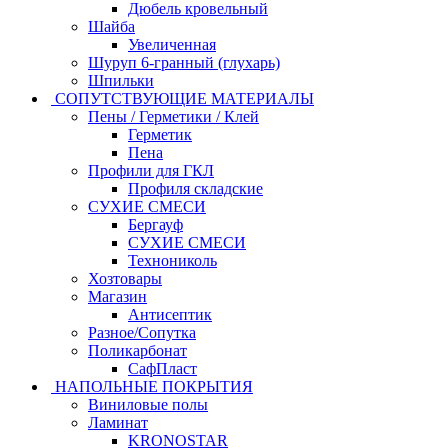
Дюбель кровельный
Шайба
Увеличенная
Шуруп 6-гранный (глухарь)
Шпильки
СОПУТСТВУЮЩИЕ МАТЕРИАЛЫ
Пены / Герметики / Клей
Герметик
Пена
Профили для ГКЛ
Профиля складские
СУХИЕ СМЕСИ
Бергауф
СУХИЕ СМЕСИ
Технониколь
Хозтовары
Магазин
Антисептик
Разное/Сопутка
Поликарбонат
СафПласт
НАПОЛЬНЫЕ ПОКРЫТИЯ
Виниловые полы
Ламинат
KRONOSTAR