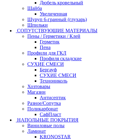
Дюбель кровельный
Шайба
Увеличенная
Шуруп 6-гранный (глухарь)
Шпильки
СОПУТСТВУЮЩИЕ МАТЕРИАЛЫ
Пены / Герметики / Клей
Герметик
Пена
Профили для ГКЛ
Профиля складские
СУХИЕ СМЕСИ
Бергауф
СУХИЕ СМЕСИ
Технониколь
Хозтовары
Магазин
Антисептик
Разное/Сопутка
Поликарбонат
СафПласт
НАПОЛЬНЫЕ ПОКРЫТИЯ
Виниловые полы
Ламинат
KRONOSTAR