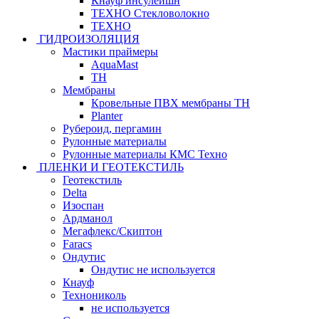
Кнауф инсулейшн
ТЕХНО Стекловолокно
ТЕХНО
ГИДРОИЗОЛЯЦИЯ
Мастики праймеры
AquaMast
ТН
Мембраны
Кровельные ПВХ мембраны ТН
Planter
Рубероид, пергамин
Рулонные материалы
Рулонные материалы КМС Техно
ПЛЕНКИ И ГЕОТЕКСТИЛЬ
Геотекстиль
Delta
Изоспан
Ардманол
Мегафлекс/Скиптон
Faracs
Ондутис
Ондутис не используется
Кнауф
Технониколь
не используется