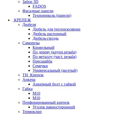
Забор 3D
FADOS
Фасадные панели
Технониколь (панели)
КРЕПЕЖ
Дюбеля
Дюбель для теплоизоляции
Дюбель распорный
Дюбель-гвоздь
Саморезы
Кровельный
По дереву (крупн.резьба)
По металлу (част. резьба)
Пресшайба
Семечки
Универсальный (желтый)
ТН_Крепеж
Анкера
Анкерный болт с гайкой
Гайка
М10
М16
Перфорированный крепеж
Уголок равносторонний
Термоклип