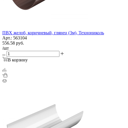
ПВХ желоб, коричневый, глянец (3м), Технониколь
Арт.: 563104
556.58
руб.
/шт
В корзину