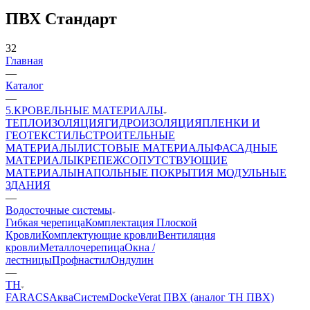
ПВХ Стандарт
32
Главная
—
Каталог
—
5.КРОВЕЛЬНЫЕ МАТЕРИАЛЫ
ТЕПЛОИЗОЛЯЦИЯ
ГИДРОИЗОЛЯЦИЯ
ПЛЕНКИ И
ГЕОТЕКСТИЛЬ
СТРОИТЕЛЬНЫЕ
МАТЕРИАЛЫ
ЛИСТОВЫЕ МАТЕРИАЛЫ
ФАСАДНЫЕ
МАТЕРИАЛЫ
КРЕПЕЖ
СОПУТСТВУЮЩИЕ
МАТЕРИАЛЫ
НАПОЛЬНЫЕ ПОКРЫТИЯ
МОДУЛЬНЫЕ
ЗДАНИЯ
—
Водосточные системы
Гибкая черепица
Комплектация Плоской
Кровли
Комплектующие кровли
Вентиляция
кровли
Металлочерепица
Окна /
лестницы
Профнастил
Ондулин
—
ТН
FARACS
АкваСистем
Docke
Verat ПВХ (аналог ТН ПВХ)
—