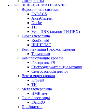
Скотч, ленты
КРОВЕЛЬНЫЕ МАТЕРИАЛЫ
Водосточные системы
FARACS
АкваСистем
Docke
ТН
Verat ПВХ (аналог ТН ПВХ)
Гибкая черепица
RoofShield
ШИНГЛАС
Комплектация Плоской Кровли
Термоклип
Комплектующие кровли
Гвозди для ГЧ
Снегозадержатель (на металл)
Снегостопоры для г/ч
Вентиляция кровли
Krovent
ТН
Металлочерепица
ЦМК м/ч
Окна / лестницы
FAKRO
Профнастил