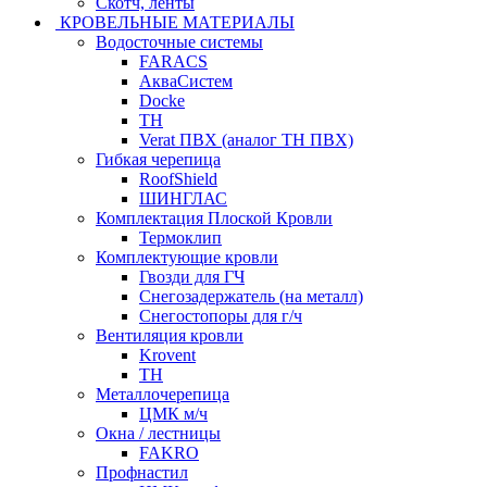
Скотч, ленты
КРОВЕЛЬНЫЕ МАТЕРИАЛЫ
Водосточные системы
FARACS
АкваСистем
Docke
ТН
Verat ПВХ (аналог ТН ПВХ)
Гибкая черепица
RoofShield
ШИНГЛАС
Комплектация Плоской Кровли
Термоклип
Комплектующие кровли
Гвозди для ГЧ
Снегозадержатель (на металл)
Снегостопоры для г/ч
Вентиляция кровли
Krovent
ТН
Металлочерепица
ЦМК м/ч
Окна / лестницы
FAKRO
Профнастил