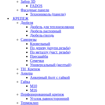
Забор 3D
FADOS
Фасадные панели
Технониколь (панели)
КРЕПЕЖ
Дюбеля
Дюбель для теплоизоляции
Дюбель распорный
Дюбель-гвоздь
Саморезы
Кровельный
По дереву (крупн.резьба)
По металлу (част. резьба)
Пресшайба
Семечки
Универсальный (желтый)
ТН_Крепеж
Анкера
Анкерный болт с гайкой
Гайка
М10
М16
Перфорированный крепеж
Уголок равносторонний
Термоклип