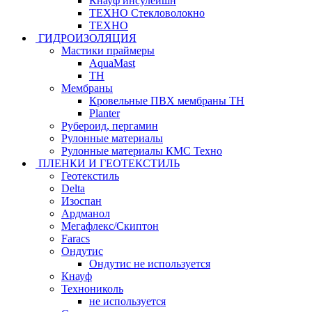
Кнауф инсулейшн
ТЕХНО Стекловолокно
ТЕХНО
ГИДРОИЗОЛЯЦИЯ
Мастики праймеры
AquaMast
ТН
Мембраны
Кровельные ПВХ мембраны ТН
Planter
Рубероид, пергамин
Рулонные материалы
Рулонные материалы КМС Техно
ПЛЕНКИ И ГЕОТЕКСТИЛЬ
Геотекстиль
Delta
Изоспан
Ардманол
Мегафлекс/Скиптон
Faracs
Ондутис
Ондутис не используется
Кнауф
Технониколь
не используется